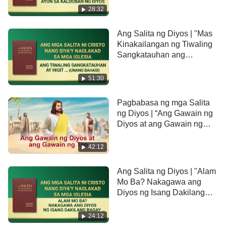
28:32
Ang Salita ng Diyos | "Mas
Kinakailangan ng Tiwaling
Sangkatauhan ang
Pagliligtas ng Diyos na
Nagkatawang-tao" (Unang
51:30
Bahagi)
Pagbabasa ng mga Salita
ng Diyos | “Ang Gawain ng
Diyos at ang Gawain ng
Tao” (Unang Bahagi)
42:12
Ang Salita ng Diyos | "Alam
Mo Ba? Nakagawa ang
Diyos ng Isang Dakilang
Bagay sa Gitna ng Mga
Tao"
24:12