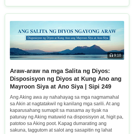
9:10
Araw-araw na mga Salita ng Diyos:
Disposisyon ng Diyos at Kung Ano ang
Mayroon Siya at Ano Siya | Sipi 249
Ang Aking awa ay nahahayag sa mga nagmamahal
sa Akin at nagtatakwil ng kanilang mga sarili. At ang
kaparusahang sumapit sa masama ay tiyak na
patunay ng Aking matuwid na disposisyon at, higit pa,
patotoo sa Aking poot. Kapag dumarating ang
sakuna, taggutom at salot ang sasapitin ng lahat