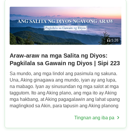
5:26
Araw-araw na mga Salita ng Diyos:
Pagkilala sa Gawain ng Diyos | Sipi 223
Sa mundo, ang mga lindol ang pasimula ng sakuna.
Una, Aking ginagawa ang mundo, iyan ay ang lupa,
na mabago. Iyan ay sinusundan ng mga salot at mga
taggutom. Ito ang Aking plano, ang mga ito ay Aking
mga hakbang, at Aking pagagalawin ang lahat upang
maglingkod sa Akin, para tapusin ang Aking planong
pamamahala. Sa gayon, ang buong mundo ng
Tingnan ang iba pa
sansinuk...