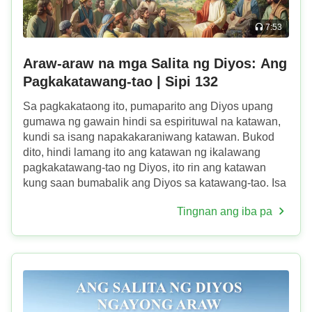
7:53
Araw-araw na mga Salita ng Diyos: Ang
Pagkakatawang-tao | Sipi 132
Sa pagkakataong ito, pumaparito ang Diyos upang
gumawa ng gawain hindi sa espirituwal na katawan,
kundi sa isang napakakaraniwang katawan. Bukod
dito, hindi lamang ito ang katawan ng ikalawang
pagkakatawang-tao ng Diyos, ito rin ang katawan
kung saan bumabalik ang Diyos sa katawang-tao. Isa
itong napakapangkaraniwang katawang-tao. Wala
Tingnan ang iba pa
kang makikit...