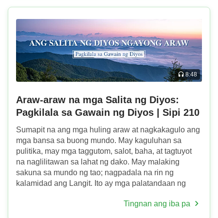
8:48
Araw-araw na mga Salita ng Diyos:
Pagkilala sa Gawain ng Diyos | Sipi 210
Sumapit na ang mga huling araw at nagkakagulo ang
mga bansa sa buong mundo. May kaguluhan sa
pulitika, may mga taggutom, salot, baha, at tagtuyot
na naglilitawan sa lahat ng dako. May malaking
sakuna sa mundo ng tao; nagpadala na rin ng
kalamidad ang Langit. Ito ay mga palatandaan ng
mga huling araw. Ngunit para sa mga tao, tila isang
Tingnan ang iba pa
mundo ito ng ...