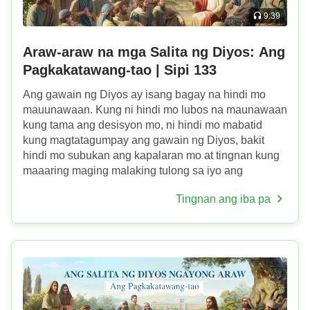
9:39
Araw-araw na mga Salita ng Diyos: Ang
Pagkakatawang-tao | Sipi 133
Ang gawain ng Diyos ay isang bagay na hindi mo
mauunawaan. Kung ni hindi mo lubos na maunawaan
kung tama ang desisyon mo, ni hindi mo mabatid
kung magtatagumpay ang gawain ng Diyos, bakit
hindi mo subukan ang kapalaran mo at tingnan kung
maaaring maging malaking tulong sa iyo ang
karaniwang taong ito, at kung tunay ngang nakagawa
Tingnan ang iba pa
na ang Diyos ng da...