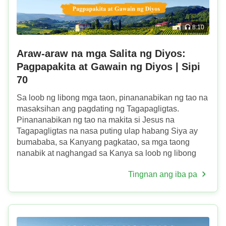
8:10
Araw-araw na mga Salita ng Diyos:
Pagpapakita at Gawain ng Diyos | Sipi
70
Sa loob ng libong mga taon, pinananabikan ng tao na
masaksihan ang pagdating ng Tagapagligtas.
Pinananabikan ng tao na makita si Jesus na
Tagapagligtas na nasa puting ulap habang Siya ay
bumababa, sa Kanyang pagkatao, sa mga taong
nanabik at naghangad sa Kanya sa loob ng libong
mga taon. Hinangad ng tao na bumalik ang
Tingnan ang iba pa
Tagapagligtas at muling makiis...