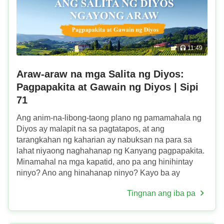
11:49
Araw-araw na mga Salita ng Diyos:
Pagpapakita at Gawain ng Diyos | Sipi
71
Ang anim-na-libong-taong plano ng pamamahala ng
Diyos ay malapit na sa pagtatapos, at ang
tarangkahan ng kaharian ay nabuksan na para sa
lahat niyaong naghahanap ng Kanyang pagpapakita.
Minamahal na mga kapatid, ano pa ang hinihintay
ninyo? Ano ang hinahanap ninyo? Kayo ba ay
naghihintay sa pagpapakita ng Diyos? Hinahanap ba
Tingnan ang iba pa
ninyo ang Kanyang mga y...