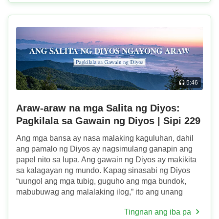
5:46
Araw-araw na mga Salita ng Diyos:
Pagkilala sa Gawain ng Diyos | Sipi 229
Ang mga bansa ay nasa malaking kaguluhan, dahil
ang pamalo ng Diyos ay nagsimulang ganapin ang
papel nito sa lupa. Ang gawain ng Diyos ay makikita
sa kalagayan ng mundo. Kapag sinasabi ng Diyos
“uungol ang mga tubig, guguho ang mga bundok,
mabubuwag ang malalaking ilog,” ito ang unang
gawain ng pamalo sa lupa, na may resulta na
Tingnan ang iba pa
“Magkakawatak-watak ...