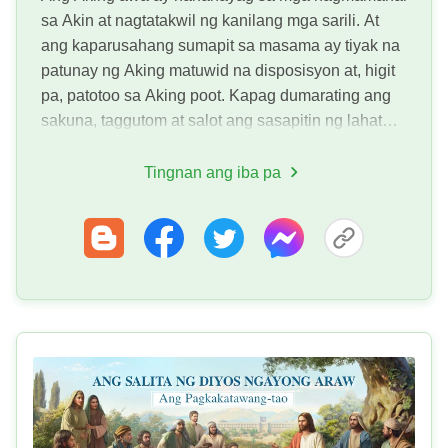
sa Akin at nagtatakwil ng kanilang mga sarili. At
ang kaparusahang sumapit sa masama ay tiyak na
patunay ng Aking matuwid na disposisyon at, higit
pa, patotoo sa Aking poot. Kapag dumarating ang
sakuna, taggutom at salot ang sasapitin ng lahat
niyaong sumasalungat sa Akin at sila ay tatangis.
Silang naka...
Tingnan ang iba pa