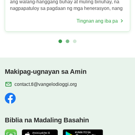
ang walang-hanggang buhay at muling binuhay, na
nagpapatuloy sa pagdaan ng mga henerasyon, nang
walang hanggan! Ang lahat ng bagay at pangyayari
Tingnan ang iba pa
ay nasa Kanyang mga ...
Makipag-ugnayan sa Amin
contact.tl@vangelodioggi.org
Biblia na Madaling Basahin