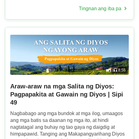
niyaong sumasalungat sa Akin at sila ay tatangis.
Tingnan ang iba pa
Silang naka...
8:56
Araw-araw na mga Salita ng Diyos:
Pagpapakita at Gawain ng Diyos | Sipi
49
Nagbabago ang mga bundok at mga ilog, umaagos
ang mga batis sa daanan ng mga ito, at hindi
nagtatagal ang buhay ng tao gaya ng daigdig at
himpapawid. Tanging ang Makapangyarihang Diyos