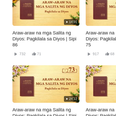
14:01
Araw-araw na mga Salita ng
Araw-araw na 
Diyos: Pagkilala sa Diyos | Sipi
Diyos: Pagkilal
86
75
732
71
917
68
24:12
Araw-araw na mga Salita ng
Araw-araw na 
Diyos: Pagkilala sa Diyos | Sipi
Diyos: Pagkilal