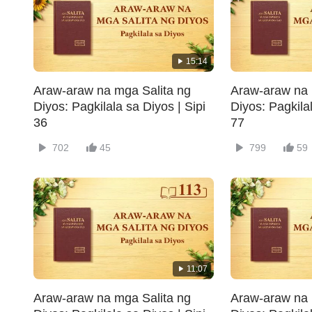
15:14
Araw-araw na mga Salita ng
Araw-araw na 
Diyos: Pagkilala sa Diyos | Sipi
Diyos: Pagkilal
36
77
702
45
799
59
11:07
Araw-araw na mga Salita ng
Araw-araw na 