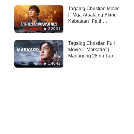
Tagalog Christian Movie
| "Mga Alaala ng Aking
Kabataan" Faith
Testimony of a 20-Year-
2:20:51
Old Christian
Tagalog Christian Full
Movie | "Markado" |
Madugong 28 na Taon,
Makadurog-pusong
1:46:42
Pag-uusig ng CCP