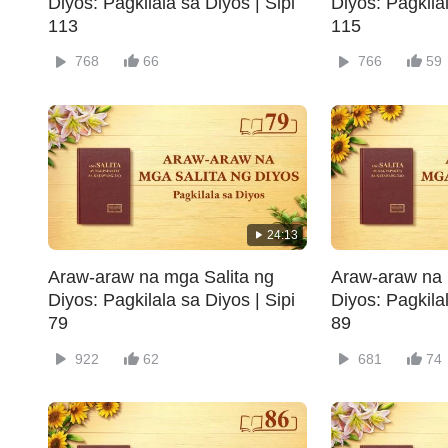
Diyos: Pagkilala sa Diyos | Sipi
Diyos: Pagkilal
113
115
768
66
766
59
24:13
Araw-araw na mga Salita ng
Araw-araw na 
Diyos: Pagkilala sa Diyos | Sipi
Diyos: Pagkilal
79
89
922
62
681
74