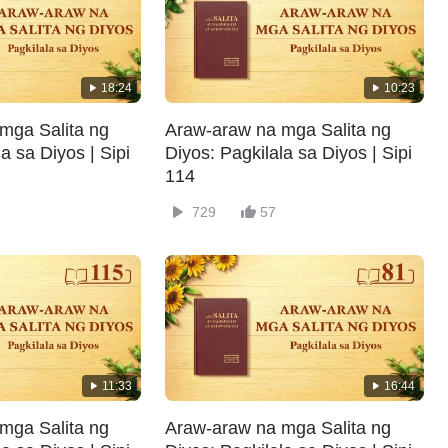
18:24
10:23
mga Salita ng
Araw-araw na mga Salita ng
a sa Diyos | Sipi
Diyos: Pagkilala sa Diyos | Sipi
114
729
57
11:33
16:44
mga Salita ng
Araw-araw na mga Salita ng