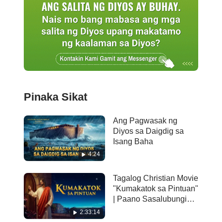
Pinaka Sikat
Ang Pagwasak ng
Diyos sa Daigdig sa
Isang Baha
4:24
Tagalog Christian Movie
"Kumakatok sa Pintuan"
| Paano Sasalubungin
ang Pagbabalik ng
2:33:14
Panginoon