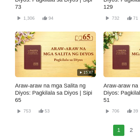
73
129
1,306
94
732
71
15:47
Araw-araw na mga Salita ng
Araw-araw na 
Diyos: Pagkilala sa Diyos | Sipi
Diyos: Pagkilal
65
51
753
53
706
39
1
2