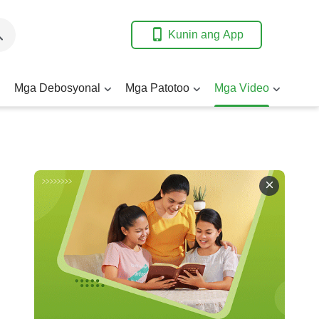
Kunin ang App
Mga Debosyonal
Mga Patotoo
Mga Video