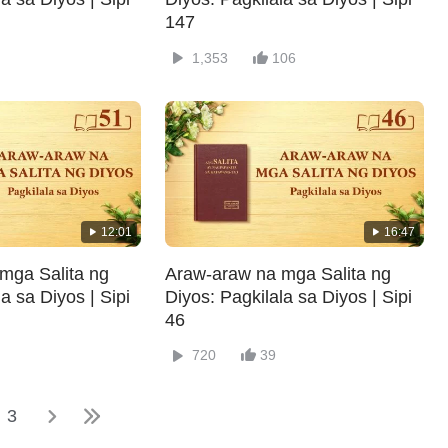
147
1,353
106
12:01
16:47
mga Salita ng
Araw-araw na mga Salita ng
a sa Diyos | Sipi
Diyos: Pagkilala sa Diyos | Sipi
46
720
39
3