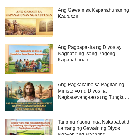
Ang Gawain sa Kapanahunan ng
Kautusan
Ang Pagpapakita ng Diyos ay
Naghatid ng Isang Bagong
Kapanahunan
Ang Pagkakaiba sa Pagitan ng
Ministeryo ng Diyos na
Nagkatawang-tao at ng Tungkulin
ng Tao
Tanging Yaong mga Nakababatid
Lamang ng Gawain ng Diyos
Ngayon ang Maaaring