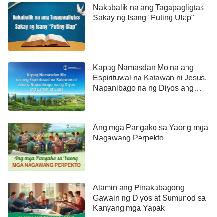
Nakabalik na ang Tagapagligtas
Sakay ng Isang “Puting Ulap”
Kapag Namasdan Mo na ang
Espirituwal na Katawan ni Jesus,
Napanibago na ng Diyos ang
Langit at Lupa
Ang mga Pangako sa Yaong mga
Nagawang Perpekto
Alamin ang Pinakabagong
Gawain ng Diyos at Sumunod sa
Kanyang mga Yapak