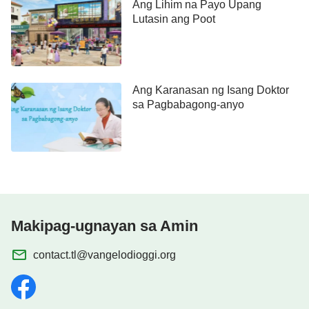
Ang Lihim na Payo Upang
Lutasin ang Poot
Ang Karanasan ng Isang Doktor
sa Pagbabagong-anyo
Makipag-ugnayan sa Amin
contact.tl@vangelodioggi.org