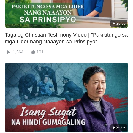
28:55
Tagalog Christian Testimony Video | "Pakikitungo sa
mga Lider nang Naaayon sa Prinsipyo"
1,564
101
36:03