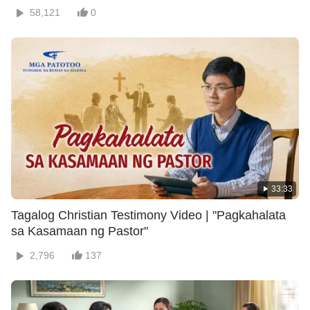
58,121
0
33:33
Tagalog Christian Testimony Video | "Pagkahalata
sa Kasamaan ng Pastor"
2,796
137