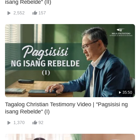
isang Rebelde" (II)
2,552
157
35:50
Tagalog Christian Testimony Video | "Pagsisisi ng
isang Rebelde" (I)
1,370
92