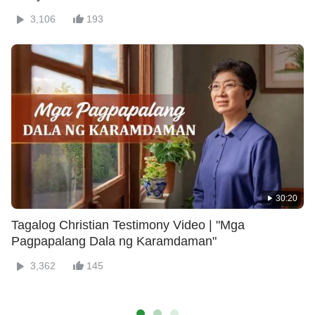
3,106
193
30:20
Tagalog Christian Testimony Video | "Mga
Pagpapalang Dala ng Karamdaman"
3,362
145