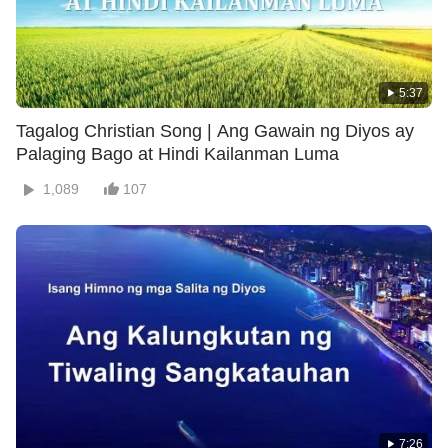
5:37
Tagalog Christian Song | Ang Gawain ng Diyos ay
Palaging Bago at Hindi Kailanman Luma
1,089
107
7:26