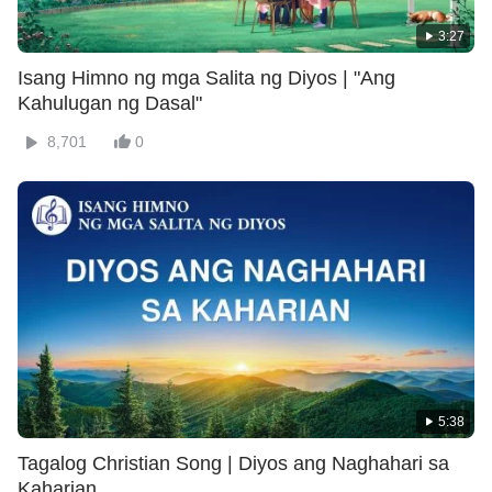
3:27
Isang Himno ng mga Salita ng Diyos | "Ang
Kahulugan ng Dasal"
8,701
0
5:38
Tagalog Christian Song | Diyos ang Naghahari sa
Kaharian