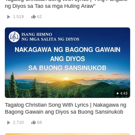
ng Diyos sa Tao sa mga Huling Araw"
1,519
62
4:43
Tagalog Christian Song With Lyrics | Nakagawa ng
Bagong Gawain ang Diyos sa Buong Sansinukob
2,710
68