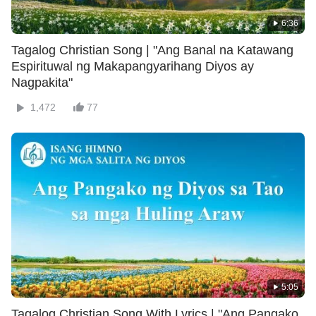
6:36
Tagalog Christian Song | "Ang Banal na Katawang
Espirituwal ng Makapangyarihang Diyos ay
Nagpakita"
1,472
77
5:05
Tagalog Christian Song With Lyrics | "Ang Pangako