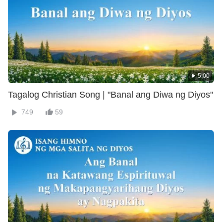
5:00
Tagalog Christian Song | "Banal ang Diwa ng Diyos"
749
59