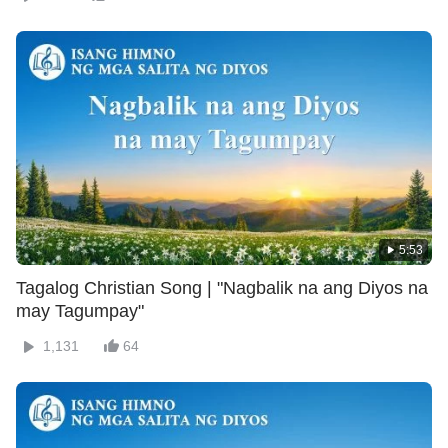
5:53
Tagalog Christian Song | "Nagbalik na ang Diyos na
may Tagumpay"
1,131
64