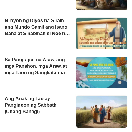
Pagsisisi (Ikalawang Bahagi)
Nilayon ng Diyos na Sirain
ang Mundo Gamit ang Isang
Baha at Sinabihan si Noe na
Gumawa ng Isang Arka
Sa Pang-apat na Araw, ang
mga Panahon, mga Araw, at
mga Taon ng Sangkatauhan
ay Sumapit Nang Muling
Gamitin ng Diyos ang
Kanyang Awtoridad
Ang Anak ng Tao ay
Panginoon ng Sabbath
(Unang Bahagi)