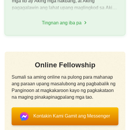
mga ito ay Aking mga hakbang, at Aking
pagagalawin ang lahat upang maglingkod sa Akin,
para tapusin ang Aking planong pamamahala. Sa
gayon, ang buong mundo ng sansinuk...
Tingnan ang iba pa
Online Fellowship
Sumali sa aming online na pulong para mahanap
ang paraan upang masalubong ang pagbabalik ng
Panginoon at magkakaroon kayo ng pagkakataon
na maging pinakapinagpalang mga tao.
Kontakin Kami Gamit ang Messenger