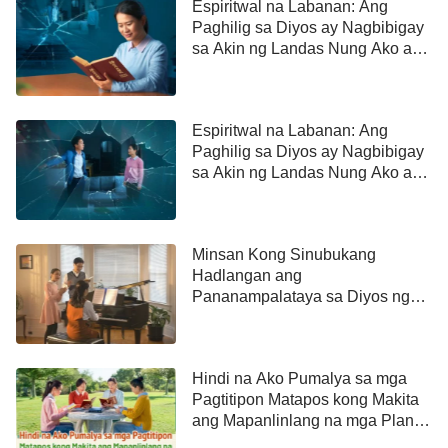
Espiritwal na Labanan: Ang
Paghilig sa Diyos ay Nagbibigay
sa Akin ng Landas Nung Ako ay
Sinubukang Pigilan ng Aking
Asawa sa Paniniwala sa Diyos
(II)
Espiritwal na Labanan: Ang
Paghilig sa Diyos ay Nagbibigay
sa Akin ng Landas Nung Ako ay
Sinubukang Pigilan ng Aking
Asawa sa Paniniwala sa Diyos (I)
Minsan Kong Sinubukang
Hadlangan ang
Pananampalataya sa Diyos ng
Aking Asawa, Subalit Ngayon
Magkasama na Kaming
Sumasamba sa Kanya
Hindi na Ako Pumalya sa mga
Pagtitipon Matapos kong Makita
ang Mapanlinlang na mga Plano
ni Satanas