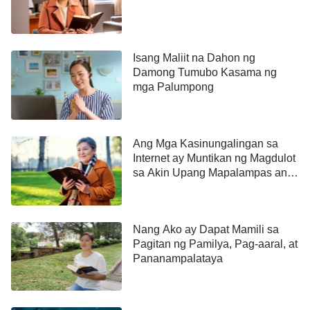
Isang Maliit na Dahon ng
Damong Tumubo Kasama ng
mga Palumpong
Ang Mga Kasinungalingan sa
Internet ay Muntikan ng Magdulot
sa Akin Upang Mapalampas ang
Pagbabalik ni Jesucristo
Nang Ako ay Dapat Mamili sa
Pagitan ng Pamilya, Pag-aaral, at
Pananampalataya