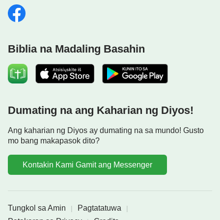
Biblia na Madaling Basahin
Dumating na ang Kaharian ng Diyos!
Ang kaharian ng Diyos ay dumating na sa mundo! Gusto
mo bang makapasok dito?
Kontakin Kami Gamit ang Messenger
Tungkol sa Amin
Pagtatatuwa
|
|