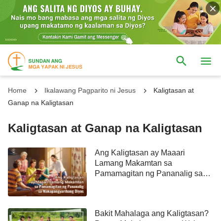
Home
Ikalawang Pagparito ni Jesus
Kaligtasan at
Ganap na Kaligtasan
Kaligtasan at Ganap na Kaligtasan
Ang Kaligtasan ay Maaari
Lamang Makamtan sa
Pamamagitan ng Pananalig sa
Makapangyarihang Diyos
Bakit Mahalaga ang Kaligtasan?