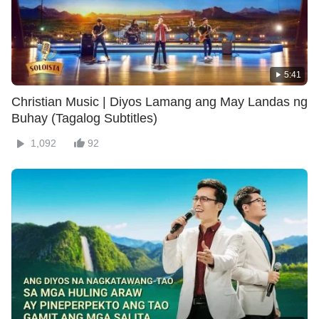
5:41
Christian Music | Diyos Lamang ang May Landas ng
Buhay (Tagalog Subtitles)
1,092
92