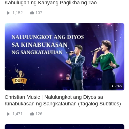
Kahulugan ng Kanyang Paglikha ng Tao
1,152
107
7:45
Christian Music | Nalulungkot ang Diyos sa
Kinabukasan ng Sangkatauhan (Tagalog Subtitles)
1,471
126