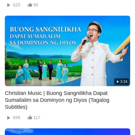
623
90
3:34
Christian Music | Buong Sangnilikha Dapat
Sumailalim sa Dominyon ng Diyos (Tagalog
Subtitles)
699
117