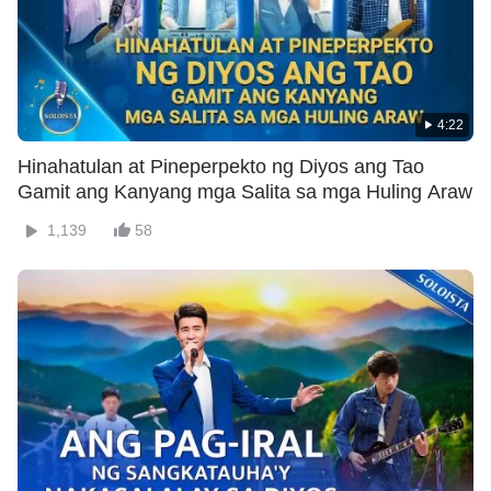
4:22
Hinahatulan at Pineperpekto ng Diyos ang Tao
Gamit ang Kanyang mga Salita sa mga Huling Araw
1,139
58