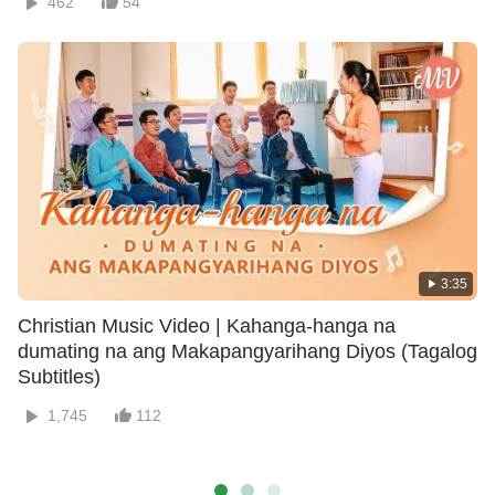
462
54
3:35
Christian Music Video | Kahanga-hanga na
dumating na ang Makapangyarihang Diyos (Tagalog
Subtitles)
1,745
112