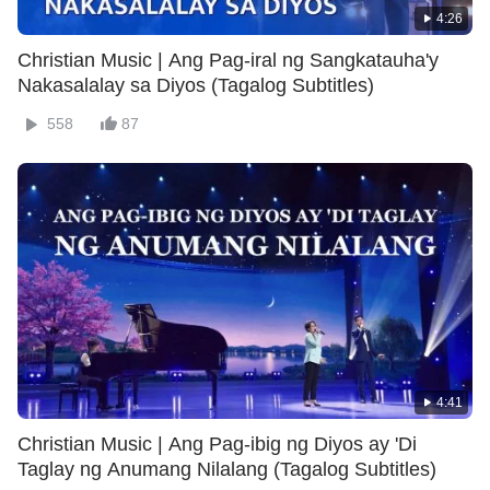
4:26
Christian Music | Ang Pag-iral ng Sangkatauha'y
Nakasalalay sa Diyos (Tagalog Subtitles)
558
87
4:41
Christian Music | Ang Pag-ibig ng Diyos ay 'Di
Taglay ng Anumang Nilalang (Tagalog Subtitles)