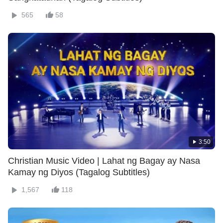
565
58
3:50
Christian Music Video | Lahat ng Bagay ay Nasa
Kamay ng Diyos (Tagalog Subtitles)
1,567
118