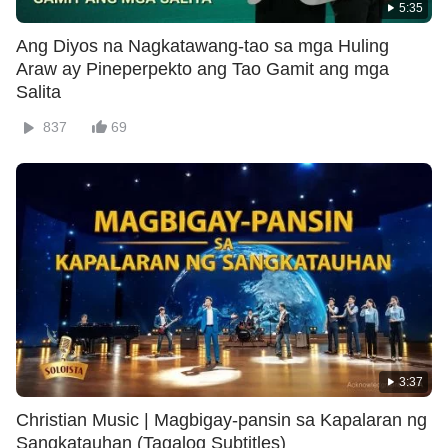
5:35
Ang Diyos na Nagkatawang-tao sa mga Huling
Araw ay Pineperpekto ang Tao Gamit ang mga
Salita
837
69
3:37
Christian Music | Magbigay-pansin sa Kapalaran ng
Sangkatauhan (Tagalog Subtitles)