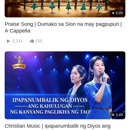
8:09
Praise Song | Dumako sa Sion na may pagpupuri |
A Cappella
2,311
155
5:49
Christian Music | Ipapanumbalik ng Diyos ang