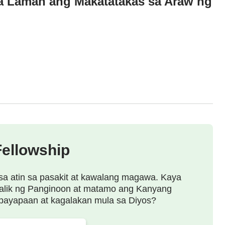
sa Laman ang Makatatakas sa Araw ng
Fellowship
sa atin sa pasakit at kawalang magawa. Kaya
alik ng Panginoon at matamo ang Kanyang
payapaan at kagalakan mula sa Diyos?