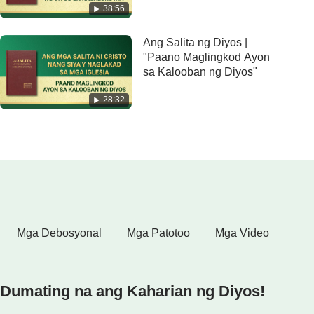
38:56
Ang Salita ng Diyos |
"Paano Maglingkod Ayon
sa Kalooban ng Diyos"
28:32
Mga Debosyonal
Mga Patotoo
Mga Video
Dumating na ang Kaharian ng Diyos!