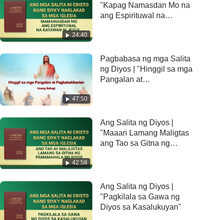
"Kapag Namasdan Mo na
ang Espirituwal na
Katawan ni Jesus,
24:40
Napanibago na ng Diyos
ang Langit at Lupa"
Pagbabasa ng mga Salita
ng Diyos | "Hinggil sa mga
Pangalan at
Pagkakakilanlan" (Unang
47:50
Bahagi)
Ang Salita ng Diyos |
"Maaari Lamang Maligtas
ang Tao sa Gitna ng
Pamamahala ng Diyos"
42:58
Ang Salita ng Diyos |
"Pagkilala sa Gawa ng
Diyos sa Kasalukuyan"