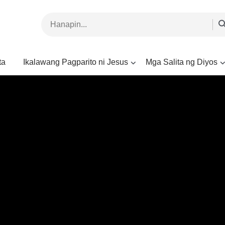
ta
Ikalawang Pagparito ni Jesus
Mga Salita ng Diyos