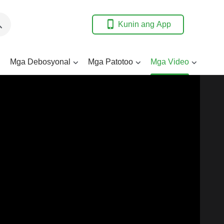
Kunin ang App
Mga Debosyonal
Mga Patotoo
Mga Video