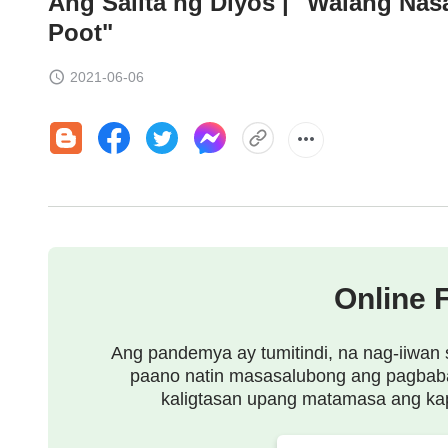
Ang Salita ng Diyos | "Walang Na
Poot"
2021-06-06
Online 
Ang pandemya ay tumitindi, na nag-iiwan 
paano natin masasalubong ang pagbab
kaligtasan upang matamasa ang ka