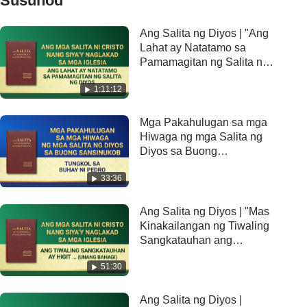
Susunod
Ang Salita ng Diyos | "Ang
Lahat ay Natatamo sa
Pamamagitan ng Salita ng
Diyos"
1:11:12
Mga Pakahulugan sa mga
Hiwaga ng mga Salita ng
Diyos sa Buong
Sansinukob: Tungkol sa
33:36
Buhay ni Pedro
Ang Salita ng Diyos | "Mas
Kinakailangan ng Tiwaling
Sangkatauhan ang
Pagliligtas ng Diyos na
51:30
Nagkatawang-tao" (Unang
Bahagi)
Ang Salita ng Diyos |