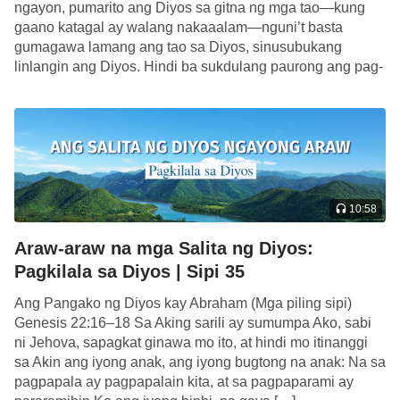
ngayon, pumarito ang Diyos sa gitna ng mga tao—kung
Kanyang tatlo’t kalahating taon ng ministeryo,
gaano katagal ay walang nakaaalam—nguni’t basta
inakala ng mga tao na Siya ay lubhang
gumagawa lamang ang tao sa Diyos, sinusubukang
nangingibabaw, na Siya ay lalo pang higit-sa-
linlangin ang Diyos. Hindi ba sukdulang paurong ang pag-
karaniwan kaysa rati. Ang totoo, ang normal na
iisip ng tao? Pareho ito kay […]
pagkatao ni Jesus ay nanatiling di-nagbabago bago
at pagkatapos Niyang simulan ang Kanyang
ministeryo; ang Kanyang pagkatao ay pareho
hanggang katapusan, ngunit dahil sa pagkakaiba
10:58
bago at pagkatapos Niyang simulan ang Kanyang
ministeryo, dalawang magkaibang pananaw ang
Araw-araw na mga Salita ng Diyos:
lumitaw tungkol sa Kanyang katawang-tao. Anuman
Pagkilala sa Diyos | Sipi 35
ang isipin ng mga tao, pinanatili ng Diyos na
Ang Pangako ng Diyos kay Abraham (Mga piling sipi)
nagkatawang-tao ang Kanyang orihinal at normal
Genesis 22:16–18 Sa Aking sarili ay sumumpa Ako, sabi
ni Jehova, sapagkat ginawa mo ito, at hindi mo itinanggi
na pagkatao sa buong panahon, sapagkat mula
sa Akin ang iyong anak, ang iyong bugtong na anak: Na sa
nang magkatawang-tao ang Diyos, namuhay Siya
pagpapala ay pagpapalain kita, at sa pagpaparami ay
sa katawang-tao, ang katawang-taong may normal