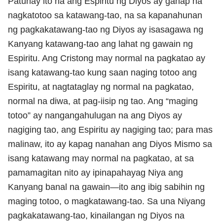
Patunay ito na ang Espiritu ng Diyos ay ganap na
nagkatotoo sa katawang-tao, na sa kapanahunan
ng pagkakatawang-tao ng Diyos ay isasagawa ng
Kanyang katawang-tao ang lahat ng gawain ng
Espiritu. Ang Cristong may normal na pagkatao ay
isang katawang-tao kung saan naging totoo ang
Espiritu, at nagtataglay ng normal na pagkatao,
normal na diwa, at pag-iisip ng tao. Ang “maging
totoo” ay nangangahulugan na ang Diyos ay
nagiging tao, ang Espiritu ay nagiging tao; para mas
malinaw, ito ay kapag nanahan ang Diyos Mismo sa
isang katawang may normal na pagkatao, at sa
pamamagitan nito ay ipinapahayag Niya ang
Kanyang banal na gawain—ito ang ibig sabihin ng
maging totoo, o magkatawang-tao. Sa una Niyang
pagkakatawang-tao, kinailangan ng Diyos na