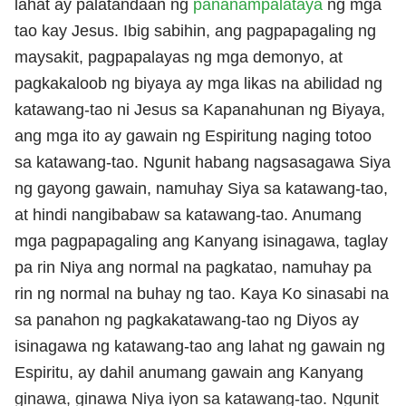
lahat ay palatandaan ng
pananampalataya
ng mga
tao kay Jesus. Ibig sabihin, ang pagpapagaling ng
maysakit, pagpapalayas ng mga demonyo, at
pagkakaloob ng biyaya ay mga likas na abilidad ng
katawang-tao ni Jesus sa Kapanahunan ng Biyaya,
ang mga ito ay gawain ng Espiritung naging totoo
sa katawang-tao. Ngunit habang nagsasagawa Siya
ng gayong gawain, namuhay Siya sa katawang-tao,
at hindi nangibabaw sa katawang-tao. Anumang
mga pagpapagaling ang Kanyang isinagawa, taglay
pa rin Niya ang normal na pagkatao, namuhay pa
rin ng normal na buhay ng tao. Kaya Ko sinasabi na
sa panahon ng pagkakatawang-tao ng Diyos ay
isinagawa ng katawang-tao ang lahat ng gawain ng
Espiritu, ay dahil anumang gawain ang Kanyang
ginawa, ginawa Niya iyon sa katawang-tao. Ngunit