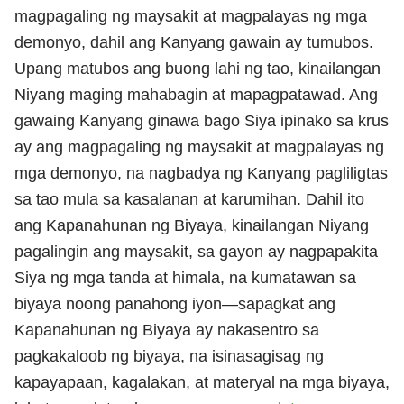
magpagaling ng maysakit at magpalayas ng mga
demonyo, dahil ang Kanyang gawain ay tumubos.
Upang matubos ang buong lahi ng tao, kinailangan
Niyang maging mahabagin at mapagpatawad. Ang
gawaing Kanyang ginawa bago Siya ipinako sa krus
ay ang magpagaling ng maysakit at magpalayas ng
mga demonyo, na nagbadya ng Kanyang pagliligtas
sa tao mula sa kasalanan at karumihan. Dahil ito
ang Kapanahunan ng Biyaya, kinailangan Niyang
pagalingin ang maysakit, sa gayon ay nagpapakita
Siya ng mga tanda at himala, na kumatawan sa
biyaya noong panahong iyon—sapagkat ang
Kapanahunan ng Biyaya ay nakasentro sa
pagkakaloob ng biyaya, na isinasagisag ng
kapayapaan, kagalakan, at materyal na mga biyaya,