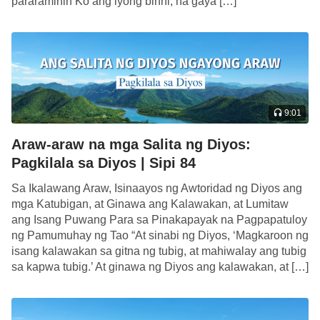
pararamihin Ko ang iyong binhi, na gaya […]
na pagkatao. Isinasagawa man Niya noon ang
Kanyang ministeryo o hindi, hindi maaaring mabura
ang normal na pagkatao ng Kanyang katawang-tao,
sapagkat ang pagkatao ang pangunahing
kakanyahan ng laman. Bago isinagawa ni Jesus
9:01
ang Kanyang ministeryo, nanatiling ganap na
normal ang Kanyang katawang-tao, na sumasali sa
Araw-araw na mga Salita ng Diyos:
Pagkilala sa Diyos | Sipi 84
lahat ng ordinaryong aktibidad ng tao; kahit
bahagya ay hindi Siya nagmukhang higit-sa-
Sa Ikalawang Araw, Isinaayos ng Awtoridad ng Diyos ang
mga Katubigan, at Ginawa ang Kalawakan, at Lumitaw
karaniwan, hindi nagpakita ng anumang
ang Isang Puwang Para sa Pinakapayak na Pagpapatuloy
mahimalang mga tanda. Noon, isa lamang Siyang
ng Pamumuhay ng Tao “At sinabi ng Diyos, ‘Magkaroon ng
napaka-karaniwang tao na sumamba sa Diyos,
isang kalawakan sa gitna ng tubig, at mahiwalay ang tubig
bagama’t ang Kanyang pagsisikap ay mas
matapat
,
sa kapwa tubig.’ At ginawa ng Diyos ang kalawakan, at […]
mas taos-puso kaysa kaninuman. Ganito Niya
naipakita na lubos na normal ang Kanyang