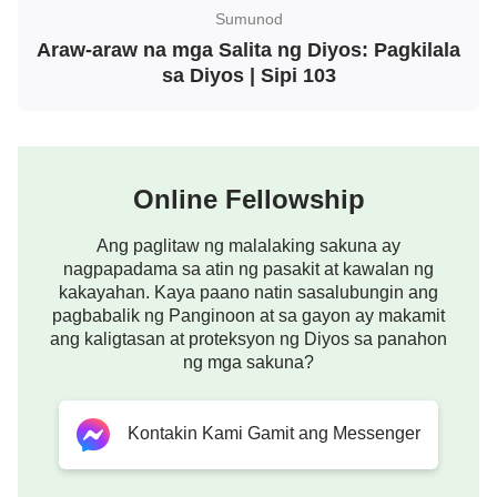
aspeto. Matapos Niyang simulan ang gawain,
Sumunod
pinanatili lamang Niya ang panlabas na katawan ng
Araw-araw na mga Salita ng Diyos: Pagkilala
Kanyang laman. Dahil ang Kanyang gawain ay
sa Diyos | Sipi 103
isang pagpapahayag ng pagka-Diyos, nahigitan nito
ang normal na mga tungkulin ng laman.
Kunsabagay, ang nagkatawang-taong laman ng
Online Fellowship
Diyos ay iba sa mga taong may laman at dugo.
Siyempre, sa Kanyang pang-araw-araw na buhay,
Ang paglitaw ng malalaking sakuna ay
kinailangan Niya ng pagkain, damit, tulog, at
nagpapadama sa atin ng pasakit at kawalan ng
kakayahan. Kaya paano natin sasalubungin ang
tirahan, kinailangan Niya ang lahat ng normal na
pagbabalik ng Panginoon at sa gayon ay makamit
pangangailangan, at nagkaroon Siya ng
ang kaligtasan at proteksyon ng Diyos sa panahon
pakiramdam ng normal na tao, at nag-isip na gaya
ng mga sakuna?
ng normal na tao. Itinuring Siya ng mga tao na
isang normal na tao, kaya lamang ay higit-sa-
Kontakin Kami Gamit ang Messenger
karaniwan ang gawaing Kanyang ginawa. Ang
totoo, anuman ang Kanyang ginawa, nabuhay Siya