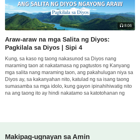
pagkatao. Dahil wala Siyang ginawang anumang
gawain bago Niya tinanggap ang Kanyang
ministeryo, walang sinumang nakabatid sa Kanyang
8:06
pagkakakilanlan, walang sinumang makapagsabi na
Araw-araw na mga Salita ng Diyos:
ang Kanyang katawang-tao ay naiiba sa lahat ng
Pagkilala sa Diyos | Sipi 4
iba pa, sapagkat hindi Siya gumawa ng kahit isang
himala, hindi Siya nagsagawa ng kahit katiting na
Kung, sa kaso ng taong nakasunod sa Diyos nang
maraming taon at nakatamasa ng pagtustos ng Kanyang
sariling gawain ng Diyos. Gayunman, matapos
mga salita nang maraming taon, ang pakahulugan niya sa
Niyang simulang isagawa ang Kanyang ministeryo,
Diyos ay, sa kakanyahan nito, katulad ng sa isang taong
pinanatili Niya ang panlabas na katawan ng normal
sumasamba sa mga idolo, kung gayon ipinahihiwatig nito
na ang taong ito ay hindi nakatamo sa katotohanan ng
na pagkatao at namuhay pa rin nang may normal
mga […]
na pangangatwiran ng tao, ngunit dahil sa
nasimulan na Niyang gawin ang gawain ng Diyos
Mismo, tanggapin ang ministeryo ni Cristo at gawin
ang gawaing hindi kaya ng mortal na mga nilalang,
Makipag-ugnayan sa Amin