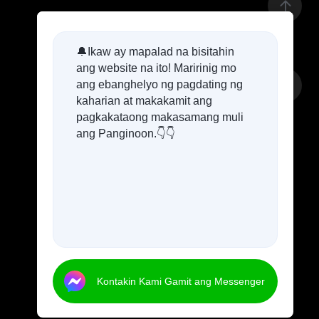
🔔Ikaw ay mapalad na bisitahin
ang website na ito! Maririnig mo
ang ebanghelyo ng pagdating ng
kaharian at makakamit ang
pagkakataong makasamang muli
ang Panginoon.👇👇
Kontakin Kami Gamit ang Messenger