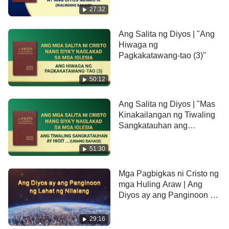
(Ikalimang Bahagi)
27:32
Ang Salita ng Diyos | "Ang
Hiwaga ng
Pagkakatawang-tao (3)"
50:12
Ang Salita ng Diyos | "Mas
Kinakailangan ng Tiwaling
Sangkatauhan ang
Pagliligtas ng Diyos na
Nagkatawang-tao" (Unang
51:30
Bahagi)
Mga Pagbigkas ni Cristo ng
mga Huling Araw | Ang
Diyos ay ang Panginoon ng
Lahat ng Nilalang
29:16