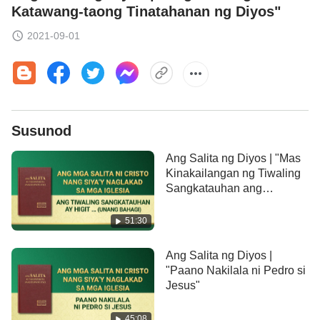
Katawang-taong Tinatahanan ng Diyos"
2021-09-01
Susunod
Ang Salita ng Diyos | "Mas
Kinakailangan ng Tiwaling
Sangkatauhan ang
Pagliligtas ng Diyos na
Nagkatawang-tao" (Unang
51:30
Bahagi)
Ang Salita ng Diyos |
"Paano Nakilala ni Pedro si
Jesus"
45:08