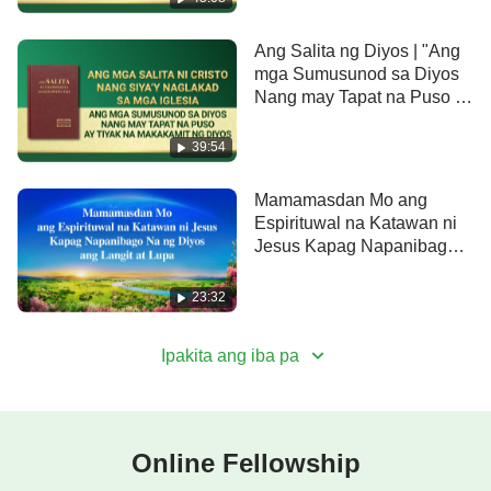
Ang Salita ng Diyos | "Ang
mga Sumusunod sa Diyos
Nang may Tapat na Puso ay
Tiyak na Makakamit ng
Diyos"
39:54
Mamamasdan Mo ang
Espirituwal na Katawan ni
Jesus Kapag Napanibago
Na ng Diyos ang Langit at
Lupa
23:32
Ipakita ang iba pa
Online Fellowship