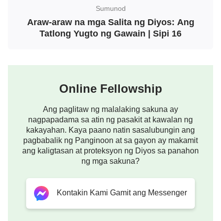
kuwentang lumang argumento upang “pagtibayin”
Sumunod
ang gawain ng Banal na Espiritu. Nagkukunwari din
Araw-araw na mga Salita ng Diyos: Ang
sila, at lubos na kumbinsido sa sarili nilang
Tatlong Yugto ng Gawain | Sipi 16
natutuhan at kaalaman, at kumbinsido na
nakakapaglakbay sila sa buong mundo. Hindi ba
kinasusuklaman at inaayawan ng Banal na Espiritu
Online Fellowship
ang gayong mga tao, at hindi ba sila aalisin
pagsapit ng bagong kapanahunan? Hindi ba mga
Ang paglitaw ng malalaking sakuna ay
kasuklam-suklam na taong mangmang at kulang sa
nagpapadama sa atin ng pasakit at kawalan ng
kakayahan. Kaya paano natin sasalubungin ang
kaalaman yaong mga humaharap sa Diyos at
pagbabalik ng Panginoon at sa gayon ay makamit
lantaran Siyang kinokontra, na nagpapakita lamang
ang kaligtasan at proteksyon ng Diyos sa panahon
kung gaano sila katalino? Sa taglay nilang kaunting
ng mga sakuna?
kaalaman tungkol sa
Biblia
, sinisikap nilang
magwala sa “akademya” ng mundo; taglay ang
Kontakin Kami Gamit ang Messenger
isang mababaw na doktrina para turuan ang mga
tao, sinusubukan nilang baligtarin ang gawain ng