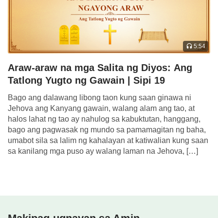
hindi kailanman luma?
—Ang Salita, Vol. I. Ang Pagpapakita at Gawain ng Diyos.
Pag-alam sa Tatlong Yugto ng Gawain ng Diyos ang
Landas Tungo sa Pagkilala sa Diyos
5:54
Araw-araw na mga Salita ng Diyos: Ang
Tatlong Yugto ng Gawain | Sipi 19
Bago ang dalawang libong taon kung saan ginawa ni
Jehova ang Kanyang gawain, walang alam ang tao, at
halos lahat ng tao ay nahulog sa kabuktutan, hanggang,
bago ang pagwasak ng mundo sa pamamagitan ng baha,
umabot sila sa lalim ng kahalayan at katiwalian kung saan
sa kanilang mga puso ay walang laman na Jehova, […]