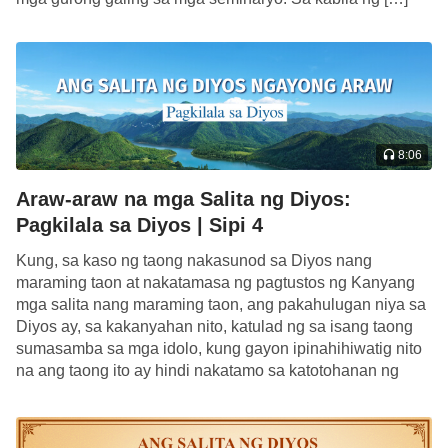
na Espiritu, hindi pa rin sila palalampasin ng Diyos.
Hindi lamang nila hinahamak yaong mga
gumagawa para sa Diyos, kundi nilalapastangan din
nila ang Diyos Mismo. Ang gayong desperadong
mga tao ay hindi patatawarin, sa kapanahunang ito
8:06
man o sa darating na kapanahunan, at
Araw-araw na mga Salita ng Diyos:
mapapahamak sila sa impiyerno magpakailanman!
Pagkilala sa Diyos | Sipi 4
Ang gayong walang-galang at maluhong mga tao ay
nagkukunwaring naniniwala sa Diyos, at kapag mas
Kung, sa kaso ng taong nakasunod sa Diyos nang
maraming taon at nakatamasa ng pagtustos ng Kanyang
maraming taong ganito, mas malamang na suwayin
mga salita nang maraming taon, ang pakahulugan niya sa
nila ang mga atas administratibo ng Diyos. Hindi ba
Diyos ay, sa kakanyahan nito, katulad ng sa isang taong
tumatahak sa landas na ito ang lahat ng mayabang
sumasamba sa mga idolo, kung gayon ipinahihiwatig nito
na ang taong ito ay hindi nakatamo sa katotohanan ng
na talagang hindi mapigil, at hindi pa sumunod kahit
mga […]
kanino kailanman? Hindi ba nila kinokontra ang
Diyos bawat araw, ang Diyos na laging bago at