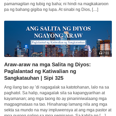
Diyos—subalit ang binabanggit nila ay teorya
pamamagitan ng tubig ng baha; ni hindi na magkakaroon
pa ng bahang gigiba ng lupa. At sinabi ng Dios, […]
lamang, at wala silang ibinibigay na tunay na
katibayan. Walang anumang halaga ang gayong
mga tao. Yaong mga itinuturing na laro ang gawain
ng Banal na Espiritu ay mga bobo! Yaong mga hindi
maingat kapag nakakatagpo sila ng bagong gawain
ng Banal na Espiritu, na walang-tigil magsalita,
7:01
mabilis humusga, malayang hinahayaan ang
kanilang pag-uugali na tanggihan ang pagiging
Araw-araw na mga Salita ng Diyos:
tama ng gawain ng Banal na Espiritu, at iniinsulto at
Paglalantad ng Katiwalian ng
Sangkatauhan | Sipi 325
nilalapastangan din ito—hindi ba mangmang sa
gawain ng Banal na Espiritu ang ganoon kawalang-
Ang ilang tao ay ’di nagagalak sa katotohanan, lalo na sa
galang na mga tao? Bukod pa riyan, hindi ba sila
paghatol. Sa halip, nagagalak sila sa kapangyarihan at
kayamanan; ang mga taong ito ay pinaniniwalaang mga
mga taong mayayabang, likas na mapagmataas at
magpagmataas na tao. Hinahanap lamang nila ang mga
pasaway? Kahit dumating ang araw na tanggapin
sekta sa mundo na may impluwensya at ang mga pastor at
ng gayong mga tao ang bagong gawain ng Banal
mga gurong galing sa mga seminaryo. Sa kabila ng […]