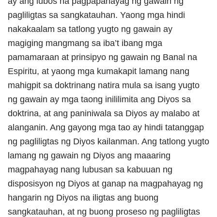
ay ang lubos na pagpapahayag ng gawain ng
pagliligtas sa sangkatauhan. Yaong mga hindi
nakakaalam sa tatlong yugto ng gawain ay
magiging mangmang sa iba’t ibang mga
pamamaraan at prinsipyo ng gawain ng Banal na
Espiritu, at yaong mga kumakapit lamang nang
mahigpit sa doktrinang natira mula sa isang yugto
ng gawain ay mga taong inililimita ang Diyos sa
doktrina, at ang paniniwala sa Diyos ay malabo at
alanganin. Ang gayong mga tao ay hindi tatanggap
ng pagliligtas ng Diyos kailanman. Ang tatlong yugto
lamang ng gawain ng Diyos ang maaaring
magpahayag nang lubusan sa kabuuan ng
disposisyon ng Diyos at ganap na magpahayag ng
hangarin ng Diyos na iligtas ang buong
sangkatauhan, at ng buong proseso ng pagliligtas