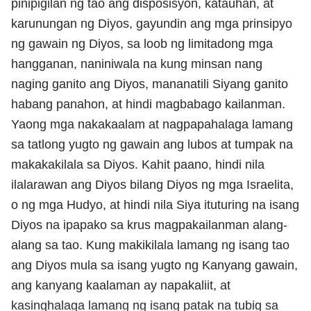
pinipigilan ng tao ang disposisyon, katauhan, at
karunungan ng Diyos, gayundin ang mga prinsipyo
ng gawain ng Diyos, sa loob ng limitadong mga
hangganan, naniniwala na kung minsan nang
naging ganito ang Diyos, mananatili Siyang ganito
habang panahon, at hindi magbabago kailanman.
Yaong mga nakakaalam at nagpapahalaga lamang
sa tatlong yugto ng gawain ang lubos at tumpak na
makakakilala sa Diyos. Kahit paano, hindi nila
ilalarawan ang Diyos bilang Diyos ng mga Israelita,
o ng mga Hudyo, at hindi nila Siya ituturing na isang
Diyos na ipapako sa krus magpakailanman alang-
alang sa tao. Kung makikilala lamang ng isang tao
ang Diyos mula sa isang yugto ng Kanyang gawain,
ang kanyang kaalaman ay napakaliit, at
kasinghalaga lamang ng isang patak na tubig sa