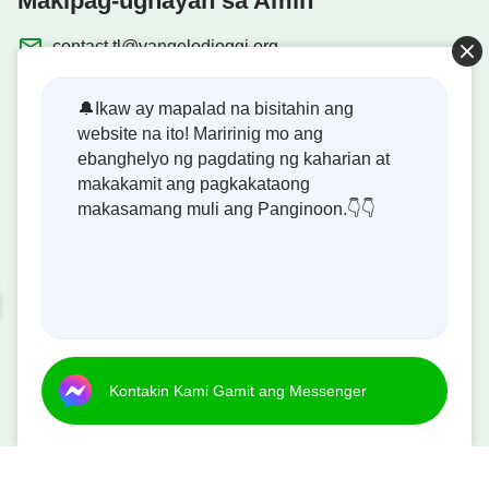
Makipag-ugnayan sa Amin
contact.tl@vangelodioggi.org
🔔Ikaw ay mapalad na bisitahin ang
website na ito! Maririnig mo ang
ebanghelyo ng pagdating ng kaharian at
Biblia na Madaling Basahin
makakamit ang pagkakataong
makasamang muli ang Panginoon.👇👇
Dumating na ang Kaharian ng Diyos!
Ang kaharian ng Diyos ay dumating na sa mundo! Gusto
mo bang makapasok dito?
Kontakin Kami Gamit ang Messenger
Kontakin Kami Gamit ang Messenger