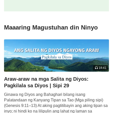
Banal na Espiritu at tinatangkang paikutin ito sa
sarili nilang proseso ng pag-iisip. Dahil hindi nila
alam ang mangyayari, sinusubukan nilang masdan
Maaaring Magustuhan din Ninyo
sa isang sulyap ang 6,000 taon ng gawain ng Diyos.
Walang anumang katinuan ang mga taong ito na
dapat banggitin! Sa katunayan, kapag mas
maraming kaalaman ang mga tao tungkol sa Diyos,
mas mabagal silang manghusga sa Kanyang
gawain. Bukod pa riyan, katiting lamang ang
18:41
binabanggit nilang kaalaman nila tungkol sa gawain
Araw-araw na mga Salita ng Diyos:
ng Diyos ngayon, ngunit hindi sila padalus-dalos sa
Pagkilala sa Diyos | Sipi 29
kanilang mga paghusga. Kapag mas kakaunti ang
alam ng mga tao tungkol sa Diyos, mas mayabang
Ginawa ng Diyos ang Bahaghari bilang isang
Palatandaan ng Kanyang Tipan sa Tao (Mga piling sipi)
sila at labis ang tiwala nila sa sarili at mas walang-
(Genesis 9:11–13) At aking pagtitibayin ang aking tipan sa
pakundangan nilang ipinapahayag ang katauhan ng
inyo; ni hindi ko na lilipulin ang lahat ng laman sa