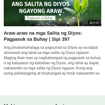
natisod na sangkatauhan (at hindi lamang ang mga
Israelita). Nagpakita Siya ng awa at mapagmahal-
na-kabaitan sa tao. Ang Jesus na nakita ng tao sa
9:53
Kapanahunan ng Biyaya ay puno ng mapagmahal-
na-kabaitan at laging mapagmahal sa tao,
Araw-araw na mga Salita ng Diyos:
sapagka’t naparito Siya upang iligtas ang
Pagpasok sa Buhay | Sipi 397
sangkatauhan mula sa kasalanan. Nakaya Niyang
Ang pinakamahalaga sa pagsunod sa Diyos ay na dapat
patawarin ang mga tao sa kanilang mga kasalanan
alinsunod ang lahat sa mga salita ng Diyos ngayon:
hanggang sa ganap na tinubos ng pagkakapako
Maging ikaw man ay naghahangad ng pagpasok sa buhay
o ng katuparan ng kalooban ng Diyos, ang lahat ay dapat
Niya sa krus ang sangkatauhan mula sa kasalanan.
nakasentro sa mga salita ng Diyos ngayon. Kung ang
Sa panahong ito, nagpakita ang Diyos sa tao na
iyong pakikipagniig at hinahangad ay hindi nakasentro sa
may awa at mapagmahal-na-kabaitan; iyon ay,
[…]
naging handog Siya para sa kasalanan ng tao at
naipako sa krus para sa mga kasalanan ng tao
upang maaari silang mapatawad magpakailanman.