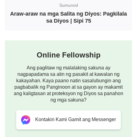
mga Espiritu. Sa lahat ng iyan, ang Kanilang mga
Sumunod
katawang-tao ay walang kaugnayan sa dugo ni
Araw-araw na mga Salita ng Diyos: Pagkilala
anumang uri ng pisikal na pagkakamag-anak, hindi
sa Diyos | Sipi 75
maitatangging Sila ay pagkakatawang-tao ng Diyos
sa dalawang magkaibang panahon. Hindi
mapasisinungalingang katotohanan na Sila ang
Online Fellowship
mga nagkatawang-taong lamán ng Diyos, bagama’t
hindi sila magkadugo at magkaiba ang kanilang
Ang paglitaw ng malalaking sakuna ay
pantaong wika (ang isa ay lalaki na nagsasalita ng
nagpapadama sa atin ng pasakit at kawalan ng
kakayahan. Kaya paano natin sasalubungin ang
wika ng mga Judio at ang isa ay babae na
pagbabalik ng Panginoon at sa gayon ay makamit
eksklusibong nagsasalita ng Tsino). Para sa mga
ang kaligtasan at proteksyon ng Diyos sa panahon
kadahilanang ito kaya nabuhay sila sa magkaibang
ng mga sakuna?
bansa upang gawin ang gawain na kinakailangang
gawin ng bawa’t isa, at sa magkaibang panahon
Kontakin Kami Gamit ang Messenger
din. Sa kabila ng katunayang iisa Silang Espiritu at
nagtataglay ng parehong kakanyahan, ganap na