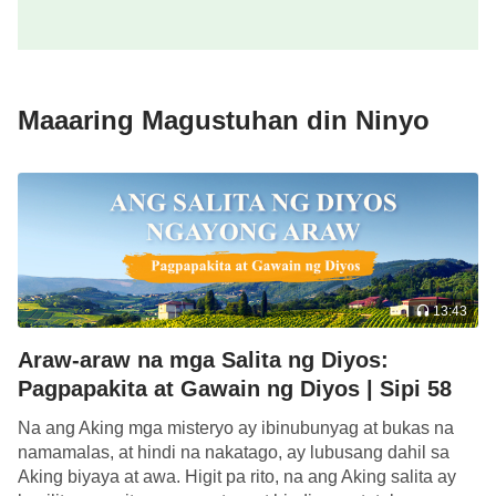
walang mga pagkakatulad sa panlabas Nilang mga
katawang-tao. Ang pagkakatulad lamang Nila ay
ang parehong pagkatao, nguni’t pagdating sa
Maaaring Magustuhan din Ninyo
panlabas na kaanyuan ng Kanilang mga katawang-
tao at ang mga pangyayari sa Kanilang
kapanganakan, hindi Sila magkapareho. Ang mga
bagay na ito ay walang epekto sa Kani-kanilang
gawain o sa pagkakilala ng tao tungkol sa Kanila,
dahil, sa huling pagsusuri, iisa Silang Espiritu at
13:43
walang makapaghihiwalay sa Kanila. Bagama’t
hindi Sila magkadugo, ang buong persona Nila ay
Araw-araw na mga Salita ng Diyos:
nasa patnubay ng Kanilang mga Espiritu, na
Pagpapakita at Gawain ng Diyos | Sipi 58
naglalaan sa Kanila ng magkaibang gawain sa
Na ang Aking mga misteryo ay ibinubunyag at bukas na
magkaibang mga panahon, at ng Kanilang mga
namamalas, at hindi na nakatago, ay lubusang dahil sa
katawang-tao sa magkaibang linya ng dugo.
Aking biyaya at awa. Higit pa rito, na ang Aking salita ay