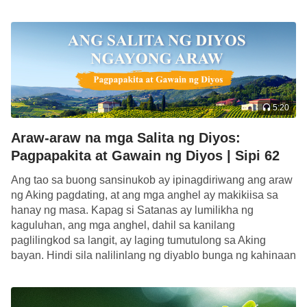
upang makita ang Kanya mismong mga […]
tao at pagbibigay sa kanya ng mga kautusan, at
nakaya rin Niyang pamunuan ang mga sinaunang
Israelita upang makapamuhay sa lupa at
patnubayan sila sa pagtatayo ng templo at mga
altar, hinahawakan ang lahat ng Israelita sa ilalim
5:20
ng Kanyang dominyon. Sa pagsalalay sa Kanyang
Araw-araw na mga Salita ng Diyos:
awtoridad, namuhay Siya sa lupa kasama ang mga
Pagpapakita at Gawain ng Diyos | Sipi 62
mamamayan ng Israel sa loob ng dalawang libong
taon. Hindi nangahas ang mga Israelita na
Ang tao sa buong sansinukob ay ipinagdiriwang ang araw
ng Aking pagdating, at ang mga anghel ay makikiisa sa
magrebelde laban sa Kanya; iginalang ng lahat si
hanay ng masa. Kapag si Satanas ay lumilikha ng
Jehova at sinunod ang mga kautusan Niya. Ito ang
kaguluhan, ang mga anghel, dahil sa kanilang
gawain na ginawa sa pagsalalay sa Kanyang
paglilingkod sa langit, ay laging tumutulong sa Aking
bayan. Hindi sila nalilinlang ng diyablo bunga ng kahinaan
awtoridad at sa Kanyang pagka-makapangyarihan-
ng tao, ngunit […]
sa-lahat. Pagkatapos nito, noong Kapanahunan ng
Biyaya, dumating si Jesus upang tubusin ang buong