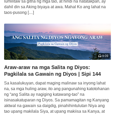
lumilitaw sa gitna ng mga tao, at hindi na natatakpan, ay
Katulad nito, ang Espiritu ni Jehova ay hindi ang
dahil din sa Aking biyaya at awa. Mahal Ko ang lahat na
ama ng Espiritu ni Jesus, at ang Espiritu ni Jesus ay
taos-pusong […]
hindi anak ng Espiritu ni Jehova: Iisa Sila at
parehong Espiritu. Katulad lamang ng
nagkatawang-taong Diyos ngayon at ni Jesus.
Bagama’t hindi Sila magkadugo, Sila ay iisa; ito ay
dahil iisa ang Kanilang mga Espiritu. Kayang gawin
ng Diyos ang gawain ng habag at mapagmahal-na-
9:09
kabaitan, gayundin ang matuwid na
paghatol
at
Araw-araw na mga Salita ng Diyos:
pagkastigo sa tao, at yaong pagtawag ng mga
Pagkilala sa Gawain ng Diyos | Sipi 144
sumpa sa tao; at sa katapusan, kaya Niyang gawin
Sa kasalukuyan, dapat maging malinaw sa inyong lahat
ang gawain ng pagwasak sa mundo at
na, sa mga huling araw, ito ang pangunahing katotohanan
pagpaparusa sa masámâ. Hindi ba Niya ginagawa
ng “ang Salita ay nagiging katawang-tao” na
Mismo ang lahat ng ito? Hindi ba ito ang pagka-
isinasakatuparan ng Diyos. Sa pamamagitan ng Kanyang
aktwal na gawain sa daigdig, pinahihintulutan Niya ang
makapangyarihan-sa-lahat ng Diyos? Nakaya Niya
tao upang makilala Siya, at upang makiisa sa Kanya, at
ang parehong pagpapatupad ng mga batas para sa