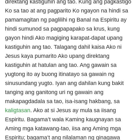
direktang kastiguhin ang tao. Kung ang pagkastigo
Ko sa tao at ang pagparito Ko ngayon na hindi sa
pamamagitan ng paglilihi ng Banal na Espiritu ay
hindi sumunod sa pagpapapako sa krus, kung
gayon hindi Ako magiging karapat-dapat upang
kastiguhin ang tao. Talagang dahil kaisa Ako ni
Jesus kaya pumarito Ako upang direktang
kastiguhin at hatulan ang tao. Ang gawain sa
yugtong ito ay buong itinatayo sa gawain ng
sinusundang yugto. Iyan ang dahilan kung bakit
tanging ang ganitong uri ng gawain ang
makapagdadala sa tao, isa-isang hakbang, sa
kaligtasan
. Ako at si Jesus ay mula sa iisang
Espiritu. Bagama’t wala Kaming kaugnayan sa
Aming mga katawang-tao, iisa ang Aming mga
Espiritu; bagama’t ang nilalaman ng ginagawa