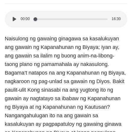
00:00
16:30
Naisulong ng gawaing ginagawa sa kasalukuyan
ang gawain ng Kapanahunan ng Biyaya; iyan ay,
ang gawain sa ilalim ng buong anim-na-libong-
taong plano ng pamamahala ay nakasulong.
Bagama’t natapos na ang Kapanahunan ng Biyaya,
nagkaroon ng pag-unlad sa gawain ng Diyos. Bakit
paulit-ulit Kong sinasabi na ang yugtong ito ng
gawain ay nagtatayo sa ibabaw ng Kapanahunan
ng Biyaya at ng Kapanahunan ng Kautusan?
Nangangahulugan ito na ang gawain sa
kasalukuyan ay pagpapatuloy ng gawaing ginawa