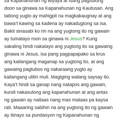
sa Kapanahunan ng Biyaya at isang pagsulong
doon sa ginawa sa Kapanahunan ng Kautusan. Ang
tatlong yugto ay mahigpit na magkakaugnay at ang
bawa’t kawing sa kadena ay nakadugtong sa isa.
Bakit sinasabi ko rin na ang yugtong ito ng gawain
ay tumatayo roon sa ginawa ni
Jesus
? Kung
sakaling hindi nakatayo ang yugtong ito sa gawaing
ginawa ni Jesus, isa pang pagpapapako sa krus
ang kailangang maganap sa yugtong ito, at ang
gawaing pagtubos ng nakaraang yugto ay
kailangang ulitin muli. Magiging walang saysay ito.
Kaya’t hindi sa ganap nang natapos ang gawain,
kundi nakasulong ang kapanahunan at ang antas
ng gawain ay naitaas nang mas mataas pa kaysa
rati. Maaaring sabihin na ang yugtong ito ng gawain
ay itinayo sa pundasyon ng Kapanahunan ng