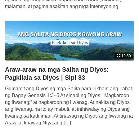
malaman, at pagmalasakitan ang mga intensyon ng
Manlilikha, mga nais, mga hinihingi, at dapat […]
12:50
Araw-araw na mga Salita ng Diyos:
Pagkilala sa Diyos | Sipi 83
Gumamit ang Diyos ng mga Salita para Likhain ang Lahat
ng Bagay Genesis 1:3–5 At sinabi ng Diyos, “Magkaroon
ng liwanag;” at nagkaroon ng liwanag. At nakita ng Diyos
ang liwanag, na ito ay mabuti, at inihiwalay ng Diyos ang
liwanag sa kadiliman. At tinawag ng Diyos ang liwanag na
Araw, at tinawag Niya ang […]