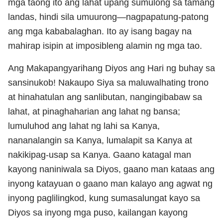
mga taong ito ang lahat upang sumulong sa tamang
landas, hindi sila umuurong—nagpapatung-patong
ang mga kababalaghan. Ito ay isang bagay na
mahirap isipin at imposibleng alamin ng mga tao.
Ang Makapangyarihang Diyos ang Hari ng buhay sa
sansinukob! Nakaupo Siya sa maluwalhating trono
at hinahatulan ang sanlibutan, nangingibabaw sa
lahat, at pinaghaharian ang lahat ng bansa;
lumuluhod ang lahat ng lahi sa Kanya,
nananalangin sa Kanya, lumalapit sa Kanya at
nakikipag-usap sa Kanya. Gaano katagal man
kayong naniniwala sa Diyos, gaano man kataas ang
inyong katayuan o gaano man kalayo ang agwat ng
inyong paglilingkod, kung sumasalungat kayo sa
Diyos sa inyong mga puso, kailangan kayong