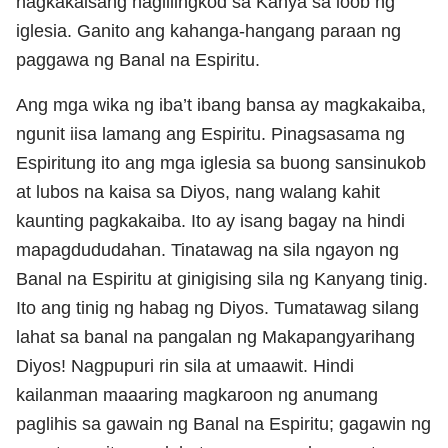
nagkakaisang naglilingkod sa Kanya sa loob ng
iglesia. Ganito ang kahanga-hangang paraan ng
paggawa ng Banal na Espiritu.
Ang mga wika ng iba’t ibang bansa ay magkakaiba,
ngunit iisa lamang ang Espiritu. Pinagsasama ng
Espiritung ito ang mga iglesia sa buong sansinukob
at lubos na kaisa sa Diyos, nang walang kahit
kaunting pagkakaiba. Ito ay isang bagay na hindi
mapagdududahan. Tinatawag na sila ngayon ng
Banal na Espiritu at ginigising sila ng Kanyang tinig.
Ito ang tinig ng habag ng Diyos. Tumatawag silang
lahat sa banal na pangalan ng Makapangyarihang
Diyos! Nagpupuri rin sila at umaawit. Hindi
kailanman maaaring magkaroon ng anumang
paglihis sa gawain ng Banal na Espiritu; gagawin ng