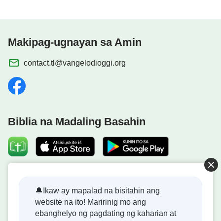
Makipag-ugnayan sa Amin
contact.tl@vangelodioggi.org
Biblia na Madaling Basahin
Dumating na ang Kaharian ng Diyos!
🔔Ikaw ay mapalad na bisitahin ang
website na ito! Maririnig mo ang
Ang kaharian ng Diyos ay dumating na sa mundo! Gusto
ebanghelyo ng pagdating ng kaharian at
mo bang makapasok dito?