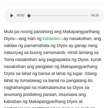
00:00
04:35
Mula pa noong panahong ang Makapangyarihang
Diyos—ang Hari ng
kaharian
—ay nasaksihan, ang
saklaw ng pamamahala ng Diyos ay ganap nang
nabunyag sa buong sansinukob. Hindi lamang sa
Tsina nasaksihan ang pagpapakita ng Diyos, kundi
nasaksihan ang pangalan ng Makapangyarihang
Diyos sa lahat ng bansa at lahat ng lugar. Silang
lahat ay tumatawag sa banal na pangalang ito,
naghahangad na makisalamuha sa Diyos sa
anumang posibleng paraan, inuunawa ang
kalooban ng Makapangyarihang Diyos at