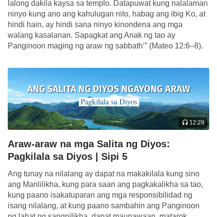
lalong dakila kaysa sa templo. Datapuwat kung nalalaman
ninyo kung ano ang kahulugan nito, habag ang ibig Ko, at
hindi hain, ay hindi sana ninyo kinondena ang mga
walang kasalanan. Sapagkat ang Anak ng tao ay
Panginoon maging ng araw ng sabbath’” (Mateo 12:6–8).
Ano […]
12:29
Araw-araw na mga Salita ng Diyos:
Pagkilala sa Diyos | Sipi 5
Ang tunay na nilalang ay dapat na makakilala kung sino
ang Manlilikha, kung para saan ang pagkakalikha sa tao,
kung paano isakatuparan ang mga responsibilidad ng
isang nilalang, at kung paano sambahin ang Panginoon
ng lahat ng sangnilikha, dapat maunawaan, matarok,