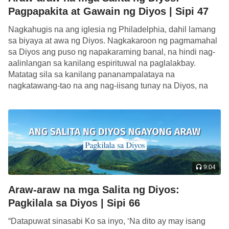
Pagpapakita at Gawain ng Diyos | Sipi 47
Nagkahugis na ang iglesia ng Philadelphia, dahil lamang
sa biyaya at awa ng Diyos. Nagkakaroon ng pagmamahal
sa Diyos ang puso ng napakaraming banal, na hindi nag-
aalinlangan sa kanilang espirituwal na paglalakbay.
Matatag sila sa kanilang pananampalataya na
nagkatawang-tao na ang nag-iisang tunay na Diyos, na
Siya ang Pinuno ng sansinukob, na nag-uutos sa lahat […]
9:04
Araw-araw na mga Salita ng Diyos:
Pagkilala sa Diyos | Sipi 66
“Datapuwat sinasabi Ko sa inyo, ‘Na dito ay may isang