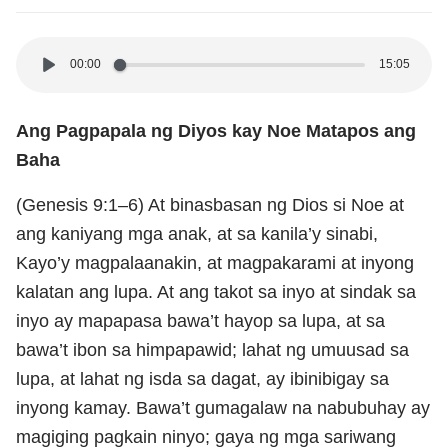
00:00
15:05
Ang Pagpapala ng Diyos kay Noe Matapos ang
Baha
(Genesis 9:1–6) At binasbasan ng Dios si Noe at
ang kaniyang mga anak, at sa kanila’y sinabi,
Kayo’y magpalaanakin, at magpakarami at inyong
kalatan ang lupa. At ang takot sa inyo at sindak sa
inyo ay mapapasa bawa’t hayop sa lupa, at sa
bawa’t ibon sa himpapawid; lahat ng umuusad sa
lupa, at lahat ng isda sa dagat, ay ibinibigay sa
inyong kamay. Bawa’t gumagalaw na nabubuhay ay
magiging pagkain ninyo; gaya ng mga sariwang