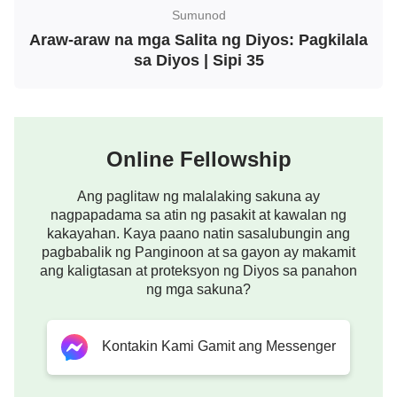
Anuman ang kapanahunan, anuman ang yugto ng
Sumunod
Araw-araw na mga Salita ng Diyos: Pagkilala
pag-unlad ng sangkatauhan, ang saloobin ng Diyos
sa Diyos | Sipi 35
ay hindi nagbabago: Kinamumuhian Niya ang
kasamaan, at nagmamalasakit sa mga matuwid sa
Kanyang mga mata. Itong malinaw na saloobin ng
Diyos ay tunay rin na pahayag ng diwa ng Diyos.
Online Fellowship
Dahil iisa lamang ang matuwid na tao sa loob ng
lungsod, hindi na nag-atubili pa ang Diyos. Ang
Ang paglitaw ng malalaking sakuna ay
nagpapadama sa atin ng pasakit at kawalan ng
katapusang resulta ay ang hindi maiiwasang
kakayahan. Kaya paano natin sasalubungin ang
pagkawasak ng Sodoma. Ano ang nakikita ninyo
pagbabalik ng Panginoon at sa gayon ay makamit
ang kaligtasan at proteksyon ng Diyos sa panahon
rito? Sa kapanahunang iyon, hindi wawasakin ng
ng mga sakuna?
Diyos ang isang lungsod kung mayroong
limampung matuwid sa loob nito, at hindi rin kung
Kontakin Kami Gamit ang Messenger
may sampu, na nangangahulugan na ang Diyos ay
magpapasya na magpatawad at magiging