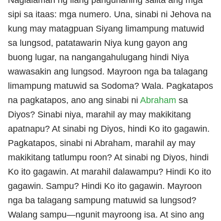
sipi sa itaas: mga numero. Una, sinabi ni Jehova na
kung may matagpuan Siyang limampung matuwid
sa lungsod, patatawarin Niya kung gayon ang
buong lugar, na nangangahulugang hindi Niya
wawasakin ang lungsod. Mayroon nga ba talagang
limampung matuwid sa Sodoma? Wala. Pagkatapos
na pagkatapos, ano ang sinabi ni
Abraham
sa
Diyos? Sinabi niya, marahil ay may makikitang
apatnapu? At sinabi ng Diyos, hindi Ko ito gagawin.
Pagkatapos, sinabi ni Abraham, marahil ay may
makikitang tatlumpu roon? At sinabi ng Diyos, hindi
Ko ito gagawin. At marahil dalawampu? Hindi Ko ito
gagawin. Sampu? Hindi Ko ito gagawin. Mayroon
nga ba talagang sampung matuwid sa lungsod?
Walang sampu—ngunit mayroong isa. At sino ang