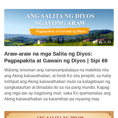
katawang-tao. […]
ano ang itinawag ng Diyos sa mga naturang tao?
Sa Bibliya, hanggang sa mga talata ng kasulatan na
kakabasa lang natin, maraming pagkakataon na
tinatawag sila ng Diyos bilang “Aking lingkod.” Na
ibig sabihin, sa panahong iyon, sa mga mata ng
11:54
Diyos, ang matutuwid na taong ito ay mga lingkod
ng Diyos, sila ang mga taong naglingkod sa Kanya
Araw-araw na mga Salita ng Diyos:
sa lupa. At paano naisip ng Diyos ang katawagang
Pagpapakita at Gawain ng Diyos | Sipi 69
ito? Bakit Niya sila tinawag nang ganoon? Mayroon
Walang sinuman ang nananampalataya na makikita nila
bang mga pamantayan ang Diyos sa Kanyang puso
ang Aking kaluwalhaitan, at hindi Ko sila pinipilit, sa halip
inililipat ang Aking kaluwalhatian mula sa kalagitnaan ng
sa kung ano ang mga itinatawag Niya sa tao? Tiyak
sangkatauhan at dinadala ito sa isa pang mundo. Kapag
na mayroon. May mga pamantayan ang Diyos,
ang mga tao ay nagsising muli, saka Ko ipamamalas ang
tawagin man Niya ang tao na matuwid, perpekto,
Aking kaluwalhatian sa karamihan pa niyaong may
paniniwala. Ito ang prinsipyo […]
tapat, o mga lingkod. Kapag tinawag Niya na
Kanyang lingkod ang isang tao, matibay ang