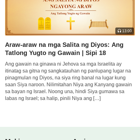
Kanyang paniniwala na kayang matanggap ng
taong ito ang Kanyang mga sugo, sundin ang
Kanyang mga utos, at isagawa ang iniuutos ng mga
sugo. At ano ang isinasagawa ng taong ito?
13:00
Isinasagawa niya ang mga iniuutos ng Diyos na
Araw-araw na mga Salita ng Diyos: Ang
gawin at isakatuparan ng tao sa mundo. Sa
Tatlong Yugto ng Gawain | Sipi 18
panahong iyon, ang iniuutos ng Diyos na gawin at
Ang gawain na ginawa ni Jehova sa mga Israelita ay
isakatuparan ng tao sa lupa ay matatawag bang
itinatag sa gitna ng sangkatauhan ng panlupang lugar na
daan ng Diyos? Hindi. Dahil sa panahong iyon, ang
pinagmulan ng Diyos, na siya ring banal na lugar kung
saan Siya naroon. Nilimitahan Niya ang Kanyang gawain
hiningi lamang ng Diyos ay ang gumawa ang tao ng
sa bayan ng Israel. Noong una, hindi Siya gumawa sa
ilang simpleng bagay; nagbigkas Siya ng ilang
labas ng Israel; sa halip, pinili Niya ang […]
simpleng utos, na nagsasabi sa tao na gawin
lamang ito o iyon, at wala nang iba pa. Ang Diyos
ay gumawa ayon sa Kanyang plano. Dahil, sa
panahong iyon, maraming kondisyon ang hindi pa
nangyari, hindi pa hinog ang panahon, at mahirap