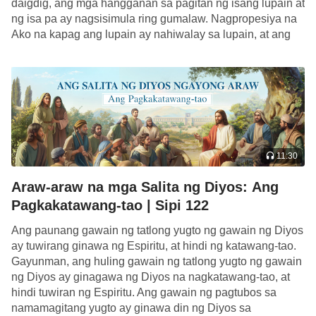
daigdig, ang mga hangganan sa pagitan ng isang lupain at
naniwala, at ang ilan ay hindi. Iyan lamang ang
ng isa pa ay nagsisimula ring gumalaw. Nagpropesiya na
naroon. Kaya ang matuwid noong kapanahunang
Ako na kapag ang lupain ay nahiwalay sa lupain, at ang
iyon—ang matuwid sa mga mata ng Diyos—ay iyon
[…]
lamang mga makakarinig sa mga salita ng Diyos at
makakasunod sa mga utos ng Diyos. Sila ang mga
lingkod na nagpatupad ng mga salita ng Diyos sa
tao. Matatawag ba ang mga taong ito na
nakakakilala sa Diyos? Matatawag ba silang mga
11:30
taong ginawang perpekto ng Diyos? Hindi.
Araw-araw na mga Salita ng Diyos: Ang
Samakatuwid, anuman ang kanilang bilang, sa mga
Pagkakatawang-tao | Sipi 122
mata ng Diyos, karapat-dapat bang tawagin ang
Ang paunang gawain ng tatlong yugto ng gawain ng Diyos
matutuwid na taong ito bilang mga
ay tuwirang ginawa ng Espiritu, at hindi ng katawang-tao.
pinagkakatiwalaan ng Diyos? Maaari ba silang
Gayunman, ang huling gawain ng tatlong yugto ng gawain
tawaging mga saksi ng Diyos? Tiyak na hindi! Sila
ng Diyos ay ginagawa ng Diyos na nagkatawang-tao, at
ay tiyak na hindi karapat-dapat tawaging mga
hindi tuwiran ng Espiritu. Ang gawain ng pagtubos sa
namamagitang yugto ay ginawa din ng Diyos sa
pinagkakatiwalaan at saksi ng Diyos. Kung gayon