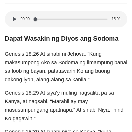
00:00
15:01
Dapat Wasakin ng Diyos ang Sodoma
Genesis 18:26 At sinabi ni Jehova, “Kung
makasumpong Ako sa Sodoma ng limampung banal
sa loob ng bayan, patatawarin Ko ang buong
dakong iyon, alang-alang sa kanila.”
Genesis 18:29 At siya’y muling nagsalita pa sa
Kanya, at nagsabi, “Marahil ay may
masusumpungang apatnapu.” At sinabi Niya, “hindi
Ko gagawin.”
Genesis 18:30 At sinabi niya sa Kanya, “kung