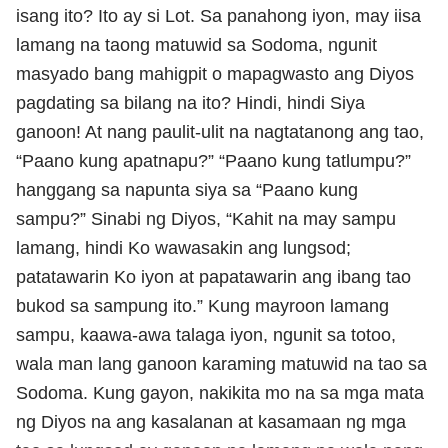
isang ito? Ito ay si Lot. Sa panahong iyon, may iisa
lamang na taong matuwid sa Sodoma, ngunit
masyado bang mahigpit o mapagwasto ang Diyos
pagdating sa bilang na ito? Hindi, hindi Siya
ganoon! At nang paulit-ulit na nagtatanong ang tao,
“Paano kung apatnapu?” “Paano kung tatlumpu?”
hanggang sa napunta siya sa “Paano kung
sampu?” Sinabi ng Diyos, “Kahit na may sampu
lamang, hindi Ko wawasakin ang lungsod;
patatawarin Ko iyon at papatawarin ang ibang tao
bukod sa sampung ito.” Kung mayroon lamang
sampu, kaawa-awa talaga iyon, ngunit sa totoo,
wala man lang ganoon karaming matuwid na tao sa
Sodoma. Kung gayon, nakikita mo na sa mga mata
ng Diyos na ang kasalanan at kasamaan ng mga