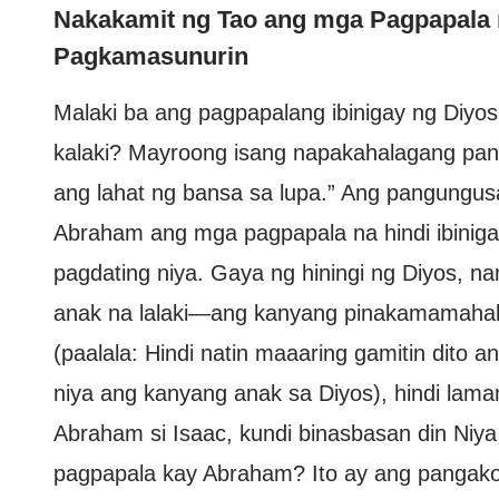
Nakakamit ng Tao ang mga Pagpapala n
Pagkamasunurin
Malaki ba ang pagpapalang ibinigay ng Diyos
kalaki? Mayroong isang napakahalagang pang
ang lahat ng bansa sa lupa.” Ang pangungusa
Abraham ang mga pagpapala na hindi ibinig
pagdating niya. Gaya ng hiningi ng Diyos, na
anak na lalaki—ang kanyang pinakamamahal 
(paalala: Hindi natin maaaring gamitin dito ang
niya ang kanyang anak sa Diyos), hindi lamang
Abraham si Isaac, kundi binasbasan din Niy
pagpapala kay Abraham? Ito ay ang pangako