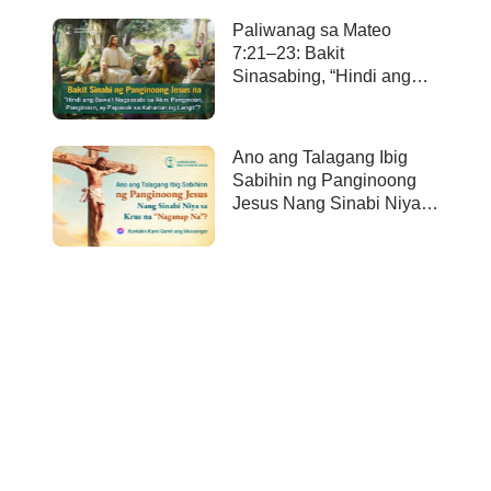
Paliwanag sa Mateo
7:21–23: Bakit
Sinasabing, “Hindi ang
bawa’t nagsasabi sa Akin,
Panginoon, Panginoon,
ay papasok sa kaharian
Ano ang Talagang Ibig
ng langit”?
Sabihin ng Panginoong
Jesus Nang Sinabi Niya
sa Krus na “Naganap
Na”?