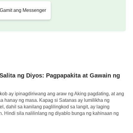
ang pagpapala kaysa rito. Maaaring sabihin na
 Gamit ang Messenger
agpapalang nakamit ni Abraham ay hindi ang
g tagumpay ng Diyos sa Kanyang pamamahala,
lipi ni Abraham. Ibig ipakahulugan ng mga ito
ay hindi pansamantala, ngunit patuloy na
iyos. Nang magsalita ang Diyos, nang
agpasya na Siya. Totoo ba ang proseso ng
ahan ng Diyos, na mula sa panahong iyon, ang
alita ng Diyos: Pagpapakita at Gawain ng
yang ibinayad, kung ano ang mayroon Siya at
kob ay ipinagdiriwang ang araw ng Aking pagdating, at ang
ng ang Kanyang buhay, ay ibibigay kay Abraham
sa hanay ng masa. Kapag si Satanas ay lumilikha ng
gpasyahan ng Diyos, na magmula sa grupong ito
 dahil sa kanilang paglilingkod sa langit, ay laging
. Hindi sila nalilinlang ng diyablo bunga ng kahinaan ng
mga gawa at papayagan ang taong makita ang
arihan.