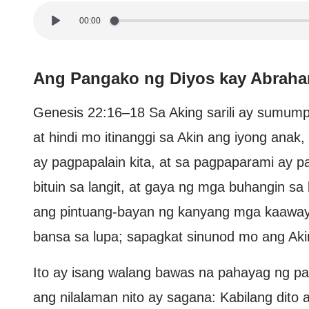
00:00
Ang Pangako ng Diyos kay Abrah
Genesis 22:16–18 Sa Aking sarili ay sumump
at hindi mo itinanggi sa Akin ang iyong ana
ay pagpapalain kita, at sa pagpaparami ay p
bituin sa langit, at gaya ng mga buhangin sa
ang pintuang-bayan ng kanyang mga kaaway; 
bansa sa lupa; sapagkat sinunod mo ang Akin
Ito ay isang walang bawas na pahayag ng p
ang nilalaman nito ay sagana: Kabilang dito 