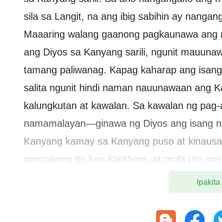
sila sa Langit, na ang ibig sabihin ay nanga
Maaaring walang gaanong pagkaunawa ang 
ang Diyos sa Kanyang sarili, ngunit mauunaw
tamang paliwanag. Kapag kaharap ang isang
salita ngunit hindi naman nauunawaan ang 
kalungkutan at kawalan. Sa kawalan ng pag-
namamalayan—ginawa ng Diyos ang isang nap
Kanyang kamay sa Kanyang puso at kinausap 
pangakong ito kay Abraham, at mula rito narin
ay sumumpa Ako.” Sa pamamagitan ng mga pa
Ipakita
iyong sarili. Kapag inilagay mo ang iyong ka
sarili, malinaw ba sa iyo ang iyong sinasabi