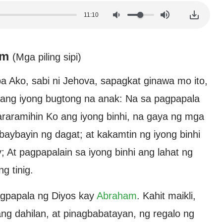
11:10
am
(Mga piling sipi)
a Ako, sabi ni Jehova, sapagkat ginawa mo ito,
k, ang iyong bugtong na anak: Na sa pagpapala
araramihin Ko ang iyong binhi, na gaya ng mga
 baybayin ng dagat; at kakamtin ng iyong binhi
At pagpapalain sa iyong binhi ang lahat ng
g tinig.
agpapala ng Diyos kay
Abraham
. Kahit maikli,
ang dahilan, at pinagbabatayan, ng regalo ng