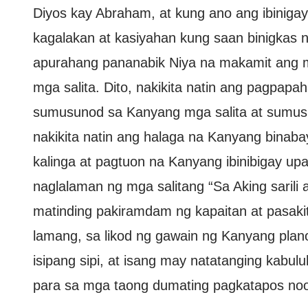
Diyos kay Abraham, at kung ano ang ibiniga
kagalakan at kasiyahan kung saan binigkas ng
apurahang pananabik Niya na makamit ang
mga salita. Dito, nakikita natin ang pagpapa
sumusunod sa Kanyang mga salita at sumu
nakikita natin ang halaga na Kanyang binab
kalinga at pagtuon na Kanyang ibinibigay upa
naglalaman ng mga salitang “Sa Aking sarili
matinding pakiramdam ng kapaitan at pasakit
lamang, sa likod ng gawain ng Kanyang pla
isipang sipi, at isang may natatanging kabu
para sa mga taong dumating pagkatapos no