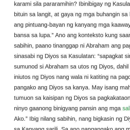
karami sila pararamihin? Ibinibigay ng Kasu
bituin sa langit, at gaya ng mga buhangin sa
ang pintuang-bayan ng kanyang mga kaaway; 
bansa sa lupa.” Ano ang konteksto kung saan
sabihin, paano tinanggap ni Abraham ang pag
sinasabi ng Diyos sa Kasulatan: “sapagkat si
sumunod si Abraham sa utos ng Diyos, dahil n
iniutos ng Diyos nang wala ni katiting na pa
pangako ang Diyos sa kanya. May isang ma
tumuon sa kaisipan ng Diyos sa pagkakataong
ninyo gaanong binigyang pansin ang mga
sal
Ako.” Ibig nilang sabihin, nang bigkasin ng 
sa Kanyang sarili. Sa ano nangangako ang