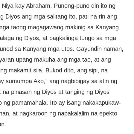
y Niya kay Abraham. Punong-puno din ito ng
 Diyos ang mga salitang ito, pati na rin ang
 mga taong magagawang makinig sa Kanyang
halaga ng Diyos, at pagkalinga tungo sa mga
sunod sa Kanyang mga utos. Gayundin naman,
ayaran upang makuha ang mga tao, at ang
ng makamit sila. Bukod dito, ang sipi, na
 ay sumumpa Ako,” ang nagbibigay sa atin ng
 na pinasan ng Diyos at tanging ng Diyos
no ng pamamahala. Ito ay isang nakakapukaw-
luhan, at nagkaroon ng napakalalim na epekto
on.