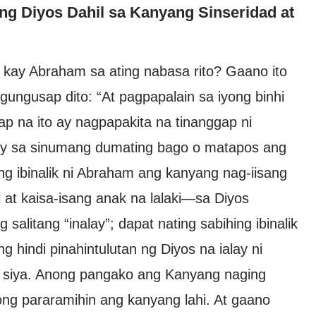
g Diyos Dahil sa Kanyang Sinseridad at
 kay Abraham sa ating nabasa rito? Gaano ito
ungusap dito: “At pagpapalain sa iyong binhi
p na ito ay nagpapakita na tinanggap ni
ay sa sinumang dumating bago o matapos ang
ng ibinalik ni Abraham ang kanyang nag-iisang
at kaisa-isang anak na lalaki—sa Diyos
 salitang “inalay”; dapat nating sabihing ibinalik
 hindi pinahintulutan ng Diyos na ialay ni
a siya. Anong pangako ang Kanyang naging
ng pararamihin ang kanyang lahi. At gaano