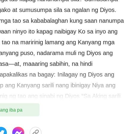
ngako at sumusumpa sila sa ngalan ng Diyos.
mga tao sa kababalaghan kung saan nanumpa
aan ninyo ito kapag naibigay Ko sa inyo ang
 tao na maririnig lamang ang Kanyang mga
Kanyang puso, nadarama muli ng Diyos ang
asa—at, maaaring sabihin, na hindi
akalikas na bagay: Inilagay ng Diyos ang
ang Kanyang sarili nang ibinigay Niya ang
ig ng tao ang sinabi ng Diyos “Sa Aking sarili
gkilos ng Diyos, maaari mong isipin ang
 ang iba pa
may sa iyong puso at nakipag-usap ka sa iyong
? Taos-puso ba ang iyong saloobin? Ikaw ba ay