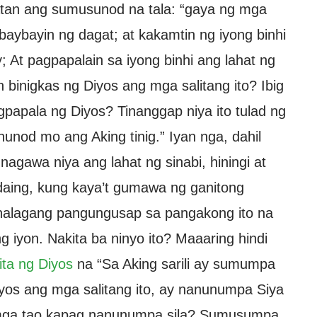
latan ang sumusunod na tala: “gaya ng mga
 baybayin ng dagat; at kakamtin ng iyong binhi
At pagpapalain sa iyong binhi ang lahat ng
 binigkas ng Diyos ang mga salitang ito? Ibig
papala ng Diyos? Tinanggap niya ito tulad ng
nunod mo ang Aking tinig.” Iyan nga, dahil
agawa niya ang lahat ng sinabi, hiningi at
gdaing, kung kaya’t gumawa ng ganitong
halagang pangungusap sa pangakong ito na
 iyon. Nakita ba ninyo ito? Maaaring hindi
ita ng Diyos
na “Sa Aking sarili ay sumumpa
Diyos ang mga salitang ito, ay nanunumpa Siya
 mga tao kapag nanunumpa sila? Sumusumpa