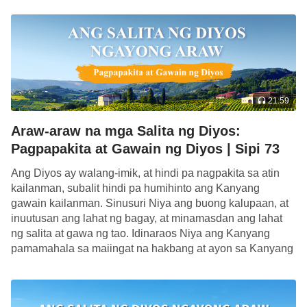
21:59
Araw-araw na mga Salita ng Diyos:
Pagpapakita at Gawain ng Diyos | Sipi 73
Ang Diyos ay walang-imik, at hindi pa nagpakita sa atin
kailanman, subalit hindi pa humihinto ang Kanyang
gawain kailanman. Sinusuri Niya ang buong kalupaan, at
inuutusan ang lahat ng bagay, at minamasdan ang lahat
ng salita at gawa ng tao. Idinaraos Niya ang Kanyang
pamamahala sa maiingat na hakbang at ayon sa Kanyang
plano, tahimik […]