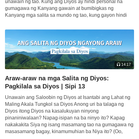
unawain ng tao. Kung ang Diyos ay hindi personal na
gumagawa ng Kanyang gawain at bumibigkas ng
Kanyang mga salita sa mundo ng tao, kung gayon hindi
kailanman mauunawaan ng tao ang kalooban ng […]
14:17
Araw-araw na mga Salita ng Diyos:
Pagkilala sa Diyos | Sipi 13
Unawain ang Saloobin ng Diyos at Isantabi ang Lahat ng
Maling Akala Tungkol sa Diyos Anong uri ba talaga ng
Diyos itong Diyos na kasalukuyan ninyong
pinaniniwalaan? Napag-isipan na ba ninyo ito? Kapag
nakakakita Siya ng isang masamang tao na gumagawa ng
masasamang bagay, kinamumuhian ba Niya ito? (Oo,
kinamumuhian Niya.) Ano ang Kanyang saloobin […]