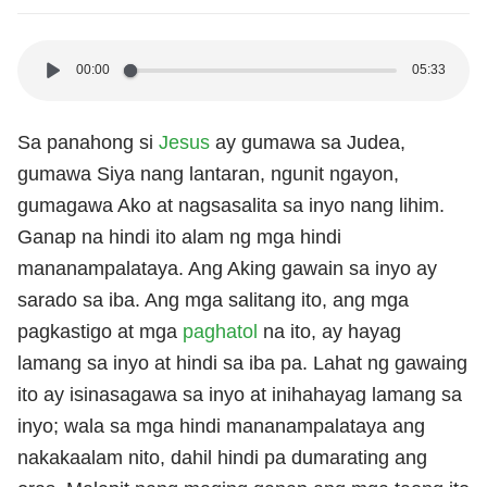
00:00
05:33
Sa panahong si
Jesus
ay gumawa sa Judea,
gumawa Siya nang lantaran, ngunit ngayon,
gumagawa Ako at nagsasalita sa inyo nang lihim.
Ganap na hindi ito alam ng mga hindi
mananampalataya. Ang Aking gawain sa inyo ay
sarado sa iba. Ang mga salitang ito, ang mga
pagkastigo at mga
paghatol
na ito, ay hayag
lamang sa inyo at hindi sa iba pa. Lahat ng gawaing
ito ay isinasagawa sa inyo at inihahayag lamang sa
inyo; wala sa mga hindi mananampalataya ang
nakakaalam nito, dahil hindi pa dumarating ang