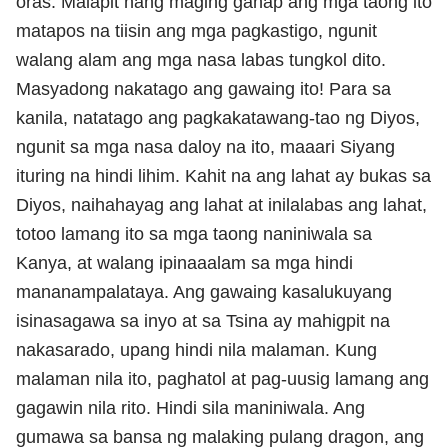
oras. Malapit nang maging ganap ang mga taong ito
matapos na tiisin ang mga pagkastigo, ngunit
walang alam ang mga nasa labas tungkol dito.
Masyadong nakatago ang gawaing ito! Para sa
kanila, natatago ang pagkakatawang-tao ng Diyos,
ngunit sa mga nasa daloy na ito, maaari Siyang
ituring na hindi lihim. Kahit na ang lahat ay bukas sa
Diyos, naihahayag ang lahat at inilalabas ang lahat,
totoo lamang ito sa mga taong naniniwala sa
Kanya, at walang ipinaaalam sa mga hindi
mananampalataya. Ang gawaing kasalukuyang
isinasagawa sa inyo at sa Tsina ay mahigpit na
nakasarado, upang hindi nila malaman. Kung
malaman nila ito, paghatol at pag-uusig lamang ang
gagawin nila rito. Hindi sila maniniwala. Ang
gumawa sa bansa ng malaking pulang dragon, ang