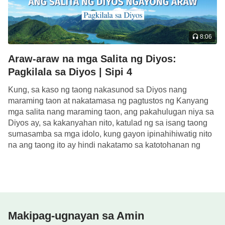
8:06
Araw-araw na mga Salita ng Diyos:
Pagkilala sa Diyos | Sipi 4
Kung, sa kaso ng taong nakasunod sa Diyos nang
maraming taon at nakatamasa ng pagtustos ng Kanyang
mga salita nang maraming taon, ang pakahulugan niya sa
Diyos ay, sa kakanyahan nito, katulad ng sa isang taong
sumasamba sa mga idolo, kung gayon ipinahihiwatig nito
na ang taong ito ay hindi nakatamo sa katotohanan ng
mga […]
Makipag-ugnayan sa Amin