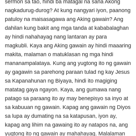
sermon sa tao, hindi ba matagal na sana Akong
nagkadurug-durog? At kung nangyari iyon, paanong
patuloy na maisasagawa ang Aking gawain? Ang
dahilan kung bakit ang mga tanda at kababalaghan
ay hindi nahahayag nang lantaran ay para
magkubli. Kaya ang Aking gawain ay hindi maaaring
makita, malaman o matuklasan ng mga hindi
mananampalataya. Kung ang yugtong ito ng gawain
ay gagawin sa parehong paraan tulad ng kay Jesus
sa Kapanahunan ng Biyaya, hindi ito magiging
matatag gaya ngayon. Kaya, ang gumawa nang
patago sa paraang ito ay may benepisyo sa inyo at
sa kabuuan ng gawain. Kapag ang gawain ng Diyos
sa lupa ay dumating na sa katapusan, iyon ay,
kapag ang lihim na gawaing ito ay natapos na, ang
yugtong ito ng gawain ay mahahayag. Malalaman