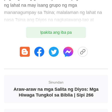
ng lahat na may isang grupo ng mga
mananagumpay sa Tsina; malalaman ng lahat na
nasa Tsina ang Diyos na nagkatawang-tao at
dumating na sa pagtatapos ang Kanyang gawain.
Ipakita ang iba pa
Doon lamang magliliwanag sa tao: Bakit hindi pa
nagpapakita ang Tsina ng paghina o pagbagsak?
Lumalabas na ang Diyos ay personal na
nagsasagawa ng Kanyang gawain sa Tsina at
ginawang perpekto ang isang grupo ng mga tao
bilang mga mananagumpay.
—Ang Salita, Vol. I. Ang Pagpapakita at Gawain ng Diyos.
Sinundan
Ang Hiwaga ng Pagkakatawang-tao 2
Araw-araw na mga Salita ng Diyos: Mga
Hiwaga Tungkol sa Biblia | Sipi 266