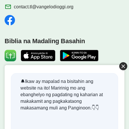
contact.tl@vangelodioggi.org
Biblia na Madaling Basahin
Dumating na ang Kaharian ng Diyos!
🔔Ikaw ay mapalad na bisitahin ang
website na ito! Maririnig mo ang
Ang kaharian ng Diyos ay dumating na sa mundo! Gusto
ebanghelyo ng pagdating ng kaharian at
mo bang makapasok dito?
makakamit ang pagkakataong
makasamang muli ang Panginoon.👇👇
Kontakin Kami Gamit ang Messenger