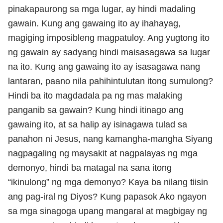
pinakapaurong sa mga lugar, ay hindi madaling
gawain. Kung ang gawaing ito ay ihahayag,
magiging imposibleng magpatuloy. Ang yugtong ito
ng gawain ay sadyang hindi maisasagawa sa lugar
na ito. Kung ang gawaing ito ay isasagawa nang
lantaran, paano nila pahihintulutan itong sumulong?
Hindi ba ito magdadala pa ng mas malaking
panganib sa gawain? Kung hindi itinago ang
gawaing ito, at sa halip ay isinagawa tulad sa
panahon ni Jesus, nang kamangha-mangha Siyang
nagpagaling ng maysakit at nagpalayas ng mga
demonyo, hindi ba matagal na sana itong
“ikinulong” ng mga demonyo? Kaya ba nilang tiisin
ang pag-iral ng Diyos? Kung papasok Ako ngayon
sa mga sinagoga upang mangaral at magbigay ng