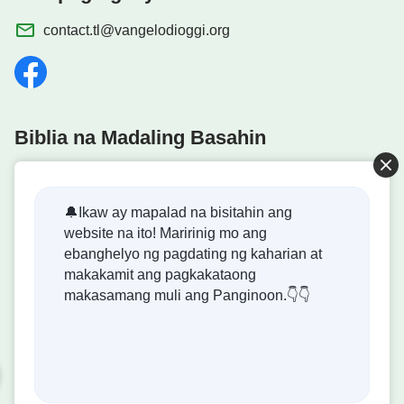
magiging isang lalaki na tulad ni Adan na
pinásámâ? Si Jesus ang katawang-tao na isinuot ng
contact.tl@vangelodioggi.org
pinakabanal na Espiritu ng Diyos. Paano mo
nagagawang sabihin na Siya ay isang Diyos na
nagtataglay ng pagkalalaki ni Adan? Sa ganyang
sitwasyon, hindi ba magiging mali ang lahat ng
Biblia na Madaling Basahin
gawain ng Diyos? Magagawa ba ni Jehova na
isama sa loob ni Jesus ang pagkalalaki ni Adan na
nalinlang? Hindi ba ang pagkakatawang-tao sa
🔔Ikaw ay mapalad na bisitahin ang
website na ito! Maririnig mo ang
kasalukuyan ay isa pang pagkakataon ng gawain
Dumating na ang Kaharian ng Diyos!
ebanghelyo ng pagdating ng kaharian at
ng Diyos na nagkatawang-tao na naiiba sa kasarian
makakamit ang pagkakataong
mula kay Jesus nguni’t katulad Niya sa kalikasan?
Ang kaharian ng Diyos ay dumating na sa mundo! Gusto
makasamang muli ang Panginoon.👇👇
mo bang makapasok dito?
Nangangahas ka pa rin bang sabihin na hindi
maaaring maging babae ang Diyos na
Kontakin Kami Gamit ang Messenger
nagkatawang-tao, dahil babae ang unang nalinlang
ng ahas? Nangangahas ka pa rin bang sabihin na,