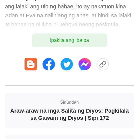
ang lalaki ang ulo ng babae, ito ay nakatuon kina
Adan at Eva na nalinlang ng ahas, at hindi sa lalaki
at babae na nilikha ni Jehova noong pasimula.
Sabihin pa, dapat na sundin at mahalin ng isang
Ipakita ang iba pa
babae ang kanyang asawa, tulad ng kailangang
matutunan ng asawang lalaki na pakainin at
suportahan ang kanyang pamilya. Mga batas at
utos ito na itinatag ni Jehova na kailangang sundin
ng sangkatauhan sa kanilang pamumuhay sa lupa.
Sinabi ni Jehova sa babae, “at sa iyong asawa ay
magnanais ang iyong kalooban, at siya’y
Sinundan
mamumuno sa iyo.” Sinabi Niya lamang iyon upang
Araw-araw na mga Salita ng Diyos: Pagkilala
ang sangkatauhan (na, parehong lalaki at babae) ay
sa Gawain ng Diyos | Sipi 172
mamuhay nang normal na mga buhay sa ilalim ng
pamamahala ni Jehova, at tanging upang ang mga