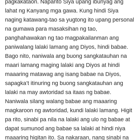
pagkakataon. Naparito Siya upang ibunyag ang
lahat ng Kanyang mga gawa. Kung hindi Siya
naging katawang-tao sa yugtong ito upang personal
na gumawa para masaksihan ng tao,
panghahawakan ng tao magpakailanman ang
paniwalang lalaki lamang ang Diyos, hindi babae.
Bago nito, naniwala ang buong sangkatauhan na
maari lamang maging lalaki ang Diyos at hindi
maaaring matawag ang isang babae na Diyos,
sapagka’t itinuring ng buong sangkatauhan ang
lalaki na may awtoridad sa itaas ng babae.
Naniwala silang walang babae ang maaaring
magkaroon ng awtoridad, kundi lalaki lamang. Higit
pa rito, sinabi pa nila na lalaki ang ulo ng babae at
dapat sumunod ang babae sa lalaki at hindi niya
maaaring higitan ito. Sa nakaraan, nang sinabi na