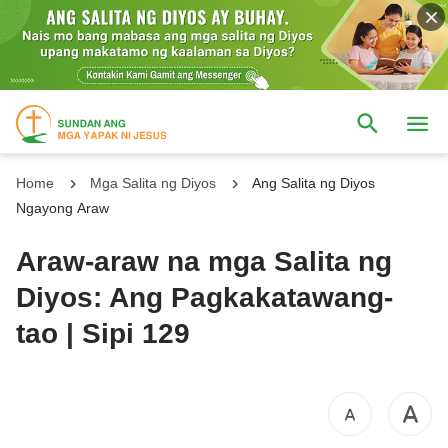
Home
Mga Salita ng Diyos
Ang Salita ng Diyos
Ngayong Araw
Araw-araw na mga Salita ng
Diyos: Ang Pagkakatawang-
tao | Sipi 129