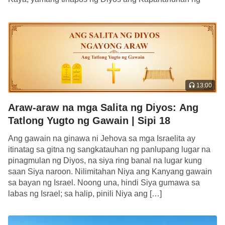
Kautusan at sinimulan ang Kapanahunan ng Biyaya, […]
13:00
Araw-araw na mga Salita ng Diyos: Ang
Tatlong Yugto ng Gawain | Sipi 18
Ang gawain na ginawa ni Jehova sa mga Israelita ay
itinatag sa gitna ng sangkatauhan ng panlupang lugar na
pinagmulan ng Diyos, na siya ring banal na lugar kung
saan Siya naroon. Nilimitahan Niya ang Kanyang gawain
sa bayan ng Israel. Noong una, hindi Siya gumawa sa
labas ng Israel; sa halip, pinili Niya ang […]