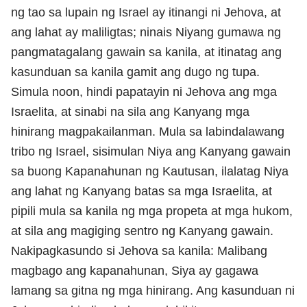
ng tao sa lupain ng Israel ay itinangi ni Jehova, at
ang lahat ay maliligtas; ninais Niyang gumawa ng
pangmatagalang gawain sa kanila, at itinatag ang
kasunduan sa kanila gamit ang dugo ng tupa.
Simula noon, hindi papatayin ni Jehova ang mga
Israelita, at sinabi na sila ang Kanyang mga
hinirang magpakailanman. Mula sa labindalawang
tribo ng Israel, sisimulan Niya ang Kanyang gawain
sa buong Kapanahunan ng Kautusan, ilalatag Niya
ang lahat ng Kanyang batas sa mga Israelita, at
pipili mula sa kanila ng mga propeta at mga hukom,
at sila ang magiging sentro ng Kanyang gawain.
Nakipagkasundo si Jehova sa kanila: Malibang
magbago ang kapanahunan, Siya ay gagawa
lamang sa gitna ng mga hinirang. Ang kasunduan ni