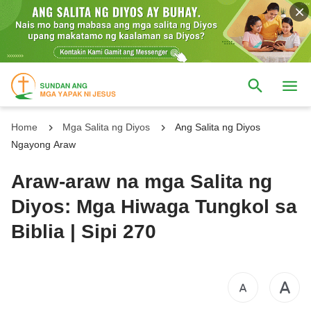
Home
Mga Salita ng Diyos
Ang Salita ng Diyos
Ngayong Araw
Araw-araw na mga Salita ng
Diyos: Mga Hiwaga Tungkol sa
Biblia | Sipi 270