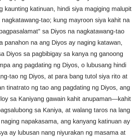
 kaunting katinuan, hindi siya magiging malupit
 nagkatawang-tao; kung mayroon siya kahit na
apagpasalamat” sa Diyos na nagkatawang-tao
sa panahon na ang Diyos ay naging katawan,
sa Diyos sa pagbibigay sa kanya ng ganoong
mpa ang pagdating ng Diyos, o lubusang hindi
tao ng Diyos, at para bang tutol siya rito at
n tinatrato ng tao ang pagdating ng Diyos, ang
tuloy sa Kaniyang gawain kahit anupaman—kahit
 pagsalubong sa Kaniya, at walang taros na lang
ay naging napakasama, ang kanyang katinuan ay
sya ay lubusan nang niyurakan ng masama at