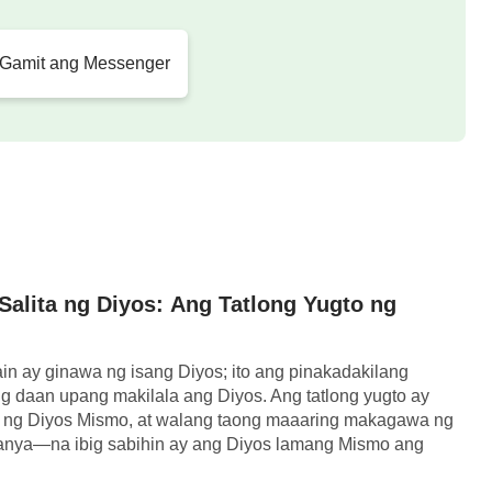
ayayamutan ang inyong kasuklam-suklam na pag-
 pagkatao at konsensya ay hindi kailanman
 Gamit ang Messenger
 Ko kailanman ililigtas ang gayong walang puso
ing ng Aking araw, ibubuhos Kong parang ulan
 walang hanggan sa mga anak ng pagsuway na
t, ipapataw Ko ang Aking walang hanggang
y pumukol ng pagtuligsa sa Akin at pinabayaan
magitan ng mga apoy ng Aking galit ang mga
alita ng Diyos: Ang Tatlong Yugto ng
Kong kumain at nakipamuhay kasama Ko
in ay ginawa ng isang Diyos; ito ang pinakadakilang
 pinagtaksilan Ako. Isasailalim Ko sa Aking
ing daan upang makilala ang Diyos. Ang tatlong yugto ay
galit, ibubuhos kong parang ulan ang kabuuan
ng Diyos Mismo, at walang taong maaaring makagawa ng
anya—na ibig sabihin ay ang Diyos lamang Mismo ang
gnais gumawa kasama Ko subalit hindi sumamba
…]