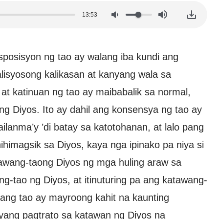
13:53
osisyon ng tao ay walang iba kundi ang
isyosong kalikasan at kanyang wala sa
t katinuan ng tao ay maibabalik sa normal,
g Diyos. Ito ay dahil ang konsensya ng tao ay
lanma’y ’di batay sa katotohanan, at lalo pang
himagsik sa Diyos, kaya nga ipinako pa niya si
tawang-taong Diyos ng mga huling araw sa
-tao ng Diyos, at itinuturing pa ang katawang-
ang tao ay mayroong kahit na kaunting
nyang pagtrato sa katawan ng Diyos na