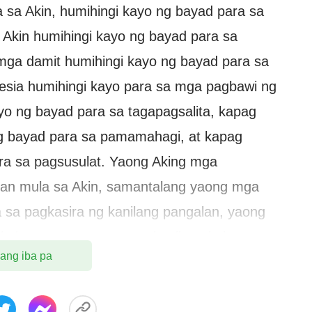
 sa Akin, humihingi kayo ng bayad para sa
Akin humihingi kayo ng bayad para sa
mga damit humihingi kayo ng bayad para sa
lesia humihingi kayo para sa mga pagbawi ng
yo ng bayad para sa tagapagsalita, kapag
ng bayad para sa pamamahagi, at kapag
ra sa pagsusulat. Yaong Aking mga
aran mula sa Akin, samantalang yaong mga
a sa pagkasira ng kanilang pangalan, yaong
o kabayaran para sa nawala nilang kabataan,
 ang iba pa
ngi ng bayad para sa tagakatay, yaong mga
a sa pagpiprito, at yaong nagsisigawa ng sopas