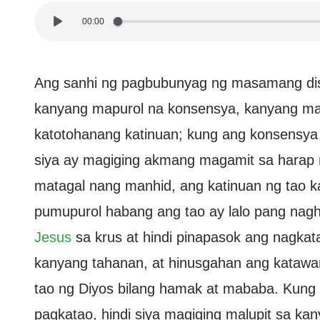
00:00
Ang sanhi ng pagbubunyag ng masamang disp
kanyang mapurol na konsensya, kanyang mal
katotohanang katinuan; kung ang konsensya a
siya ay magiging akmang magamit sa harap n
matagal nang manhid, ang katinuan ng tao kai
pumupurol habang ang tao ay lalo pang naghi
Jesus
sa krus at hindi pinapasok ang nagka
kanyang tahanan, at hinusgahan ang katawang
tao ng Diyos bilang hamak at mababa. Kung 
pagkatao, hindi siya magiging malupit sa ka