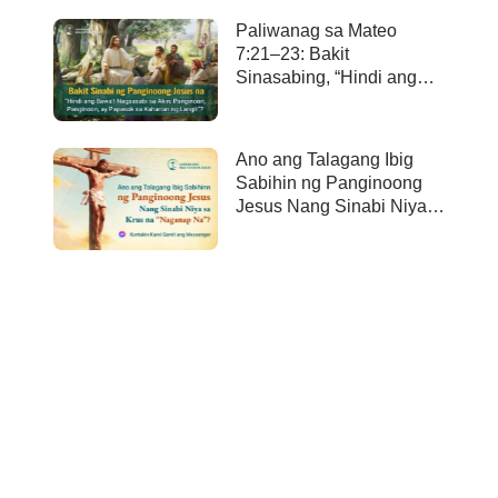
Paliwanag sa Mateo
7:21–23: Bakit
Sinasabing, “Hindi ang
bawa’t nagsasabi sa Akin,
Panginoon, Panginoon,
ay papasok sa kaharian
Ano ang Talagang Ibig
ng langit”?
Sabihin ng Panginoong
Jesus Nang Sinabi Niya
sa Krus na “Naganap
Na”?