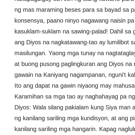
ng mas maraming beses para sa bayad sa pa
konsensya, paano ninyo nagawang naisin p
kasuklam-suklam na sawing-palad! Dahil sa 
ang Diyos na nagkatawang-tao ay lumilibot 
masilungan. Yaong mga tunay na nagtatagla
at buong pusong paglingkuran ang Diyos na 
gawain na Kaniyang nagampanan, nguni’t k
Ito ang dapat na gawin niyaong may mahusay 
Karamihan sa mga tao ay naghahayag pa ng 
Diyos: Wala silang pakialam kung Siya man ay 
ng kanilang sariling mga kundisyon, at ang 
kanilang sariling mga hangarin. Kapag naglu