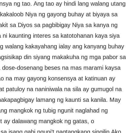
ensya ng tao. Ang tao ay hindi lang walang utang
kakaloob Niya ng gayong buhay at biyaya sa
akit sa Diyos sa pagbibigay Niya sa kanya ng
 ni kaunting interes sa katotohanan kaya siya
lang walang kakayahang ialay ang kanyang buhay
agsisikap din siyang makakuha ng mga pabor sa
a dose-dosenang beses na mas marami kaysa
ao na may gayong konsensya at katinuan ay
, at patuloy na naniniwala na sila ay gumugol na
nakapagbigay lamang ng kaunti sa kanila. May
ang mangkok ng tubig ngunit naglahad ng
lit ay dalawang mangkok ng gatas, o
a isang gabi nguni’t nagtangkang singilin Ako