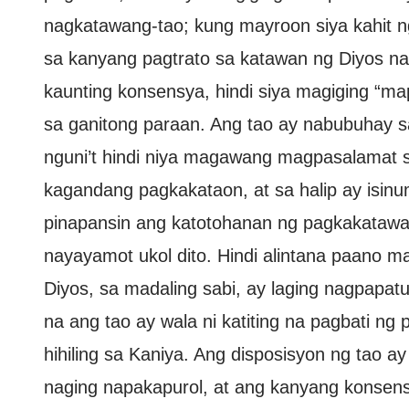
nagkatawang-tao; kung mayroon siya kahit ng
sa kanyang pagtrato sa katawan ng Diyos na
kaunting konsensya, hindi siya magiging “m
sa ganitong paraan. Ang tao ay nabubuhay 
nguni’t hindi niya magawang magpasalamat 
kagandang pagkakataon, at sa halip ay isinu
pinapansin ang katotohanan ng pagkakatawang-
nayayamot ukol dito. Hindi alintana paano ma
Diyos, sa madaling sabi, ay laging nagpapa
na ang tao ay wala ni katiting na pagbati ng
hihiling sa Kaniya. Ang disposisyon ng tao 
naging napakapurol, at ang kanyang konsen