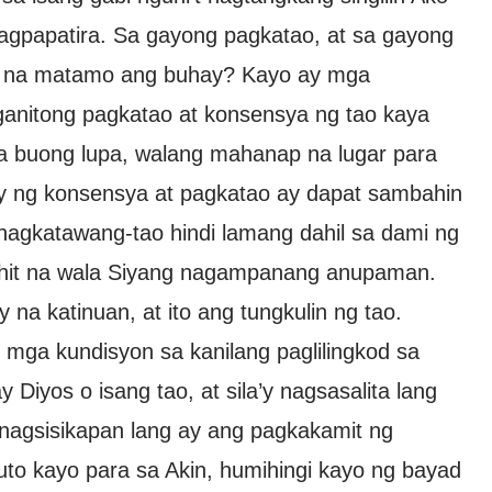
gpapatira. Sa gayong pagkatao, at sa gayong
a na matamo ang buhay? Kayo ay mga
ganitong pagkatao at konsensya ng tao kaya
sa buong lupa, walang mahanap na lugar para
y ng konsensya at pagkatao ay dapat sambahin
nagkatawang-tao hindi lamang dahil sa dami ng
ahit na wala Siyang nagampanang anupaman.
na katinuan, at ito ang tungkulin ng tao.
mga kundisyon sa kanilang paglilingkod sa
Diyos o isang tao, at sila’y nagsasalita lang
pinagsisikapan lang ay ang pagkakamit ng
luto kayo para sa Akin, humihingi kayo ng bayad