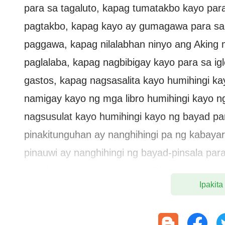
para sa tagaluto, kapag tumatakbo kayo para
pagtakbo, kapag kayo ay gumagawa para sa 
paggawa, kapag nilalabhan ninyo ang Aking 
paglalaba, kapag nagbibigay kayo para sa ig
gastos, kapag nagsasalita kayo humihingi ka
namigay kayo ng mga libro humihingi kayo 
nagsusulat kayo humihingi kayo ng bayad pa
pinakitunguhan ay nanghihingi pa ng kabay
pinauwi ay nanghihingi ng bayad-pinsala par
mga hindi pa kasal ay nanghihingi ng dote, 
Ipakita
yaong mga nagsikatay ng manok ay nanghihi
nangagsisiprito ay nanghihingi ng bayad par