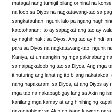
matagal nang tumigil bilang orihinal na kons
na loob sa Diyos na nagkatawang-tao sa pag
sangkatauhan, ngunit lalo pa ngang naghihin
katotohanan; ito ay sapagkat ang tao ay wala
ay naghihinakit sa Diyos. Ang tao ay hindi 
para sa Diyos na nagkatawang-tao, ngunit n
Kaniya, at umaangkin ng mga pakinabang n
sa naipagkaloob ng tao sa Diyos. Ang mga t
itinuturing ang lahat ng ito bilang nakatakda
nang napakarami sa Diyos, at ang Diyos ay 
mga tao na nakapagbigay lang sa Akin ng is
kanilang mga kamay at ang hinihinging kapa
nakapagbigay sa Akin ng isang kuwarto para s