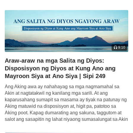
[…]
9:10
Araw-araw na mga Salita ng Diyos:
Disposisyon ng Diyos at Kung Ano ang
Mayroon Siya at Ano Siya | Sipi 249
Ang Aking awa ay nahahayag sa mga nagmamahal sa
Akin at nagtatakwil ng kanilang mga sarili. At ang
kaparusahang sumapit sa masama ay tiyak na patunay ng
Aking matuwid na disposisyon at, higit pa, patotoo sa
Aking poot. Kapag dumarating ang sakuna, taggutom at
salot ang sasapitin ng lahat niyaong sumasalungat sa Akin
at sila […]