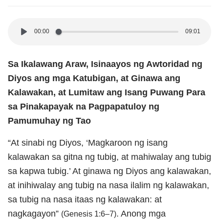
00:00
09:01
Sa Ikalawang Araw, Isinaayos ng Awtoridad ng
Diyos ang mga Katubigan, at Ginawa ang
Kalawakan, at Lumitaw ang Isang Puwang Para
sa Pinakapayak na Pagpapatuloy ng
Pamumuhay ng Tao
“At sinabi ng Diyos, ‘Magkaroon ng isang
kalawakan sa gitna ng tubig, at mahiwalay ang tubig
sa kapwa tubig.’ At ginawa ng Diyos ang kalawakan,
at inihiwalay ang tubig na nasa ilalim ng kalawakan,
sa tubig na nasa itaas ng kalawakan: at
nagkagayon”
. Anong mga
(Genesis 1:6–7)