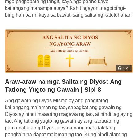
katulad ng anumang nilikha, kundi ito rin ay dahil
mga pagpapala ng langit, kaya nga paano kayo
kailangang manampalataya? Kahit ngayon, nagbibingi-
ang Kanyang awtoridad at kapangyarihan ay
bingihan pa rin kayo sa bawat isang salita ng katotohanan.
pambihira, walang limitasyon, kataas-taasan sa
Hindi ninyo alam kung ano ang Diyos, hindi ninyo […]
lahat, at tumatayo sa ibabaw ng lahat, at bukod dito,
dahil ang Kanyang awtoridad at kung ano ang
mayroon at kung ano Siya ay makakalikha ng
buhay, makakagawa ng mga himala, at
makakalikha ng lahat ng kagila-gilalas at
8:21
pambihirang minuto at segundo. Kasabay nito, kaya
Araw-araw na mga Salita ng Diyos: Ang
Niyang pamahalaan ang buhay na Kanyang
Tatlong Yugto ng Gawain | Sipi 8
nililikha, at hinahawakan ang kataas-taasang
kapangyarihan sa mga himala at sa bawat minuto at
Ang gawain ng Diyos Mismo ay ang pangitaing
kailangang malaman ng tao, sapagkat ang gawain ng
segundo na Kanyang nililikha.
Diyos ay hindi maaaring magawa ng tao, at hindi taglay ng
—Ang Salita, Vol. II. Ukol sa Pagkakilala sa Diyos. Ang
tao. Ang tatlong yugto ng gawain ay ang kabuuan ng
Diyos Mismo, ang Natatangi I
pamamahala ng Diyos, at wala nang mas dakilang
pangitain na dapat malaman ng tao. Kung hindi alam ng