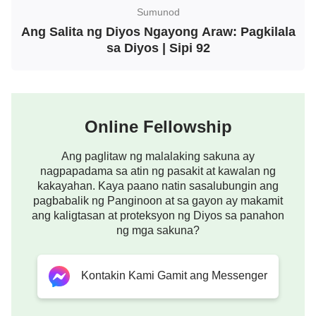
Sumunod
bagong araw …
Ang Salita ng Diyos Ngayong Araw: Pagkilala
sa Diyos | Sipi 92
May kalawakan na ba sa gitna ng mga katubigan
bago binigkas ng Diyos ang Kanyang mga salita?
Siyempre wala! At paano naman noong matapos
sabihin ng Diyos na “Magkaroon ng isang
Online Fellowship
kalawakan sa gitna ng tubig”? Lumitaw ang mga
bagay na nilayon ng Diyos; nagkaroon ng
Ang paglitaw ng malalaking sakuna ay
nagpapadama sa atin ng pasakit at kawalan ng
kalawakan sa gitna ng mga katubigan, at
kakayahan. Kaya paano natin sasalubungin ang
naghiwalay ang mga katubigan dahil sinabi ng
pagbabalik ng Panginoon at sa gayon ay makamit
Diyos na “Mahiwalay ang tubig sa kapwa tubig.” Sa
ang kaligtasan at proteksyon ng Diyos sa panahon
ng mga sakuna?
paraang ito, kasunod ng mga salita ng Diyos,
dalawang bagong bagay, dalawang bagong silang
na bagay ang lumitaw sa kalagitnaan ng lahat ng
Kontakin Kami Gamit ang Messenger
bagay bilang resulta ng awtoridad at kapangyarihan