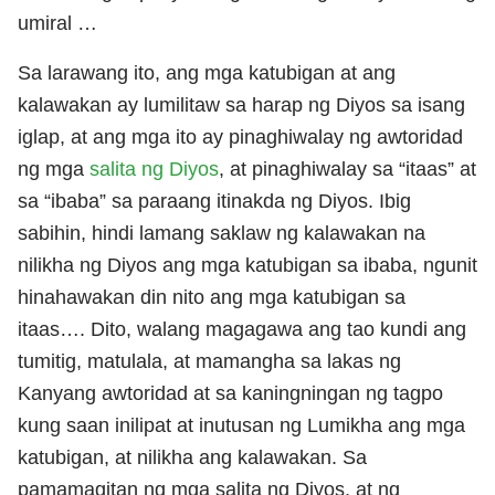
umiral …
Sa larawang ito, ang mga katubigan at ang
kalawakan ay lumilitaw sa harap ng Diyos sa isang
iglap, at ang mga ito ay pinaghiwalay ng awtoridad
ng mga
salita ng Diyos
, at pinaghiwalay sa “itaas” at
sa “ibaba” sa paraang itinakda ng Diyos. Ibig
sabihin, hindi lamang saklaw ng kalawakan na
nilikha ng Diyos ang mga katubigan sa ibaba, ngunit
hinahawakan din nito ang mga katubigan sa
itaas…. Dito, walang magagawa ang tao kundi ang
tumitig, matulala, at mamangha sa lakas ng
Kanyang awtoridad at sa kaningningan ng tagpo
kung saan inilipat at inutusan ng Lumikha ang mga
katubigan, at nilikha ang kalawakan. Sa
pamamagitan ng mga salita ng Diyos, at ng