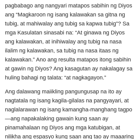
pagbabago ang nangyari matapos sabihin ng Diyos
ang “Magkaroon ng isang kalawakan sa gitna ng
tubig, at mahiwalay ang tubig sa kapwa tubig”? Sa
mga Kasulatan sinasabi na: “At ginawa ng Diyos
ang kalawakan, at inihiwalay ang tubig na nasa
ilalim ng kalawakan, sa tubig na nasa itaas ng
kalawakan.” Ano ang resulta matapos itong sabihin
at gawin ng Diyos? Ang kasagutan ay nakalagay sa
huling bahagi ng talata: “at nagkagayon.”
Ang dalawang maiikling pangungusap na ito ay
nagtatala ng isang kagila-gilalas na pangyayari, at
naglalarawan ng isang kamangha-manghang tagpo
—ang napakalaking gawain kung saan ay
pinamahalaan ng Diyos ang mga katubigan, at
nilikha ang espasyo kung saan ang tao ay maaaring