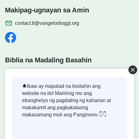
Makipag-ugnayan sa Amin
contact.tl@vangelodioggi.org
Biblia na Madaling Basahin
🔔Ikaw ay mapalad na bisitahin ang
website na ito! Maririnig mo ang
Dumating na ang Kaharian ng Diyos!
ebanghelyo ng pagdating ng kaharian at
makakamit ang pagkakataong
Ang kaharian ng Diyos ay dumating na sa mundo! Gusto
makasamang muli ang Panginoon.👇👇
mo bang makapasok dito?
Kontakin Kami Gamit ang Messenger