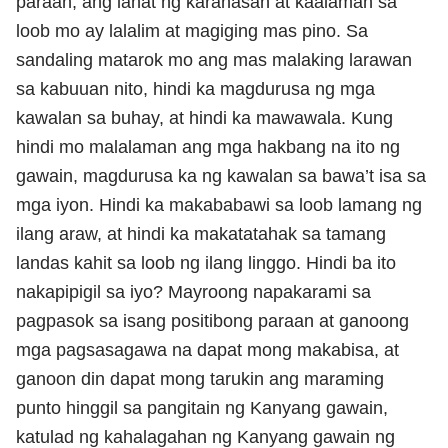
paraan, ang lahat ng karanasan at kaalaman sa
loob mo ay lalalim at magiging mas pino. Sa
sandaling matarok mo ang mas malaking larawan
sa kabuuan nito, hindi ka magdurusa ng mga
kawalan sa buhay, at hindi ka mawawala. Kung
hindi mo malalaman ang mga hakbang na ito ng
gawain, magdurusa ka ng kawalan sa bawa’t isa sa
mga iyon. Hindi ka makababawi sa loob lamang ng
ilang araw, at hindi ka makatatahak sa tamang
landas kahit sa loob ng ilang linggo. Hindi ba ito
nakapipigil sa iyo? Mayroong napakarami sa
pagpasok sa isang positibong paraan at ganoong
mga pagsasagawa na dapat mong makabisa, at
ganoon din dapat mong tarukin ang maraming
punto hinggil sa pangitain ng Kanyang gawain,
katulad ng kahalagahan ng Kanyang gawain ng