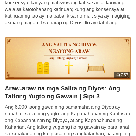
konsensya, kanyang malisyosong kalikasan at kanyang
wala sa katotohanang katinuan; kung ang konsensya at
katinuan ng tao ay maibabalik sa normal, siya ay magiging
akmang magamit sa harap ng Diyos. Ito ay dahil ang
konsensya ng tao ay […]
7:57
Araw-araw na mga Salita ng Diyos: Ang
Tatlong Yugto ng Gawain | Sipi 2
Ang 6,000 taong gawain ng pamamahala ng Diyos ay
nahahati sa tatlong yugto: ang Kapanahunan ng Kautusan,
ang Kapanahunan ng Biyaya, at ang Kapanahunan ng
Kaharian. Ang tatlong yugtong ito ng gawain ay para lahat
sa kapakanan ng kaligtasan ng sangkatauhan, na ang ibig