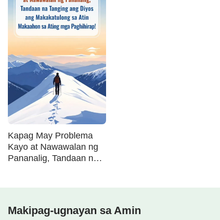
nagdulot sa inyo ng
matinding pasakit. Nais
ba ninyong makatakas
sa isang buhay ng
pagdurusa?
Kapag May Problema
Kayo at Nawawalan ng
Pananalig, Tandaan na
Tanging ang Diyos ang
Makakatulong sa Atin
Makaahon sa Ating mga
Paghihirap!
Makipag-ugnayan sa Amin