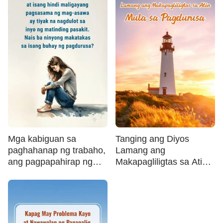
Mga kabiguan sa
Tanging ang Diyos
paghahanap ng trabaho,
Lamang ang
ang pagpapahirap ng
Makapagliligtas sa Atin
karamdaman, pinansyal
Mula sa Pagdurusa
na kahirapan, at isang
hindi maligayang
pagsasama ng mag-
asawa ay tiyak na