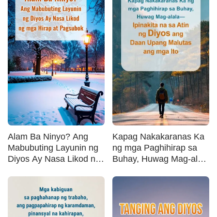
Alam Ba Ninyo? Ang
Kapag Nakakaranas Ka
Mabubuting Layunin ng
ng mga Paghihirap sa
Diyos Ay Nasa Likod ng
Buhay, Huwag Mag-alala
mga Hirap at Pagsubok
—Ipinakita na sa Atin ng
Diyos ang Daan Upang
Malutas ang mga Ito