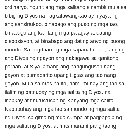
ordinaryo, ngunit ang mga salitang sinambit mula sa
bibig ng Diyos na nagkatawang-tao ay niyayanig
ang sansinukob, binabago ang puso ng mga tao,
binabago ang kanilang mga palagay at dating
disposisyon, at binabago ang dating anyo ng buong
mundo. Sa pagdaan ng mga kapanahunan, tanging
ang Diyos ng ngayon ang nakagawa sa ganitong
paraan, at Siya lamang ang nangungusap nang
gayon at pumaparito upang iligtas ang tao nang
gayon. Mula sa oras na ito, namumuhay ang tao sa
ilalim ng patnubay ng mga salita ng Diyos, na
inaakay at tinutustusan ng Kanyang mga salita.
Nabubuhay ang mga tao sa mundo ng mga salita
ng Diyos, sa gitna ng mga sumpa at pagpapala ng
mga salita ng Diyos, at mas marami pang taong