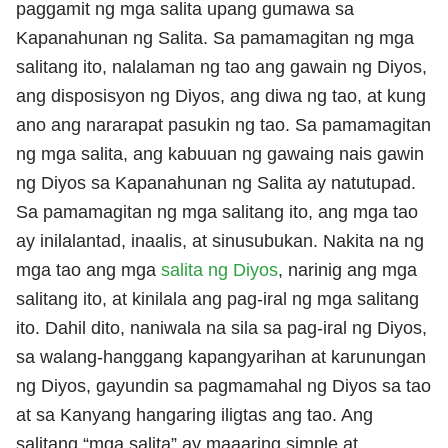
paggamit ng mga salita upang gumawa sa
Kapanahunan ng Salita. Sa pamamagitan ng mga
salitang ito, nalalaman ng tao ang gawain ng Diyos,
ang disposisyon ng Diyos, ang diwa ng tao, at kung
ano ang nararapat pasukin ng tao. Sa pamamagitan
ng mga salita, ang kabuuan ng gawaing nais gawin
ng Diyos sa Kapanahunan ng Salita ay natutupad.
Sa pamamagitan ng mga salitang ito, ang mga tao
ay inilalantad, inaalis, at sinusubukan. Nakita na ng
mga tao ang mga
salita ng Diyos
, narinig ang mga
salitang ito, at kinilala ang pag-iral ng mga salitang
ito. Dahil dito, naniwala na sila sa pag-iral ng Diyos,
sa walang-hanggang kapangyarihan at karunungan
ng Diyos, gayundin sa pagmamahal ng Diyos sa tao
at sa Kanyang hangaring iligtas ang tao. Ang
salitang “mga salita” ay maaaring simple at