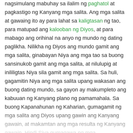
nagsimulang mabuhay sa ilalim ng
paghatol
at
pagkastigo ng Kanyang mga salita. Ang mga salita
at gawaing ito ay para lahat sa
kaligtasan
ng tao,
para matupad ang
kalooban ng Diyos
, at para
mabago ang orihinal na anyo ng mundo ng dating
paglikha. Nilikha ng Diyos ang mundo gamit ang
mga salita, ginabayan Niya ang mga tao sa buong
sansinukob gamit ang mga salita, at nilulupig at
inililigtas Niya sila gamit ang mga salita. Sa huli,
gagamitin Niya ang mga salita upang wakasan ang
buong dating mundo, sa gayon ay makumpleto ang
kabuuan ng Kanyang plano ng pamamahala. Sa
buong Kapanahunan ng Kaharian, gumagamit ng
mga salita ang Diyos upang gawin ang Kanyang
gawain, at makamtan ang mga resulta ng Kanyang
gawain. Hindi Siya gumagawa ng mga