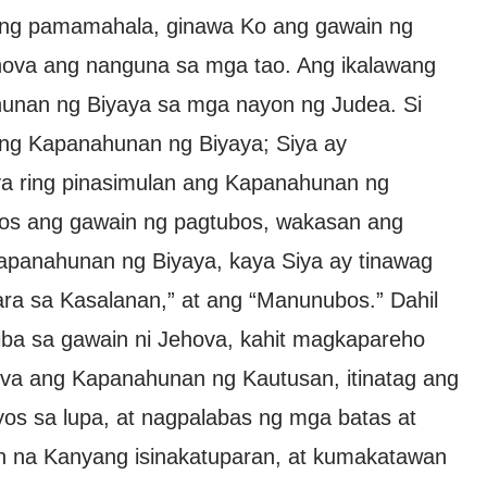
o ng pamamahala, ginawa Ko ang gawain ng
ehova ang nanguna sa mga tao. Ang ikalawang
unan ng Biyaya sa mga nayon ng Judea. Si
ng Kapanahunan ng Biyaya; Siya ay
nya ring pinasimulan ang Kapanahunan ng
pos ang gawain ng pagtubos, wakasan ang
panahunan ng Biyaya, kaya Siya ay tinawag
ra sa Kasalanan,” at ang “Manunubos.” Dahil
aiba sa gawain ni Jehova, kahit magkapareho
hova ang Kapanahunan ng Kautusan, itinatag ang
s sa lupa, at nagpalabas ng mga batas at
in na Kanyang isinakatuparan, at kumakatawan