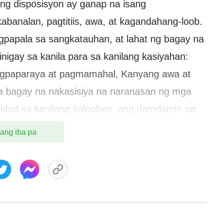
ng disposisyon ay ganap na isang
banalan, pagtitiis, awa, at kagandahang-loob.
papala sa sangkatauhan, at lahat ng bagay na
igay sa kanila para sa kanilang kasiyahan:
agpaparaya at pagmamahal, Kanyang awa at
 bagay na nakasisiya na naranasan ng mga
dad sa kanilang kalooban, ang damdamin ng
nilang pag-asa kay Jesus na Tagapagligtas—ay
 ang iba pa
 sila. Sa Kapanahunan ng Biyaya, nagawa nang
a ang gawain ng pagtubos sa buong
ya, walang-katapusang pagtitiis at
dog na sapat para magbayad-sala para sa mga
n ito ng epekto. Ang nakita ng sangkatauhan