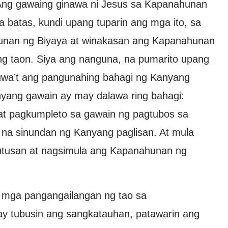
Ang gawaing ginawa ni Jesus sa Kapanahunan
 batas, kundi upang tuparin ang mga ito, sa
unan ng Biyaya at winakasan ang Kapanahunan
ng taon. Siya ang nanguna, na pumarito upang
uwa’t ang pangunahing bahagi ng Kanyang
yang gawain ay may dalawa ring bahagi:
at pagkumpleto sa gawain ng pagtubos sa
na sinundan ng Kanyang paglisan. At mula
tusan at nagsimula ang Kapanahunan ng
 mga pangangailangan ng tao sa
ay tubusin ang sangkatauhan, patawarin ang