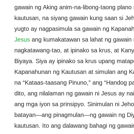
gawain ng Aking anim-na-libong-taong plan
kautusan, na siyang gawain kung saan si J
yugto ay nagpasimula sa gawain ng Kapanah
Jesus
ang kumakatawan sa lahat ng gawain 
nagkatawang-tao, at ipinako sa krus, at Ka
Biyaya. Siya ay ipinako sa krus upang mata
Kapanahunan ng Kautusan at simulan ang Ka
na “Kataas-taasang Pinuno,” ang “Handog pa
dito, ang nilalaman ng gawain ni Jesus ay n
ang mga iyon sa prinsipyo. Sinimulan ni Je
batayan—ang pinagmulan—ng gawain ng Diyo
kautusan. Ito ang dalawang bahagi ng gawa