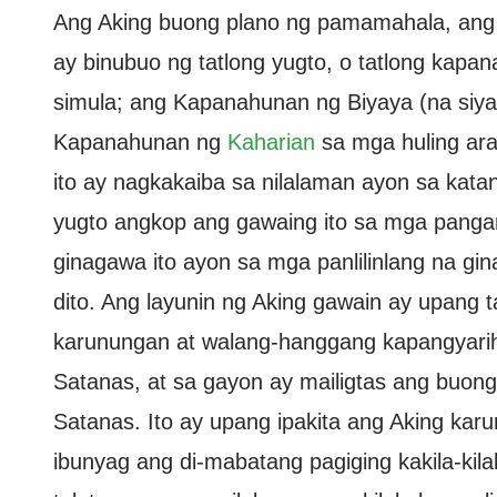
Ang Aking buong plano ng pamamahala, ang
ay binubuo ng tatlong yugto, o tatlong kap
simula; ang Kapanahunan ng Biyaya (na siya
Kapanahunan ng
Kaharian
sa mga huling ara
ito ay nagkakaiba sa nilalaman ayon sa kat
yugto angkop ang gawaing ito sa mga panga
ginagawa ito ayon sa mga panlilinlang na gin
dito. Ang layunin ng Aking gawain ay upang t
karunungan at walang-hanggang kapangyarihan
Satanas, at sa gayon ay mailigtas ang buong 
Satanas. Ito ay upang ipakita ang Aking ka
ibunyag ang di-mabatang pagiging kakila-kilab