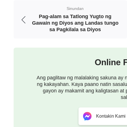
sa Kapanahunan ng Biyaya ay yaon lamang 
Sinundan
Pag-alam sa Tatlong Yugto ng
kasalanan ng sangkatauhan: si Jesus. Ang a
Gawain ng Diyos ang Landas tungo
maawain at matiisin ang Diyos, at ang nakit
sa Pagkilala sa Diyos
ni Jesus. Ito ay dahil lamang sa nabuhay si
sila maaaring tubusin, kinailangan nilang m
ipinagkaloob ni Jesus sa kanila upang makina
Online 
silang mapatawad sa kanilang mga kasalana
Ang paglitaw ng malalaking sakuna ay 
biyaya, at maaari din silang magkaroon ng
ng kakayahan. Kaya paano natin sasalu
pagtatamasa ng pagtitiis at pagpapasensya n
gayon ay makamit ang kaligtasan at
sa
pagpapasensya ni Jesus sila nagkakaroon n
magtamasa ng saganang biyaya na ipinagkalo
Kontakin Kami
pumarito hindi upang tubusin ang matuwid k