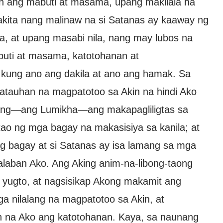
lin ang mabuti at masama, upang makilala na
kita nang malinaw na si Satanas ay kaaway ng
a, at upang masabi nila, nang may lubos na
buti at masama, katotohanan at
t kung ano ang dakila at ano ang hamak. Sa
auhan na magpatotoo sa Akin na hindi Ako
amang—ang Lumikha—ang makapagliligtas sa
ao ng mga bagay na makasisiya sa kanila; at
ng bagay at si Satanas ay isa lamang sa mga
inalaban Ako. Ang Aking anim-na-libong-taong
 yugto, at nagsisikap Akong makamit ang
a nilalang na magpatotoo sa Akin, at
 na Ako ang katotohanan. Kaya, sa naunang