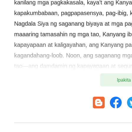
kanilang mga pagkakasala, kaya’t ang Kanya
kapakumbabaan, pagpapasensya, pag-ibig, ka
Nagdala Siya ng saganang biyaya at mga pag
maaaring tamasahin ng mga tao, Kanyang ibin
kapayapaan at kaligayahan, ang Kanyang p
kagandahang-loob. Noon, ang saganang mga
tao—ang damdamin ng kapayapaan at seguri
kapanatagan sa kanilang espiritu, at ang ka
Ipakita
umiral na lahat sa kapanahunan na nabuhay
tiwali ni Satanas ang tao, kaya para magaw
sangkatauhan, kinailangan ang saganang biya
pagpapasensya, at higit pa rito, isang han
kasalanan ng sangkatauhan, upang magkaroo