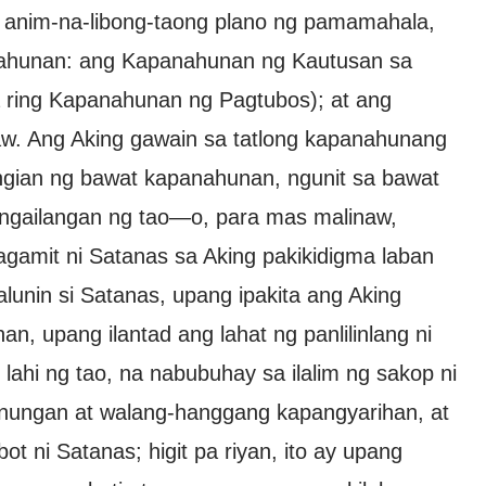
 anim-na-libong-taong plano ng pamamahala,
anahunan: ang Kapanahunan ng Kautusan sa
 ring Kapanahunan ng Pagtubos); at ang
w. Ang Aking gawain sa tatlong kapanahunang
angian ng bawat kapanahunan, ngunit sa bawat
ngailangan ng tao—o, para mas malinaw,
agamit ni Satanas sa Aking pakikidigma laban
alunin si Satanas, upang ipakita ang Aking
, upang ilantad ang lahat ng panlilinlang ni
lahi ng tao, na nabubuhay sa ilalim ng sakop ni
runungan at walang-hanggang kapangyarihan, at
ot ni Satanas; higit pa riyan, ito ay upang