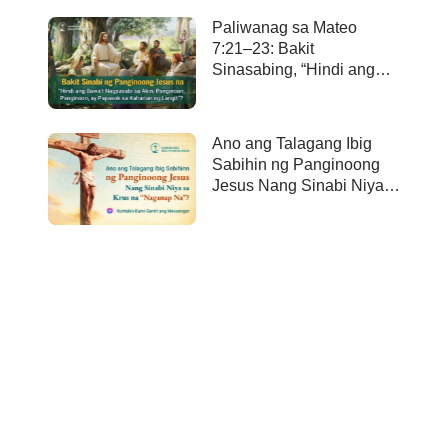
Paliwanag sa Mateo
7:21–23: Bakit
Sinasabing, “Hindi ang
bawa’t nagsasabi sa Akin,
Panginoon, Panginoon,
ay papasok sa kaharian
Ano ang Talagang Ibig
ng langit”?
Sabihin ng Panginoong
Jesus Nang Sinabi Niya
sa Krus na “Naganap
Na”?