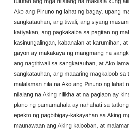
tulutan ang mga nilalang na makilala kung a
Ako ang Pinuno ng lahat ng bagay, upang ma
sangkatauhan, ang tiwali, ang siyang masam
katiyakan, ang pagkakaiba sa pagitan ng ma
kasinungalingan, kabanalan at karumihan, a
gayon ay makakaya ng mangmang na sangkat
ang nagtitiwali sa sangkatauhan, at Ako l
sangkatauhan, ang maaaring magkaloob sa t
malalaman nila na Ako ang Pinuno ng lahat 
nilalang na Aking nilikha at na paglaon ay k
plano ng pamamahala ay nahahati sa tatlong
epekto ng pagbibigay-kakayahan sa Aking mg
maunawaan ang Aking kalooban, at malaman