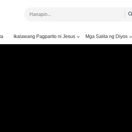
ta
Ikalawang Pagparito ni Jesus
Mga Salita ng Diyos