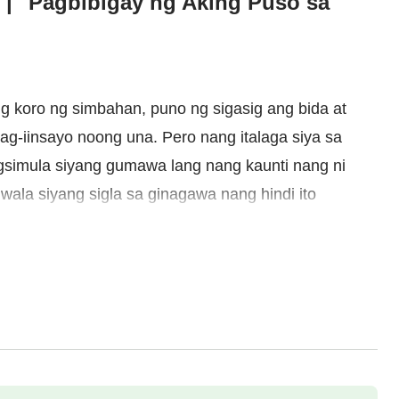
 | "Pagbibigay ng Aking Puso sa
g koro ng simbahan, puno ng sigasig ang bida at
g-iinsayo noong una. Pero nang italaga siya sa
nagsimula siyang gumawa lang nang kaunti nang ni
 wala siyang sigla sa ginagawa nang hindi ito
sasapelikula niya napagtanto na wala siyang
agpasok sa buhay, at nagsimula siyang
kanyang sarili. Nagkamit siya ng ilang pagkaunawa
 ng
paghatol
ng mga
salita ng Diyos
, pagkatapos ay
ya para sa mga pagkabigo niyang gawin nang
ng buwan, kinailangan nilang gumawa ng ilang
p ang mga pag-iinsayo noon? Ano ang nakamit niya