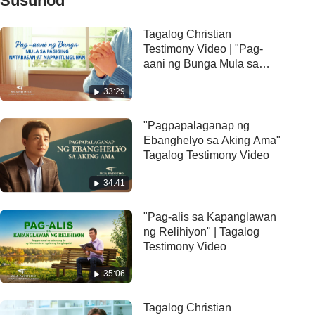
Susunod
Tagalog Christian
Testimony Video | "Pag-
aani ng Bunga Mula sa
Pagiging Natabasan at
33:29
Napakitunguhan"
"Pagpapalaganap ng
Ebanghelyo sa Aking Ama"
Tagalog Testimony Video
34:41
"Pag-alis sa Kapanglawan
ng Relihiyon" | Tagalog
Testimony Video
35:06
Tagalog Christian