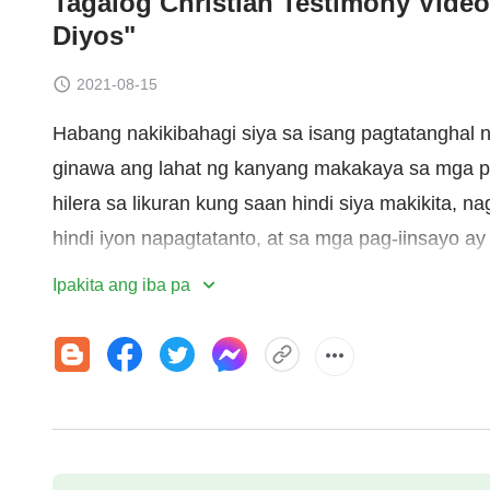
Tagalog Christian Testimony Video
Diyos"
2021-08-15
Habang nakikibahagi siya sa isang pagtatanghal n
ginawa ang lahat ng kanyang makakaya sa mga pa
hilera sa likuran kung saan hindi siya makikita, 
hindi iyon napagtatanto, at sa mga pag-iinsayo ay
sinasamahan ng puso. Nang matapos lang ang pag
Ipakita ang iba pa
nagawang anumang pakinabang para sa kanyang p
makaramdam ng pagkabalisa at nagnilay-nilay sa 
sa kanyang tiwaling disposisyon sa pamamagitan
nakaramdam siya ng
pagsisisi
at pagkakonsiyensi
maayos ang kanyang tungkulin. Makalipas ang ila
karagdagang pagsasapelikula. Paano niya hinara