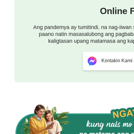
sa huli?
Online 
Ang pandemya ay tumitindi, na nag-iiwan 
paano natin masasalubong ang pagbab
kaligtasan upang matamasa ang ka
Kontakin Kami