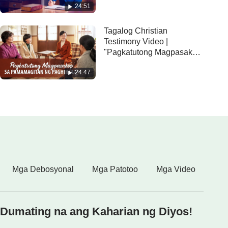
24:51
Tagalog Christian
Testimony Video |
"Pagkatutong Magpasakop
sa Pamamagitan ng
24:47
Paghihirap"
Mga Debosyonal
Mga Patotoo
Mga Video
Dumating na ang Kaharian ng Diyos!