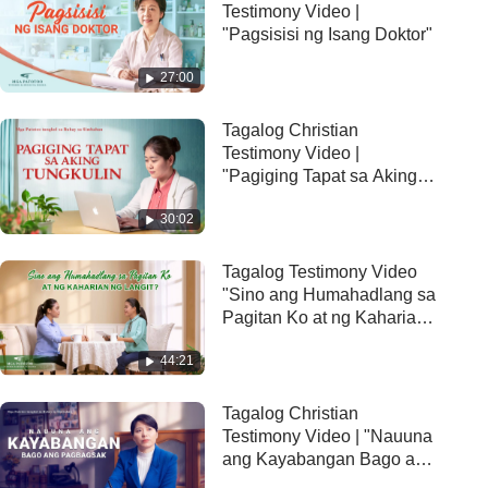
Testimony Video |
"Pagsisisi ng Isang Doktor"
27:00
Tagalog Christian
Testimony Video |
"Pagiging Tapat sa Aking
Tungkulin"
30:02
Tagalog Testimony Video
"Sino ang Humahadlang sa
Pagitan Ko at ng Kaharian
ng Langit?"
44:21
Tagalog Christian
Testimony Video | "Nauuna
ang Kayabangan Bago ang
Pagbagsak"