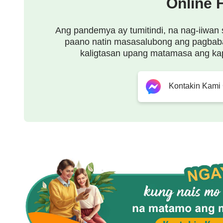
Online 
Kapanahunan ng Biyaya, ito ay nakaaaliw, nakasis
Diyos, nang nagpakita Siya sa anyo ng isang tao
Ang pandemya ay tumitindi, na nag-iiwan 
paano natin masasalubong ang pagbab
talinghaga na nagmula sa sarili Niyang pagkatao,
kaligtasan upang matamasa ang ka
Kinatawan ng tinig na ito ang sariling tinig ng Di
kapanahunang iyon. Kinatawan din nito ang isang
Kontakin Kami
Kapanahunan ng Biyaya. Kung titingin mula sa pa
inihambing Niya ang bawat isang tao sa isang tu
lahat upang mahanap ito. Kinatawan nito ang isa
kasama ng sangkatauhan, nang Siya ay nasa kataw
upang isalarawan ang Kanyang kapasyahan at salo
pagkakatawang-tao ng Diyos: Mapakikinabangan
ang wika ng tao upang magsalita sa mga tao, at 
Niya o “isinalin” sa tao ang Kanyang malalim, ma
maunawaan sa wika ng tao, sa paraan ng tao. N