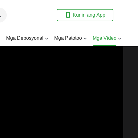
Kunin ang App
Mga Debosyonal
Mga Patotoo
Mga Video