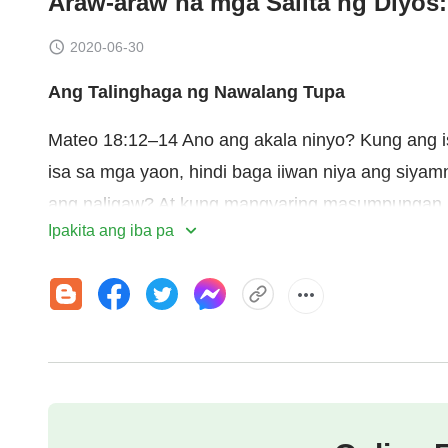
Araw-araw na mga Salita ng Diyos: 
2020-06-30
Ang Talinghaga ng Nawalang Tupa
Mateo 18:12–14 Ano ang akala ninyo? Kung ang i
isa sa mga yaon, hindi baga iiwan niya ang siya
ang naligaw? At kung mangyaring masumpungan ni
Ipakita ang iba pa
magagalak ng higit dahil dito kaysa sa siyamnapu’
kalooban ng inyong Amang nasa langit, na ang isa
Ang siping ito ay isang talinghaga—ano ang ipin
pagpapahayag—ang talinghaga—na ginamit dito ay 
nakapaloob sa saklaw ng kaalaman ng tao. Kung 
Kapanahunan ng Kautusan, maaaring nadama ng m
alinsunod sa kung sino ang Diyos, ngunit nang ip