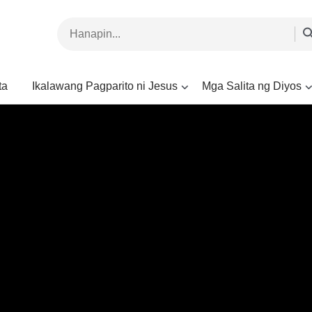
ta
Ikalawang Pagparito ni Jesus
Mga Salita ng Diyos