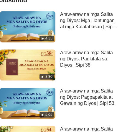
Susunod
Araw-araw na mga Salita
ng Diyos: Mga Hantungan
at mga Kalalabasan | Sipi
587
4:35
Araw-araw na mga Salita
ng Diyos: Pagkilala sa
Diyos | Sipi 38
8:30
Araw-araw na mga Salita
ng Diyos: Pagpapakita at
Gawain ng Diyos | Sipi 53
5:05
Araw-araw na mga Salita