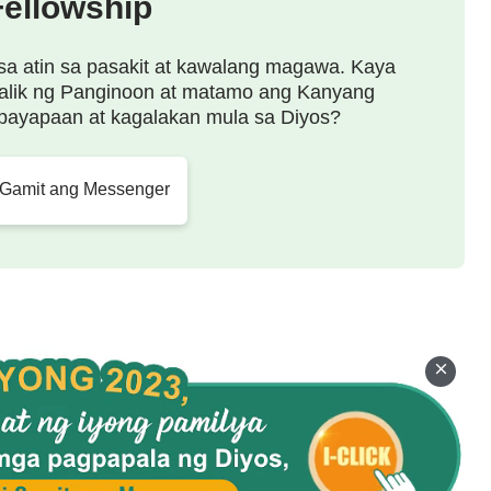
Fellowship
igla, at malapit sa mga tao. Nang naging tao ang
, ginamit Niya ang isang lubhang naaangkop na
sa atin sa pasakit at kawalang magawa. Kaya
alik ng Panginoon at matamo ang Kanyang
 upang ipahayag ang tinig ng Kanyang puso.
payapaan at kagalakan mula sa Diyos?
yos at ang gawain na ninais Niyang gawin sa
 saloobin na mayroon ang Diyos tungo sa mga tao sa
 Gamit ang Messenger
nanaw ng saloobin ng Diyos tungo sa mga tao,
pa. Kung mawala ang isang tupa, gagawin Niya ang
ng prinsipyo ng gawain ng Diyos sa panahong iyon
ang-tao. Ginamit ng Diyos ang talinghagang ito
obin sa gawaing iyon. Ito ang kabutihan ng
 Niya ang kaalaman ng sangkatauhan at magagamit
upang ipahayag ang Kanyang kalooban. Ipinaliwanag
ka-Diyos na wika na nahihirapan ang mga taong
akatulong ito sa mga tao na maunawaan ang Kanyang