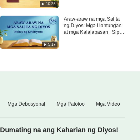
10:23
Araw-araw na mga Salita
ng Diyos: Mga Hantungan
at mga Kalalabasan | Sipi
589
5:17
Mga Debosyonal
Mga Patotoo
Mga Video
Dumating na ang Kaharian ng Diyos!