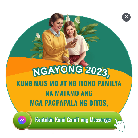
ikaw ay hindi dapat magduda tungkol dito.
Ipinagpalagay na Siya ay Diyos, samakatwid kahit
anuman ang perspektibo na pinagmumulan ng mga
pagbibigkas Niya, Siya pa rin ay Diyos. Ito ay ang
hindi nababagong katotohanan. Paano man Siya
gumagawa, Siya ay Diyos pa rin, at ang Kanyang
sustansya ay hindi magbabago! Sobrang
minamahal ni Pedro ang Diyos at siya ay isang tao
na malapit sa sariling puso ng Diyos, subalit ang
Diyos ay hindi sumaksi sa kanya bilang Panginoon
o
Kristo
, pagkat ang sustansya ng tao ay kung ano
nga iyon, at hindi kailanman maaaring magbago. Sa
Kanyang gawain, ang Diyos ay hindi sumusunod sa
mga alituntunin, ngunit gumagamit ng ibat-ibang
mga paraan upang maging mabisa ang Kanyang