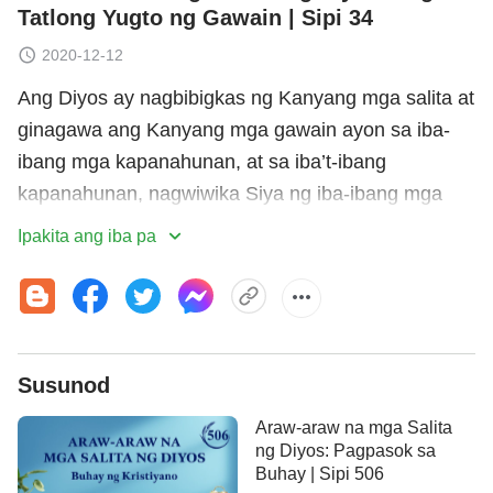
Tatlong Yugto ng Gawain | Sipi 34
2020-12-12
Ang Diyos ay nagbibigkas ng Kanyang mga salita at
ginagawa ang Kanyang mga gawain ayon sa iba-
ibang mga kapanahunan, at sa iba’t-ibang
kapanahunan, nagwiwika Siya ng iba-ibang mga
salita. Ang Diyos ay hindi sumusunod sa mga
Ipakita ang iba pa
alituntunin, o inuulit ang parehong gawain, o
nakakaramdam ng galimgim para sa mga bagay sa
nakaraan; Siya ay Diyos na palaging bago at
kailanma’y hindi naluluma, at bawat araw
Susunod
bumibigkas Siya ng bagong mga salita. Ikaw ay
dapat sumunod sa mga dapat sundin ngayon; ito ay
Araw-araw na mga Salita
ang pananagutan at tungkulin ng tao.
ng Diyos: Pagpasok sa
Buhay | Sipi 506
Napakamahalaga na ang pagsasagawa ay dapat