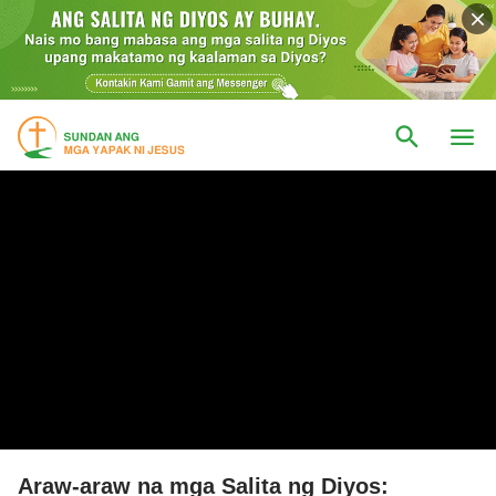
Araw-araw na mga Salita ng Diyos: