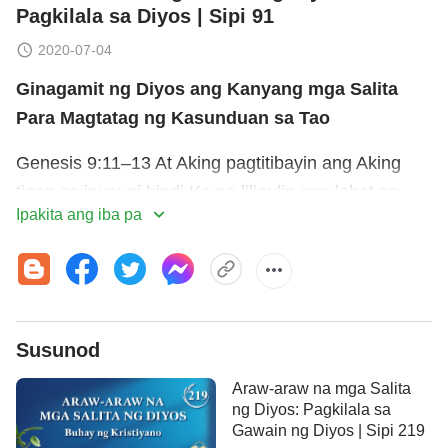
Pagkilala sa Diyos | Sipi 91
2020-07-04
Ginagamit ng Diyos ang Kanyang mga Salita
Para Magtatag ng Kasunduan sa Tao
Genesis 9:11–13 At Aking pagtitibayin ang Aking
tipan sa inyo; ni hindi Ko na lilipulin ang lahat ng
Ipakita ang iba pa
laman sa pamamagitan ng tubig ng baha; ni hindi
na magkakaroon pa ng bahang gigiba sa lupa. At
sinabi ng Diyos, “Ito ang tanda ng tipang ginawa Ko
sa inyo, at sa bawat kinapal na may buhay na
kasama ninyo sa buong panahon: Ang Aking
Susunod
bahaghari ay inilalagay Ko sa alapaap, at siyang
Araw-araw na mga Salita
magiging tanda ng tipan Ko at ng lupa.”
ng Diyos: Pagkilala sa
Gawain ng Diyos | Sipi 219
Matapos Niyang Gawin ang Lahat ng Bagay,