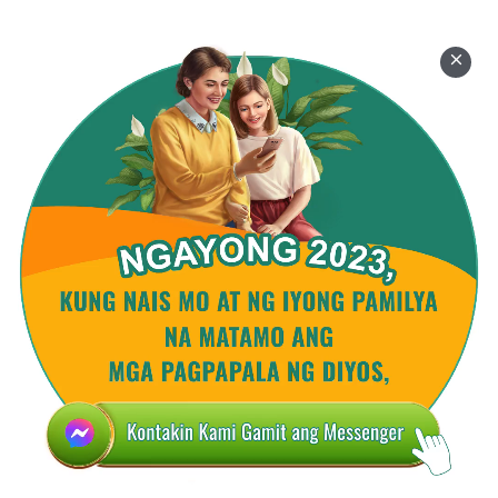
Kanyang mga salita. Siyempre, naipakita ang
awtoridad ng Diyos sa lahat ng lugar sa panahon ng
prosesong ito; pumili lamang Ako ng ilang partikular
at kilalang halimbawa kung saan ay maaari ninyong
maintindihan at makilala ang pagiging bukod-tangi
ng Diyos at ang Kanyang natatanging awtoridad.
May pagkakapareho sa pagitan ng talata sa
Genesis 9:11–13 at sa mga talata sa itaas
patungkol sa tala ng paglikha ng Diyos sa mundo,
ngunit may pagkakaiba rin. Ano ang
pagkakapareho? Ang pagkakapareho ay nasa
paggamit ng Diyos ng mga salita upang gawin kung
ano ang nilayon Niya, at ang pagkakaiba ay ang
pagkatawan ng mga talatang sinipi rito sa
pakikipag-usap ng Diyos sa tao, kung saan ay