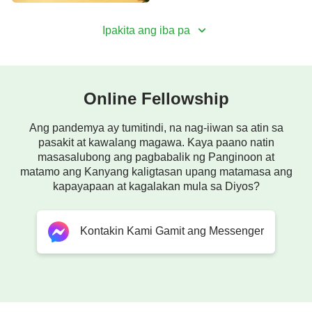
ng buong sangkatauhan, ay pormal na nagsimula
Ipakita ang iba pa
lamang sa sandaling ang sangkatauhan ay tunay na
naisilang mula sa Kanyang kamay. Nilayon Niyang
pangasiwaan ang sangkatauhan, at pagharian ang
Online Fellowship
sangkatauhan; nilayon Niyang iligtas ang
sangkatauhan at tunay na makamit ang
Ang pandemya ay tumitindi, na nag-iiwan sa atin sa
sangkatauhan, na makamit ang isang
pasakit at kawalang magawa. Kaya paano natin
sangkatauhan na makakapamahala sa lahat ng
masasalubong ang pagbabalik ng Panginoon at
matamo ang Kanyang kaligtasan upang matamasa ang
bagay; nilayon Niyang gawin ang naturang
kapayapaan at kagalakan mula sa Diyos?
sangkatauhan na mabuhay sa ilalim ng Kanyang
awtoridad, at kilalanin at sundin ang Kanyang
Kontakin Kami Gamit ang Messenger
awtoridad. Kaya, nagsimula ang Diyos na opisyal
na ipahayag ang Kanyang awtoridad sa tao gamit
ang Kanyang mga salita, at nagsimulang gamitin
ang Kanyang awtoridad para magkatotoo ang