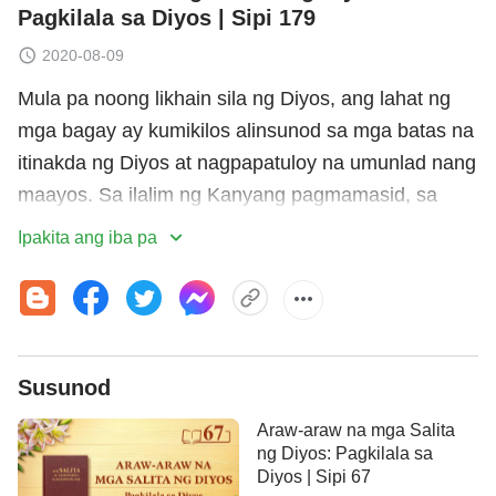
Pagkilala sa Diyos | Sipi 179
2020-08-09
Mula pa noong likhain sila ng Diyos, ang lahat ng
mga bagay ay kumikilos alinsunod sa mga batas na
itinakda ng Diyos at nagpapatuloy na umunlad nang
maayos. Sa ilalim ng Kanyang pagmamasid, sa
ilalim ng Kanyang pamamahala, ang lahat ng mga
Ipakita ang iba pa
bagay ay maayos na umuunlad kaagapay ng
kaligtasan
ng mga tao. Walang anumang bagay ang
makababago sa mga kautusang ito, at walang
anumang bagay ang makasisira sa mga kautusang
Susunod
ito. Nang dahil sa pamamahala ng Diyos kaya
maaaring magparami ang lahat ng nilalang, at dahil
Araw-araw na mga Salita
sa Kanyang tuntunin at pamamahala kaya ang lahat
ng Diyos: Pagkilala sa
Diyos | Sipi 67
ng nilalang ay makakaligtas. Ito ay upang sabihin