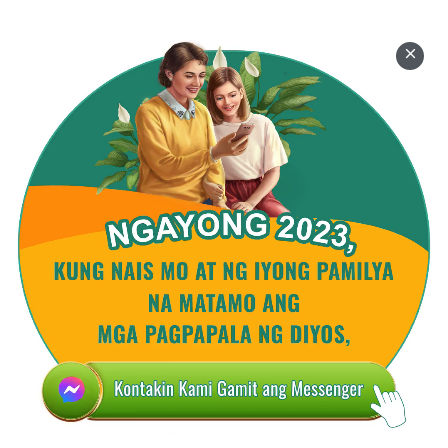
upang pumayapa, at ang mga tao ay nagpapahinga
din sa panahong ito. Ang mga pagbabagong ito
mula sa tagsibol papuntang tag-araw hanggang sa
taglagas at hanggang sa taglamig—ang mga
pagbabagong ito ay nagaganap lahat alinsunod sa
mga kautusan na itinatag ng Diyos.
Pinangungunahan Niya ang lahat ng nilalang at tao
gamit ang mga kautusang ito at nakapagtatag para
sa tao ng isang mayaman at makulay na paraan ng
pamumuhay, naghahanda ng isang kapaligiran para
sa kaligtasan na mayroong ibat ibang temperatura
at ibat ibang panahon. Sa ilalim ng maayos na mga
kapaligirang ito para sa kaligtasan, ang mga tao ay
maaari ding makaligtas at makapagparami sa
maayos na paraan. Hindi maaaring baguhin ng mga