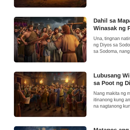
Dahil sa Map
Winasak ng P
Una, tingnan nati
ng Diyos sa Sodo
sa Sodoma, nang n
Lubusang Wi
sa Poot ng D
Nang makita ng m
itinanong kung an
na nagtanong kun
Matapos ang 