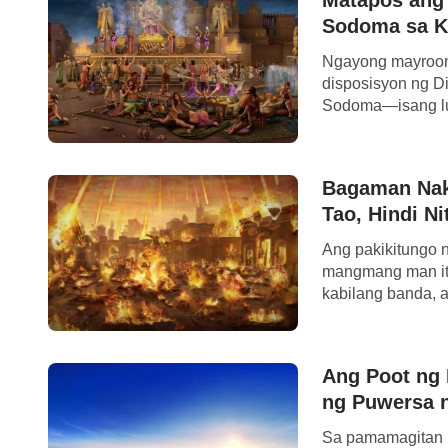
Sodoma sa Ka
Ngayong mayroon
disposisyon ng Di
Sodoma—isang lug
Bagaman Naka
Tao, Hindi N
Ang pakikitungo 
mangmang man it
kabilang banda, 
Ang Poot ng 
ng Puwersa n
Sa pamamagitan n