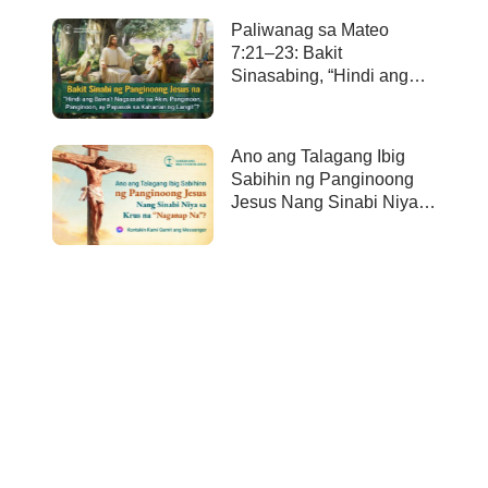
Paliwanag sa Mateo
7:21–23: Bakit
Sinasabing, “Hindi ang
bawa’t nagsasabi sa Akin,
Panginoon, Panginoon,
ay papasok sa kaharian
Ano ang Talagang Ibig
ng langit”?
Sabihin ng Panginoong
Jesus Nang Sinabi Niya
sa Krus na “Naganap
Na”?