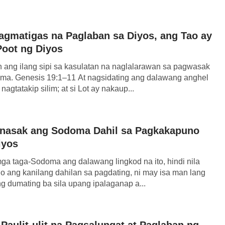
agmatigas na Paglaban sa Diyos, ang Tao ay
oot ng Diyos
n ang ilang sipi sa kasulatan na naglalarawan sa pagwasak
ma. Genesis 19:1–11 At nagsidating ang dalawang anghel
agtatakip silim; at si Lot ay nakaup...
nasak ang Sodoma Dahil sa Pagkakapuno
iyos
ga taga-Sodoma ang dalawang lingkod na ito, hindi nila
o ang kanilang dahilan sa pagdating, ni may isa man lang
g dumating ba sila upang ipalaganap a...
Paulit-ulit na Pagsalungat at Paglaban ng