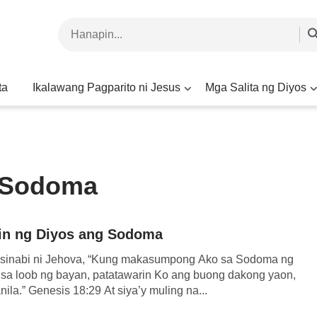
ta
Ikalawang Pagparito ni Jesus
Mga Salita ng Diyos
 Sodoma
in ng Diyos ang Sodoma
 sinabi ni Jehova, “Kung makasumpong Ako sa Sodoma ng
sa loob ng bayan, patatawarin Ko ang buong dakong yaon,
ila.” Genesis 18:29 At siya’y muling na...