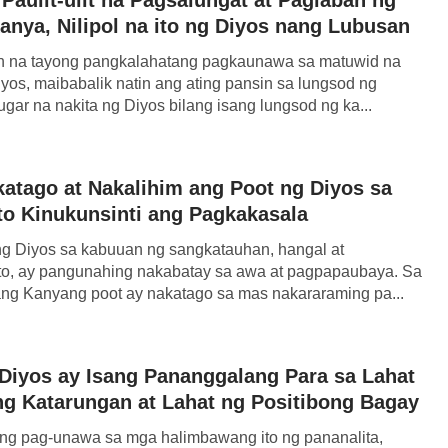
nya, Nilipol na ito ng Diyos nang Lubusan
 na tayong pangkalahatang pagkaunawa sa matuwid na
yos, maibabalik natin ang ating pansin sa lungsod ng
ar na nakita ng Diyos bilang isang lungsod ng ka...
tago at Nakalihim ang Poot ng Diyos sa
ito Kinukunsinti ang Pagkakasala
ng Diyos sa kabuuan ng sangkatauhan, hangal at
o, ay pangunahing nakabatay sa awa at pagpapaubaya. Sa
ang Kanyang poot ay nakatago sa mas nakararaming pa...
Diyos ay Isang Pananggalang Para sa Lahat
g Katarungan at Lahat ng Positibong Bagay
g pag-unawa sa mga halimbawang ito ng pananalita,