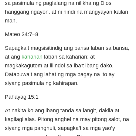
sa pasimula ng paglalang na nilikha ng Dios
hanggang ngayon, at ni hindi na mangyayari kailan
man.
Mateo 24:7–8
Sapagka’t magsisitindig ang bansa laban sa bansa,
at ang
kaharian
laban sa kaharian; at
magkakagutom at lilindol sa iba’t ibang dako.
Datapuwa’t ang lahat ng mga bagay na ito ay
siyang pasimula ng kahirapan.
Pahayag 15:1
At nakita ko ang ibang tanda sa langit, dakila at
kagilagilalas. Pitong anghel na may pitong salot, na
siyang mga panghuli, sapagka’t sa mga yao’y