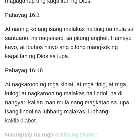
magaganap ang kagalitan ng Dios.
Pahayag 16:1
At narinig ko ang isang malakas na tinig na mula sa
santuario, na nagsasabi sa pitong anghel, Humayo
kayo, at ibuhos ninyo ang pitong mangkok ng
kagalitan ng Dios sa lupa.
Pahayag 16:18
At nagkaroon ng mga kidlat, at mga tinig, at mga
kulog; at nagkaroon ng malakas na lindol, na di
nangyari kailan man mula nang magkatao sa lupa,
isang lindol na lubhang malakas, lubhang
kakilakilabot.
Nauugnay na mga
Salita ng Diyos
: