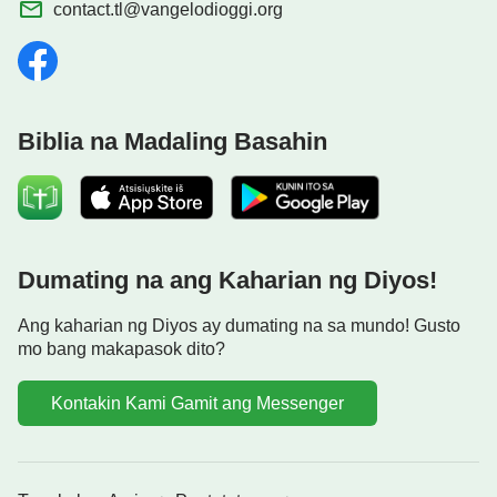
damuhan, at sa mga kagubatan, at nagdulot sila ng
contact.tl@vangelodioggi.org
kalakasan at kasiglahan sa lupa, sa damuhan, at sa
mga kagubatan. Dinala ng mga ito ang mga
pangaral at pagbati ng Lumikha sa lahat ng bagay
na nabubuhay …
Biblia na Madaling Basahin
Tinitigan ng Lumikha ang lahat ng bagay na
Kanyang nalikha, at sa sandaling ito ang Kanyang
mata ay sandaling napako sa mga kagubatan at
Dumating na ang Kaharian ng Diyos!
kabundukan habang umiikot ang isipan Niya.
Habang ang Kanyang mga salita ay binigkas, sa
Ang kaharian ng Diyos ay dumating na sa mundo! Gusto
makakapal na kagubatan, at sa ibabaw ng mga
mo bang makapasok dito?
kabundukan, may lumitaw na isang uri ng nilalang
Kontakin Kami Gamit ang Messenger
na di-tulad ng ibang dati nang dumating: Ang mga
iyon ay ang mababangis na hayop na binigkas ng
bibig ng Diyos. Dapat sana ay noon pa, iniling-iling