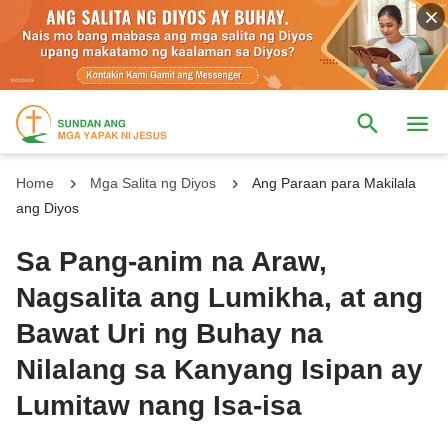
Home
Mga Salita ng Diyos
Ang Paraan para Makilala
ang Diyos
Sa Pang-anim na Araw,
Nagsalita ang Lumikha, at ang
Bawat Uri ng Buhay na
Nilalang sa Kanyang Isipan ay
Lumitaw nang Isa-isa