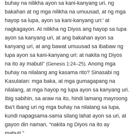
buhay na nilikha ayon sa kani-kanyang uri, ng
bakahan at ng mga nilikha na umuusad, at ng mga
hayop sa lupa, ayon sa kani-kanyang uri:’ at
nagkagayon. At nilikha ng Diyos ang hayop sa lupa
ayon sa kanyang uri, at ang bakahan ayon sa
kanyang uri, at ang bawat umuusad sa ibabaw ng
lupa ayon sa kani-kanyang uri: at nakita ng Diyos
na ito ay mabuti”
. Anong mga
(Genesis 1:24–25)
buhay na nilalang ang kasama rito? Sinasabi ng
Kasulatan: mga baka, at mga gumagapang na
nilalang, at mga hayop ng lupa ayon sa kanyang uri.
Ibig sabihin, sa araw na ito, hindi lamang mayroong
iba’t ibang uri ng mga buhay na nilalang sa lupa,
kundi napagsama-sama silang lahat ayon sa uri, at
gayon din naman, “nakita ng Diyos na ito ay
mabuti.”