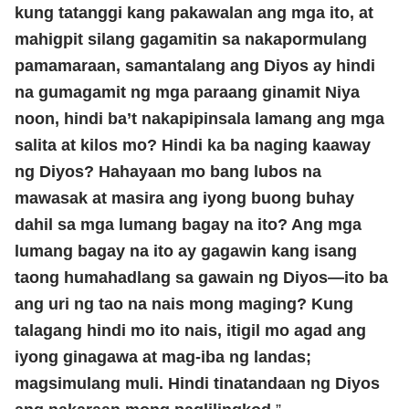
kung tatanggi kang pakawalan ang mga ito, at
mahigpit silang gagamitin sa nakapormulang
pamamaraan, samantalang ang Diyos ay hindi
na gumagamit ng mga paraang ginamit Niya
noon, hindi ba’t nakapipinsala lamang ang mga
salita at kilos mo? Hindi ka ba naging kaaway
ng Diyos? Hahayaan mo bang lubos na
mawasak at masira ang iyong buong buhay
dahil sa mga lumang bagay na ito? Ang mga
lumang bagay na ito ay gagawin kang isang
taong humahadlang sa gawain ng Diyos—ito ba
ang uri ng tao na nais mong maging? Kung
talagang hindi mo ito nais, itigil mo agad ang
iyong ginagawa at mag-iba ng landas;
magsimulang muli. Hindi tinatandaan ng Diyos