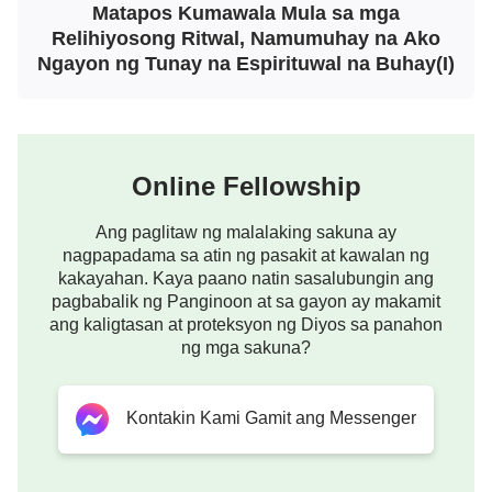
pananaw at imahinasyon, na taliwas sa
kalooban ng
Matapos Kumawala Mula sa mga
Relihiyosong Ritwal, Namumuhay na Ako
Diyos
. Tingnan ang mga Fariseo sa Kapanahunan
Ngayon ng Tunay na Espirituwal na Buhay(I)
ng Kautusan: Dahil hindi alam ang mga prinsipyo ng
gawain ng Banal na Espiritu, hinusgahan at
kinondena nila ang gawain ng Panginoong Hesus
sa pamamagitan ng mga lumang kautusan at ritwal
Online Fellowship
at sa huli ay pinuksa ng Banal na Espiritu.
Gayunman, ang mga disipulo ng Panginoon ay
Ang paglitaw ng malalaking sakuna ay
nagpapadama sa atin ng pasakit at kawalan ng
nakalayo mula sa mga batas at kautusan at
kakayahan. Kaya paano natin sasalubungin ang
namuhay na kaharap ang Panginoon. Kaya kung
pagbabalik ng Panginoon at sa gayon ay makamit
ang kaligtasan at proteksyon ng Diyos sa panahon
mananatili akong nakakapit sa lumang gawain ng
ng mga sakuna?
Diyos, magiging isa akong modernong Fariseo na
tumatanggi sa gawain ng Diyos. Naiintindihan ito,
Kontakin Kami Gamit ang Messenger
determinado akong isantabi lahat ng mga
relihiyosong kautusan at ritwal.