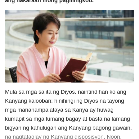
ang nakaraan mong paglilingkod.
”
Mula sa mga salita ng Diyos, naintindihan ko ang
Kanyang kalooban: hinihingi ng Diyos na tayong
mga mananampalataya sa Kanya ay huwag
kumapit sa mga lumang bagay at basta na lamang
bigyan ng kahulugan ang Kanyang bagong gawain,
na nagtataglay ng Kanyang disposisyon. Noon,