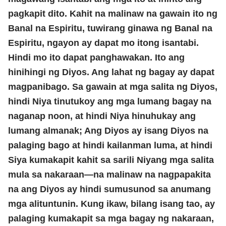
pagkapit dito. Kahit na malinaw na gawain ito ng
Banal na Espiritu, tuwirang ginawa ng Banal na
Espiritu, ngayon ay dapat mo itong isantabi.
Hindi mo ito dapat panghawakan. Ito ang
hinihingi ng Diyos. Ang lahat ng bagay ay dapat
magpanibago. Sa gawain at mga salita ng Diyos,
hindi Niya tinutukoy ang mga lumang bagay na
naganap noon, at hindi Niya hinuhukay ang
lumang almanak; Ang Diyos ay isang Diyos na
palaging bago at hindi kailanman luma, at hindi
Siya kumakapit kahit sa sarili Niyang mga salita
mula sa nakaraan—na malinaw na nagpapakita
na ang Diyos ay hindi sumusunod sa anumang
mga alituntunin. Kung ikaw, bilang isang tao, ay
palaging kumakapit sa mga bagay ng nakaraan,