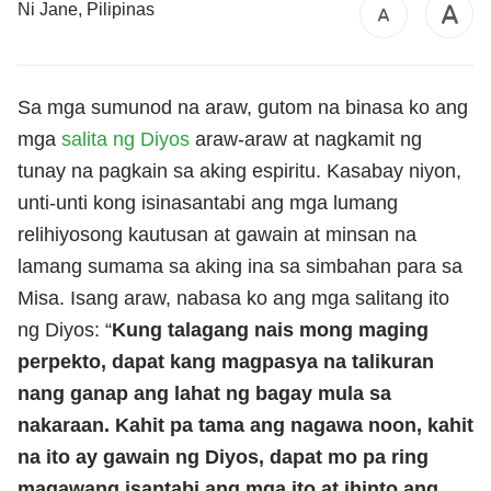
Ni Jane, Pilipinas
Sa mga sumunod na araw, gutom na binasa ko ang
mga
salita ng Diyos
araw-araw at nagkamit ng
tunay na pagkain sa aking espiritu. Kasabay niyon,
unti-unti kong isinasantabi ang mga lumang
relihiyosong kautusan at gawain at minsan na
lamang sumama sa aking ina sa simbahan para sa
Misa. Isang araw, nabasa ko ang mga salitang ito
ng Diyos: “
Kung talagang nais mong maging
perpekto, dapat kang magpasya na talikuran
nang ganap ang lahat ng bagay mula sa
nakaraan. Kahit pa tama ang nagawa noon, kahit
na ito ay gawain ng Diyos, dapat mo pa ring
magawang isantabi ang mga ito at ihinto ang