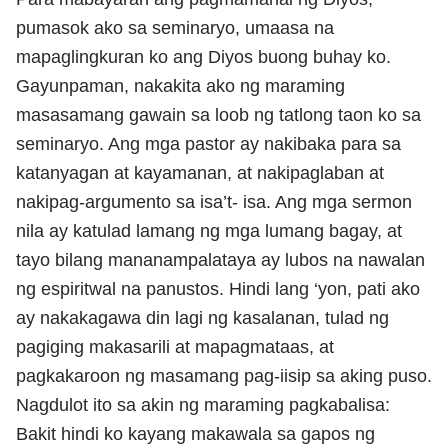
pumasok ako sa seminaryo, umaasa na
mapaglingkuran ko ang Diyos buong buhay ko.
Gayunpaman, nakakita ako ng maraming
masasamang gawain sa loob ng tatlong taon ko sa
seminaryo. Ang mga pastor ay nakibaka para sa
katanyagan at kayamanan, at nakipaglaban at
nakipag-argumento sa isa’t- isa. Ang mga sermon
nila ay katulad lamang ng mga lumang bagay, at
tayo bilang mananampalataya ay lubos na nawalan
ng espiritwal na panustos. Hindi lang ‘yon, pati ako
ay nakakagawa din lagi ng kasalanan, tulad ng
pagiging makasarili at mapagmataas, at
pagkakaroon ng masamang pag-iisip sa aking puso.
Nagdulot ito sa akin ng maraming pagkabalisa:
Bakit hindi ko kayang makawala sa gapos ng