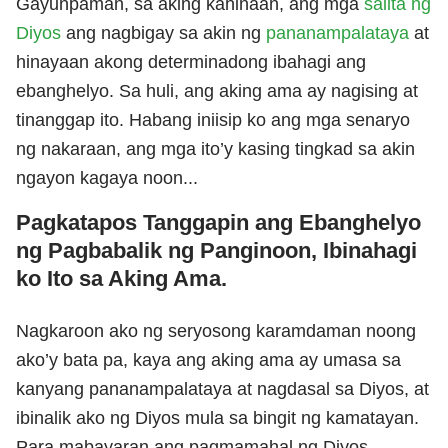
Gayunpaman, sa aking kahinaan, ang mga
salita ng
Diyos
ang nagbigay sa akin ng
pananampalataya
at
hinayaan akong determinadong ibahagi ang
ebanghelyo. Sa huli, ang aking ama ay nagising at
tinanggap ito. Habang iniisip ko ang mga senaryo
ng nakaraan, ang mga ito’y kasing tingkad sa akin
ngayon kagaya noon...
Pagkatapos Tanggapin ang Ebanghelyo
ng Pagbabalik ng Panginoon, Ibinahagi
ko Ito sa Aking Ama.
Nagkaroon ako ng seryosong karamdaman noong
ako’y bata pa, kaya ang aking ama ay umasa sa
kanyang pananampalataya at nagdasal sa Diyos, at
ibinalik ako ng Diyos mula sa bingit ng kamatayan.
Para mabayaran ang pagmamahal ng Diyos,