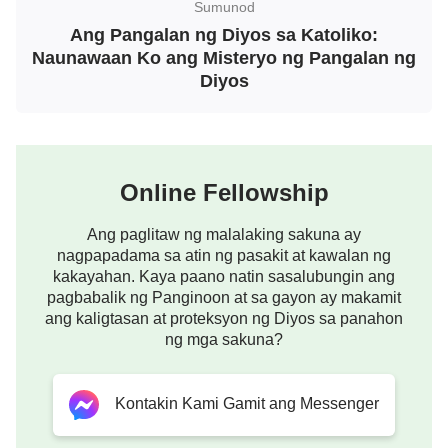
Sumunod
Bibliya? Kung walang basehan sa Bibliya, hindi ko
Ang Pangalan ng Diyos sa Katoliko:
paniniwalaan ng ganoon lang. Bukod dun, tayong
Naunawaan Ko ang Misteryo ng Pangalan ng
mga naniniwala sa Panginoon ay napatawad na
Diyos
ang mga kasalanan, at hindi na natin kinakailangan
ang Panginoon para isagawa ang gawain ng
paghatol. Pag bumalik ang Panginoon, tayo ay
Online Fellowship
agad na madadala papunta sa kaharian ng langit.”
Ang paglitaw ng malalaking sakuna ay
“Tay, ang sabi ng Bibliya, ‘
Mayroon pa akong
nagpapadama sa atin ng pasakit at kawalan ng
maraming bagay na sa inyo ay sasabihin,
kakayahan. Kaya paano natin sasalubungin ang
nguni’t ngayon ay hindi ninyo mangatitiis.
pagbabalik ng Panginoon at sa gayon ay makamit
ang kaligtasan at proteksyon ng Diyos sa panahon
Gayon ma’y kung siya, ang Espiritu ng
ng mga sakuna?
katotohanan ay dumating, ay papatnubayan niya
kayo sa buong katotohanan: sapagka’t hindi
Kontakin Kami Gamit ang Messenger
siya magsasalita ng mula sa kaniyang sarili;
kundi ang anomang bagay na kaniyang marinig,