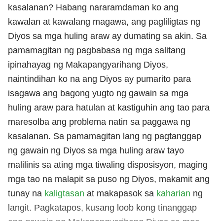
kasalanan? Habang nararamdaman ko ang
kawalan at kawalang magawa, ang pagliligtas ng
Diyos sa mga huling araw ay dumating sa akin. Sa
pamamagitan ng pagbabasa ng mga salitang
ipinahayag ng Makapangyarihang Diyos,
naintindihan ko na ang Diyos ay pumarito para
isagawa ang bagong yugto ng gawain sa mga
huling araw para hatulan at kastiguhin ang tao para
maresolba ang problema natin sa paggawa ng
kasalanan. Sa pamamagitan lang ng pagtanggap
ng gawain ng Diyos sa mga huling araw tayo
malilinis sa ating mga tiwaling disposisyon, maging
mga tao na malapit sa puso ng Diyos, makamit ang
tunay na
kaligtasan
at makapasok sa
kaharian
ng
langit. Pagkatapos, kusang loob kong tinanggap