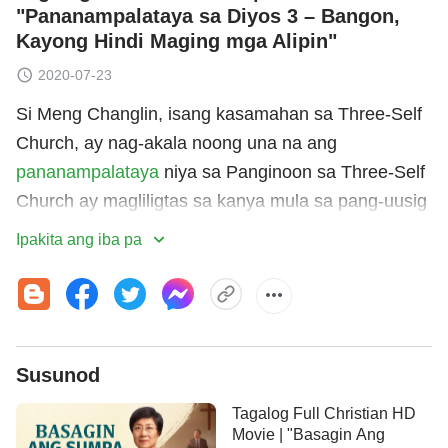
"Pananampalataya sa Diyos 3 – Bangon,
Kayong Hindi Maging mga Alipin"
2020-07-23
Si Meng Changlin, isang kasamahan sa Three-Self
Church, ay nag-akala noong una na ang
pananampalataya
niya sa Panginoon sa Three-Self
Church ay magliligtas sa kanya mula sa pang-uusig
ng CCP. Gayunpaman, pagkatapos malagay sa
Ipakita ang iba pa
kapangyarihan si Xi Jinping, lalo pang pinatitindi ng
CCP ang pang-uusig nito sa pananampalataya sa
relihiyon, at maging ang Three-Self Church na
pinatatakbo ng pamahalaan ay nagsisimulang
Susunod
dumanas ng pagsawata at pang-uusig; marami sa
kanilang mga krus ang winawasak at mga iglesia
Tagalog Full Christian HD
ang ginigiba, at nagsisimula na rin ang CCP na
Movie | "Basagin Ang