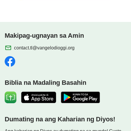
sa pagkaalipin at mga pagpipigil ng mala-satanas
na rehimen ng CCP at ng mga huwad na pastol at
anticristo sa daigdig ng relihiyon. Sila ay nagbabalik
sa harap ng trono ng Diyos.
Makipag-ugnayan sa Amin
contact.tl@vangelodioggi.org
Biblia na Madaling Basahin
Dumating na ang Kaharian ng Diyos!