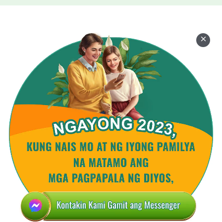
malinaw na nakikita na kinakailangang isuong sa
panganib ang sariling buhay sa pananampalataya
sa Diyos sa ilalim ng mala-satanas na rehimen ng
CCP para masunod ang Diyos. Nauunawaan niya
na ang pananampalataya sa Diyos ay
nangangailangan ng pakikinig sa mga
salita ng
Diyos
at pagsunod sa Diyos, at hindi maaaring ang
isang tao ay makinig at sumunod sa mga tao bilang
kahalili ng Diyos. Si Meng Changlin at ang iba pa,
sa pamamagitan ng paghahanap at pagsisiyasat, ay
nakikita na ang mga salita ng Makapangyarihang
Diyos ay pawang katotohanan at ang tinig ng Diyos,
at na ang Makapangyarihang Diyos ay ang nagbalik
na Panginoong
Jesus
! Hindi nila mapigilan ang mga
sarili nila sa kagalakan, at sa wakas ay umaalpas