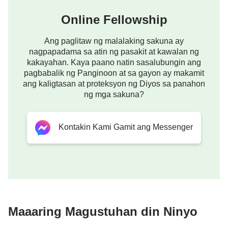
pagkaperpekto. Hindi ba nagdudulot sa iyo ng
Online Fellowship
pagmumuni-muni ang pagkakaibang ito? Hindi ba
Ang paglitaw ng malalaking sakuna ay
pinagtatanto ka nito sa mga hiwagang sumasaloob?
nagpapadama sa atin ng pasakit at kawalan ng
May kakayahan ka bang dalhin ang sarili mo sa
kakayahan. Kaya paano natin sasalubungin ang
langit upang makipagkita sa Diyos nang ikaw lang?
pagbabalik ng Panginoon at sa gayon ay makamit
ang kaligtasan at proteksyon ng Diyos sa panahon
Kung walang pagdating ng Diyos, kaya mo bang
ng mga sakuna?
dalhin ang sarili mo sa langit upang matamasa ang
kasiyahang pampamilya kasama ang Diyos?
Kontakin Kami Gamit ang Messenger
Nananaginip ka pa rin ba ngayon? Imumungkahi
Ko, kung gayon, na ihinto mo ang pananaginip at
tingnan kung sino ang gumagawa ngayon—tingnan
para makita kung sino ngayon ang nagpapatupad
sa gawain ng pagliligtas sa tao sa mga huling araw.
Kung hindi mo gagawin, hindi mo kailanman
Maaaring Magustuhan din Ninyo
makakamit ang katotohanan, at hindi kailanman