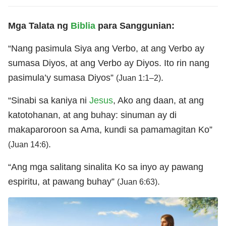
Mga Talata ng
Biblia
para Sanggunian:
“Nang pasimula Siya ang Verbo, at ang Verbo ay
sumasa Diyos, at ang Verbo ay Diyos. Ito rin nang
pasimula’y sumasa Diyos”
.
(Juan 1:1–2)
“Sinabi sa kaniya ni
Jesus
, Ako ang daan, at ang
katotohanan, at ang buhay: sinuman ay di
makaparoroon sa Ama, kundi sa pamamagitan Ko”
.
(Juan 14:6)
“Ang mga salitang sinalita Ko sa inyo ay pawang
espiritu, at pawang buhay”
.
(Juan 6:63)