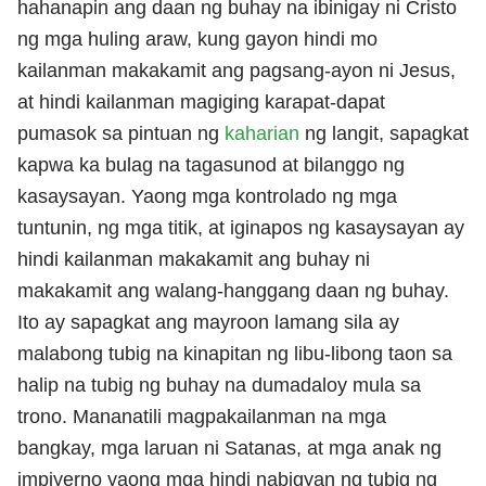
hahanapin ang daan ng buhay na ibinigay ni Cristo
ng mga huling araw, kung gayon hindi mo
kailanman makakamit ang pagsang-ayon ni Jesus,
at hindi kailanman magiging karapat-dapat
pumasok sa pintuan ng
kaharian
ng langit, sapagkat
kapwa ka bulag na tagasunod at bilanggo ng
kasaysayan. Yaong mga kontrolado ng mga
tuntunin, ng mga titik, at iginapos ng kasaysayan ay
hindi kailanman makakamit ang buhay ni
makakamit ang walang-hanggang daan ng buhay.
Ito ay sapagkat ang mayroon lamang sila ay
malabong tubig na kinapitan ng libu-libong taon sa
halip na tubig ng buhay na dumadaloy mula sa
trono. Mananatili magpakailanman na mga
bangkay, mga laruan ni Satanas, at mga anak ng
impiyerno yaong mga hindi nabigyan ng tubig ng