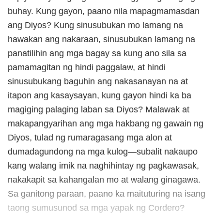
buhay. Kung gayon, paano nila mapagmamasdan
ang Diyos? Kung sinusubukan mo lamang na
hawakan ang nakaraan, sinusubukan lamang na
panatilihin ang mga bagay sa kung ano sila sa
pamamagitan ng hindi paggalaw, at hindi
sinusubukang baguhin ang nakasanayan na at
itapon ang kasaysayan, kung gayon hindi ka ba
magiging palaging laban sa Diyos? Malawak at
makapangyarihan ang mga hakbang ng gawain ng
Diyos, tulad ng rumaragasang mga alon at
dumadagundong na mga kulog—subalit nakaupo
kang walang imik na naghihintay ng pagkawasak,
nakakapit sa kahangalan mo at walang ginagawa.
Sa ganitong paraan, paano ka maituturing na isang
taong sumusunod sa mga yapak ng Cordero?