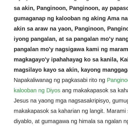
sa akin, Panginoon, Panginoon, ay papaso
gumaganap ng kalooban ng aking Ama na 
akin sa araw na yaon, Panginoon, Pangin
iyong pangalan, at sa pangalan mo’y nan
pangalan mo'y nagsigawa kami ng maram
magkagayo'y ipahahayag ko sa kanila, Kai
magsilayo kayo sa akin, kayong mangga
Napakaliwanag ng pagkasabi rito ng
Pangino
kalooban ng Diyos
ang makakapasok sa kahari
Jesus na yaong mga nagsasakripisyo, gumugu
makakapasok sa kaharian ng langit. Marami
diyablo, at gumagawa ng himala sa ngalan n