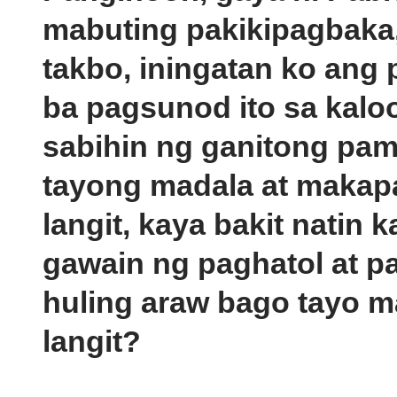
mabuting pakikipagbaka,
takbo, iningatan ko ang
ba pagsunod ito sa kalo
sabihin ng ganitong pa
tayong madala at makap
langit, kaya bakit natin
gawain ng paghatol at p
huling araw bago tayo m
langit?