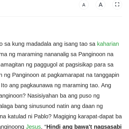
to sa kung madadala ang isang tao sa
kaharian
rama ng maraming nananalig sa Panginoon na
amagitan ng paggugol at pagsisikap para sa
n ng Panginoon at pagkamarapat na tanggapin
n. Ito ang pagkaunawa ng maraming tao. Ang
Panginoon? Nasisiyahan ba ang puso ng
alaga bang sinusunod natin ang daan ng
na katulad ni Pablo? Magiging karapat-dapat ba
Panginoong
Jesus
, “
Hindi ang bawa't nagsasabi