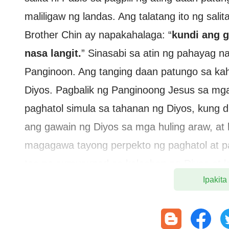
maliligaw ng landas. Ang talatang ito ng sal
Brother Chin ay napakahalaga: “
kundi ang 
nasa langit.
” Sinasabi sa atin ng pahayag na
Panginoon. Ang tanging daan patungo sa kah
Diyos. Pagbalik ng Panginoong Jesus sa mga
paghatol simula sa tahanan ng Diyos, kung di
ang gawain ng Diyos sa mga huling araw, at k
magagawa tayong perpekto ng paghatol at pa
tao na sumusunod sa kalooban ng Diyos at 
Ipakita
langit. Tiyak na tiyak ’yan. Yaong mga umaa
Panginoon, magpalayas ng mga diyablo at ma
ba ng mga taong ito ang Panginoon? Sinusuno