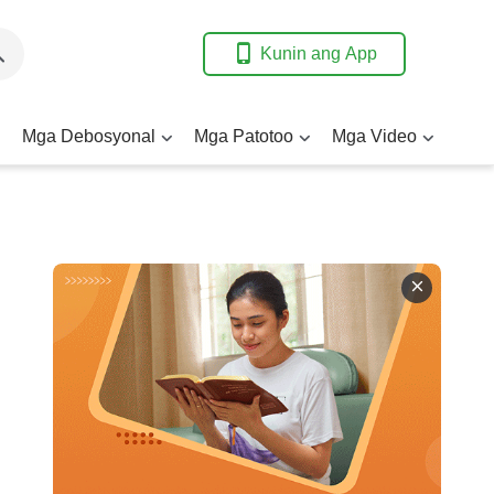
Kunin ang App
Mga Debosyonal
Mga Patotoo
Mga Video