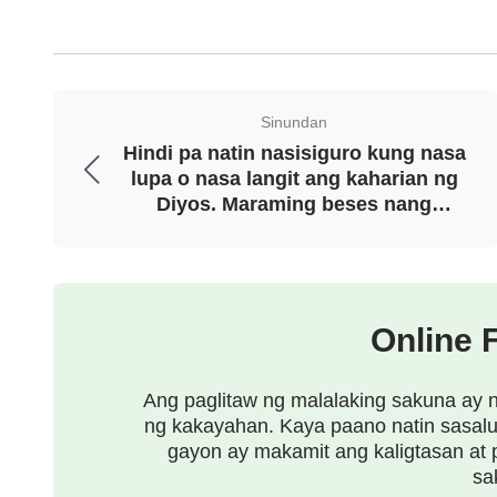
ng Panginoong Jesus na, “
Kailan ma’y hind
akin, kayong manggagawa ng katampala
talatang ito! Alam nating lahat na noong la
Sinundan
lupain at karagatan para ipangaral ang ebang
Hindi pa natin nasisiguro kung nasa
at sakripisyo. Sa tingin, mukhang tapat sila 
lupa o nasa langit ang kaharian ng
Diyos. Maraming beses nang
nila ang pagiging abala sa mga relihiyosong 
nagsalita ang Panginoong Jesus ng
“malapit na ang kaharian ng langit”
na sundin ang
salita ng Diyos
. Hindi nila si
at “Dumarating ang kaharian ng
nila ang mga utos ng Diyos. Ang ginawa nila 
langit.” Kung “kaharian ng langit,”
ibig sabihin nasa langit ‘yon. Pa’no
Online 
sa daan ng Diyos. Kaya pinarusahan at isinu
‘yon napunta sa lupa?
mga eskriba at mga Fariseo, mga mapagpa
Ang paglitaw ng malalaking sakuna ay 
dagat at ang lupa sa paghanap ng isa nin
ng kakayahan. Kaya paano natin sasalu
gayon ay makamit ang kaligtasan at
magkagayon na, ay inyong ginagawa siya
sa