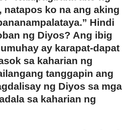
 natapos ko na ang aking
 pananampalataya.” Hindi
oban ng Diyos? Ang ibig
mumuhay ay karapat-dapat
asok sa kaharian ng
 kailangang tanggapin ang
agdalisay ng Diyos sa mga
adala sa kaharian ng