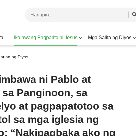
ta
Ikalawang Pagparito ni Jesus
Mga Salita ng Diyos
arian ng Diyos
imbawa ni Pablo at
 sa Panginoon, sa
lyo at pagpapatotoo sa
ol sa mga iglesia ng
o: “Nakipagbaka ako ng