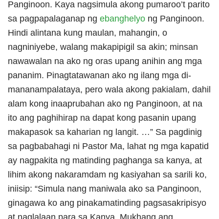
Panginoon. Kaya nagsimula akong pumaroo’t parito
sa pagpapalaganap ng
ebanghelyo
ng Panginoon.
Hindi alintana kung maulan, mahangin, o
nagniniyebe, walang makapipigil sa akin; minsan
nawawalan na ako ng oras upang anihin ang mga
pananim. Pinagtatawanan ako ng ilang mga di-
mananampalataya, pero wala akong pakialam, dahil
alam kong inaaprubahan ako ng Panginoon, at na
ito ang paghihirap na dapat kong pasanin upang
makapasok sa kaharian ng langit. …” Sa pagdinig
sa pagbabahagi ni Pastor Ma, lahat ng mga kapatid
ay nagpakita ng matinding paghanga sa kanya, at
lihim akong nakaramdam ng kasiyahan sa sarili ko,
iniisip: “Simula nang maniwala ako sa Panginoon,
ginagawa ko ang pinakamatinding pagsasakripisyo
at naglalaan para sa Kanya. Mukhang ang