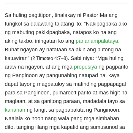
Sa huling pagtitipon, tinalakay ni Pastor Ma ang
tungkol sa dalawang talatang ito: “Nakipagbaka ako
ng mabuting pakikipagbaka, natapos ko na ang
aking takbo, iningatan ko ang
pananampalataya
:
Buhat ngayon ay natataan sa akin ang putong na
katuwiran”
. Sabi niya: “Mga huling
(2 Timoteo 4:7–8)
araw na ngayon, at ang mga
propesiya
ng pagparito
ng Panginoon ay pangunahing natupad na. kaya
dapat tayong magpatuloy sa matinding pagpapagal
para sa Panginoon, pumaroo’t parito at mas higit na
maglaan, at sa ganitong paraan, madadala tayo sa
kaharian
ng langit sa pagpapakita ng Panginoon.
Naalala ko noon nang wala pang mga simbahan
dito, tanging iilang mga kapatid ang sumusunod sa