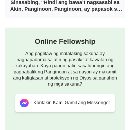
kalooban ng Diyos.” Nang napagdudahan ang aking
Sinasabing, “Hindi ang bawa’t nagsasabi sa
Akin, Panginoon, Panginoon, ay papasok sa
pananaw, hindi ko iyon matanggap; subalit matapos
kaharian ng langit”?
pagnilayan ang kanyang pagbabahagi, napagtanto
kong may basehan ang kanyang mga salita.
Nagpatuloy sa kanyang pagbabahagi si Brother
Online Fellowship
Zhen: “Sinabi ng Panginoong
Jesus
, ‘
Hindi ang
Ang paglitaw ng malalaking sakuna ay
bawa’t nagsasabi sa Akin, Panginoon,
nagpapadama sa atin ng pasakit at kawalan ng
Panginoon, ay papasok sa kaharian ng langit;
kakayahan. Kaya paano natin sasalubungin ang
pagbabalik ng Panginoon at sa gayon ay makamit
kundi ang gumaganap ng kalooban ng Aking
ang kaligtasan at proteksyon ng Diyos sa panahon
Ama na nasa langit. Marami ang mangagsasabi
ng mga sakuna?
sa Akin sa araw na yaon, Panginoon,
Panginoon, hindi baga nagsipanghula kami sa
Kontakin Kami Gamit ang Messenger
Iyong pangalan, at sa pangalan Mo’y
nangagpalayas kami ng mga demonio, at sa
pangalan Mo’y nagsigawa kami ng maraming