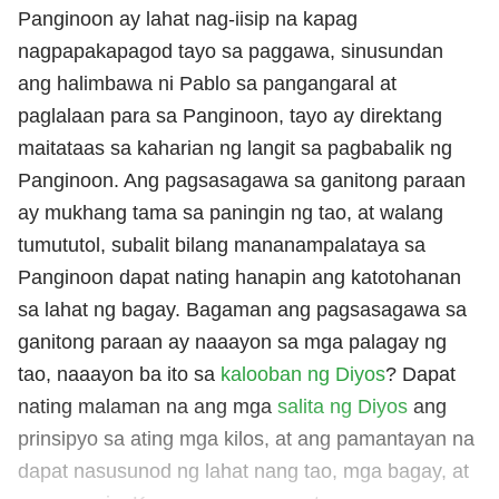
Panginoon ay lahat nag-iisip na kapag
nagpapakapagod tayo sa paggawa, sinusundan
ang halimbawa ni Pablo sa pangangaral at
paglalaan para sa Panginoon, tayo ay direktang
maitataas sa kaharian ng langit sa pagbabalik ng
Panginoon. Ang pagsasagawa sa ganitong paraan
ay mukhang tama sa paningin ng tao, at walang
tumututol, subalit bilang mananampalataya sa
Panginoon dapat nating hanapin ang katotohanan
sa lahat ng bagay. Bagaman ang pagsasagawa sa
ganitong paraan ay naaayon sa mga palagay ng
tao, naaayon ba ito sa
kalooban ng Diyos
? Dapat
nating malaman na ang mga
salita ng Diyos
ang
prinsipyo sa ating mga kilos, at ang pamantayan na
dapat nasusunod ng lahat nang tao, mga bagay, at