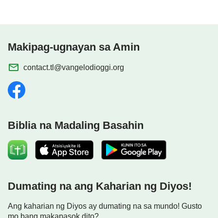
inihahatid ang bago. Ang lahat ng ito ay isang
mahalagang bagay na may kinalaman sa
pamamahala ng Diyos, at lahat ng ito ang
Makipag-ugnayan sa Amin
kahalagahan ng isang yugto ng gawain na
isinagawa ng Diyos na dumating sa lupa.
contact.tl@vangelodioggi.org
—Ang Salita, Vol. I. Ang Pagpapakita at Gawain ng Diyos. Ang
Hiwaga ng Pagkakatawang-tao 3
Biblia na Madaling Basahin
Dumating na ang Kaharian ng Diyos!
Ang kaharian ng Diyos ay dumating na sa mundo! Gusto
mo bang makapasok dito?