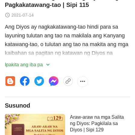
Pagkakatawang-tao | Sipi 115
2021-07-14
Ang Diyos ay nagkakatawang-tao hindi para sa
layuning tulutan ang tao na makilala ang Kanyang
katawang-tao, o tulutan ang tao na makita ang mga
kaibahan sa pagitan ng katawan ng Diyos na
nagkatawang-tao at yaong sa tao; ni ang Diyos ay
Ipakita ang iba pa
nagiging tao upang sanayin ang kakayahan ng tao
sa pagkilatis, at lalo nang hindi sa intensyong
tulutan ang tao na sambahin ang katawang-tao ng
Diyos, nang sa gayon ay magkaroon ng dakilang
Susunod
kaluwalhatian. Wala sa mga bagay na ito ang
orihinal na intensyon ng Diyos sa pagiging tao.
Araw-araw na mga Salita
Hindi rin nagiging tao ang Diyos upang kondenahin
ng Diyos: Pagkilala sa
Diyos | Sipi 129
ang tao, ni ibunyag ang tao nang sadya, ni gawing