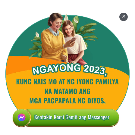
kanilang mga buhay. Ang lahat ng ito ay may
kinalaman sa Kanyang pamamahala, at ito ay may
kinalaman sa gawain sa buong sansinukob. Kung
ang Diyos ay naging tao lamang upang pahintulutan
ang mga tao na makilala ang Kanyang katawang-
tao at buksan ang mga mata ng mga tao, bakit hindi
Siya maglalakbay sa bawat bansa? Hindi ba ito
isang bagay na napakadali? Ngunit hindi Niya ito
ginawa, sa halip ay pumili ng isang angkop na lugar
upang manirahan at simulan ang gawain na dapat
Niyang gawin. Ang katawang-tao lang na ito ay
malaki na ang kahalagahan. Kinakatawan Niya ang
buong kapanahunan, at isinasagawa rin ang gawain
ng buong kapanahunan; pareho Niyang dinadala
ang naunang kapanahunan sa katapusan at