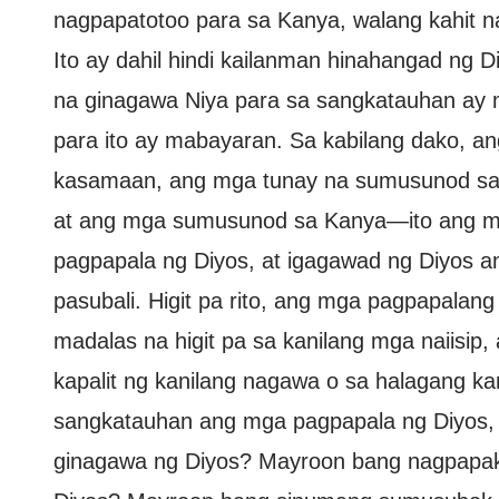
nagpapatotoo para sa Kanya, walang kahit na
Ito ay dahil hindi kailanman hinahangad ng
na ginagawa Niya para sa sangkatauhan ay ma
para ito ay mabayaran. Sa kabilang dako, a
kasamaan, ang mga tunay na sumusunod sa D
at ang mga sumusunod sa Kanya—ito ang m
pagpapala ng Diyos, at igagawad ng Diyos 
pasubali. Higit pa rito, ang mga pagpapalan
madalas na higit pa sa kanilang mga naiisip,
kapalit ng kanilang nagawa o sa halagang k
sangkatauhan ang mga pagpapala ng Diyos,
ginagawa ng Diyos? Mayroon bang nagpapak