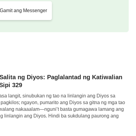
numang mga pagbubunyag ng Diyos, hindi niya
 Gamit ang Messenger
 ng Diyos. Nguni’t sa kabaligtaran, alam ng
ad ng palad ng Kanyang kamay. Tinutustusan ng
hat ng oras at sa lahat ng lugar,
n ng bawa’t tao at sa gayon ay inaaliw at
 iniilawan sila. Sa ngalan ng lahat ng mga bagay
at ng mga halagang Kanyang binayaran dahil sa
alita ng Diyos: Paglalantad ng Katiwalian
mga tao sa Biblia o mula sa anumang sinabi ng
Sipi 329
gsasabing hihingi ang Diyos ng anuman mula
asa langit, sinubukan ng tao na linlangin ang Diyos sa
pagkilos; ngayon, pumarito ang Diyos sa gitna ng mga tao
no balewalain ng mga tao ang kaisipan ng Diyos,
 walang nakaaalam—nguni’t basta gumagawa lamang ang
 sangkatauhan, paulit-ulit na tinutustusan ang
g linlangin ang Diyos. Hindi ba sukdulang paurong ang
to kay […]
kasunod sila sa paraan ng Diyos para