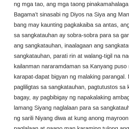
ng mga tao, ang mga taong pinakamahalaga
Bagama’t sinasabi ng Diyos na Siya ang Manli
bang may kaunting pagkakaiba sa antas, ang
sa sangkatauhan ay sobra-sobra para sa gan
ang sangkatauhan, inaalagaan ang sangkatau
sangkatauhan, parati rin at walang-tigil na 
kailanman nararamdaman sa Kanyang puso n
karapat-dapat bigyan ng malaking parangal. 
pagliligtas sa sangkatauhan, pagtutustos sa k
bagay, ay pagbibigay ng napakalaking ambag
lamang Siyang naglalaan para sa sangkatauh
ng sarili Niyang diwa at kung anong mayroo
paglalaan at gaano man karaming tulong an