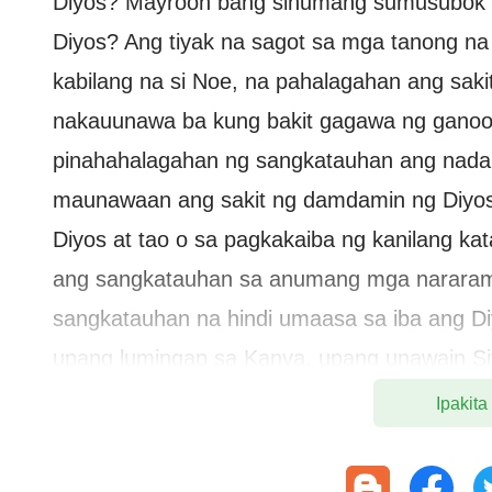
Diyos? Mayroon bang sinumang sumusubok n
Diyos? Ang tiyak na sagot sa mga tanong na 
kabilang na si Noe, na pahalagahan ang sak
nakauunawa ba kung bakit gagawa ng ganoong
pinahahalagahan ng sangkatauhan ang nadaram
maunawaan ang sakit ng damdamin ng Diyos,
Diyos at tao o sa pagkakaiba ng kanilang kata
ang sangkatauhan sa anumang mga nararam
sangkatauhan na hindi umaasa sa iba ang D
upang lumingap sa Kanya, upang unawain Si
Diyos ay Diyos, kaya wala Siyang nadaraman
Ipakita
malulungkot, Hindi Siya nakadarama ng hinagp
kaya hindi Niya kailangan ang anumang pag