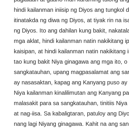
hindi kailanman iniisip ng Diyos ang tungkol d
itinatakda ng diwa ng Diyos, at tiyak rin na
ng Diyos. Ito ang dahilan kung bakit, nakata
mga aklat, hindi kailanman natin nakikitan
kaisipan, at hindi kailanman natin nakikitan
tao kung bakit Niya ginagawa ang mga ito, o
sangkatauhan, upang magpasalamat ang sang
ay nasasaktan, kapag ang Kanyang puso ay 
Niya kailanman kinalilimutan ang Kanyang 
malasakit para sa sangkatauhan, tinitiis Niya
at nag-iisa. Sa kabaligtaran, patuloy ang Di
nang lagi Niyang ginagawa. Kahit na ang sa