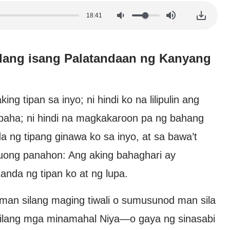
18:41
lang isang Palatandaan ng Kanyang
ng tipan sa inyo; ni hindi ko na lilipulin ang
baha; ni hindi na magkakaroon pa ng bahang
nda ng tipang ginawa ko sa inyo, at sa bawa’t
uong panahon: Ang aking bahaghari ay
tanda ng tipan ko at ng lupa.
man silang maging tiwali o sumusunod man sila
 bilang mga minamahal Niya—o gaya ng sinasabi