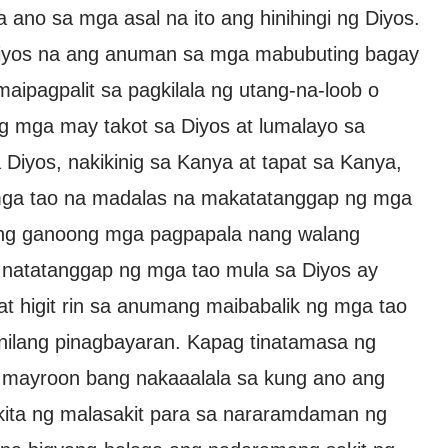
 ano sa mga asal na ito ang hinihingi ng Diyos.
 Diyos na ang anuman sa mga mabubuting bagay
ipagpalit sa pagkilala ng utang-na-loob o
ng mga may takot sa Diyos at lumalayo sa
iyos, nakikinig sa Kanya at tapat sa Kanya,
ga tao na madalas na makatatanggap ng mga
ang ganoong mga pagpapala nang walang
g natatanggap ng mga tao mula sa Diyos ay
 at higit rin sa anumang maibabalik ng mga tao
anilang pinagbayaran. Kapag tinatamasa ng
 mayroon bang nakaaalala sa kung ano ang
ita ng malasakit para sa nararamdaman ng