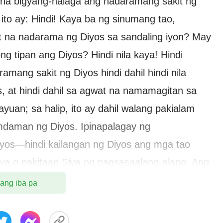
a bigyang-halaga ang nadaramang sakit ng
ito ay: Hindi! Kaya ba ng sinumang tao,
it na nadarama ng Diyos sa sandaling iyon? May
 tipan ang Diyos? Hindi nila kaya! Hindi
ang sakit ng Diyos hindi dahil hindi nila
 at hindi dahil sa agwat na namamagitan sa
yuan; sa halip, ito ay dahil walang pakialam
daman ng Diyos. Ipinapalagay ng
iyos—hindi kailangan ng Diyos ang mga tao
ya o pakitaan Siya ng pagsasaalang-alang. Ang
g sakit, walang mga damdamin; hindi Siya
 ang iba pa
is, ni hindi Siya umiiyak. Ang Diyos ay Diyos,
papahayag ng damdamin at hindi Niya kailangan