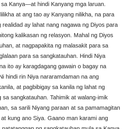
 sa Kanya—at hindi Kanyang mga laruan.
likha at ang tao ay Kanyang nilikha, na para
 realidad ay lahat nang nagawa ng Diyos para
itong kalikasan ng relasyon. Mahal ng Diyos
han, at nagpapakita ng malasakit para sa
naglalaan para sa sangkatauhan. Hindi Niya
a ito ay karagdagang gawain o bagay na
Ni hindi rin Niya nararamdaman na ang
anila, at pagbibigay sa kanila ng lahat ng
 sa sangkatauhan. Tahimik at walang-imik
an, sa sarili Niyang paraan at sa pamamagitan
n at kung ano Siya. Gaano man karami ang
g natatanggap ng sangkatauhan mula sa Kanya,