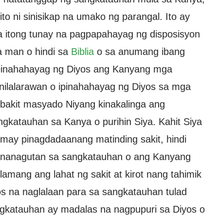
ito ni sinisikap na umako ng parangal. Ito ay
 isa itong tunay na pagpapahayag ng disposisyon
la man o hindi sa
Biblia
o sa anumang ibang
g ipinahahayag ng Diyos ang Kanyang mga
g inilalarawan o ipinahahayag ng Diyos sa mga
 bakit masyado Niyang kinakalinga ang
katauhan sa Kanya o purihin Siya. Kahit Siya
may pinagdadaanang matinding sakit, hindi
pananagutan sa sangkatauhan o ang Kanyang
 lamang ang lahat ng sakit at kirot nang tahimik
yos na naglalaan para sa sangkatauhan tulad
ngkatauhan ay madalas na nagpupuri sa Diyos o