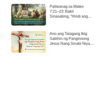
Paliwanag sa Mateo
7:21–23: Bakit
Sinasabing, “Hindi ang
bawa’t nagsasabi sa Akin,
Panginoon, Panginoon,
ay papasok sa kaharian
Ano ang Talagang Ibig
ng langit”?
Sabihin ng Panginoong
Jesus Nang Sinabi Niya
sa Krus na “Naganap
Na”?