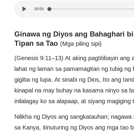
00:00
Ginawa ng Diyos ang Bahaghari bi
Tipan sa Tao
(Mga piling sipi)
(Genesis 9:11–13) At aking pagtitibayin ang aki
lahat ng laman sa pamamagitan ng tubig ng 
gigiba ng lupa. At sinabi ng Dios, Ito ang ta
kinapal na may buhay na kasama ninyo sa b
inilalagay ko sa alapaap, at siyang magiging 
Nilikha ng Diyos ang sangkatauhan; nagawa 
sa Kanya, itinuturing ng Diyos ang mga tao