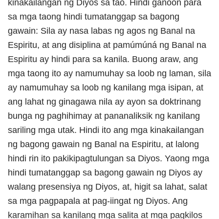
kinakailangan ng Diyos sa tao. Hindi ganoon para
sa mga taong hindi tumatanggap sa bagong
gawain: Sila ay nasa labas ng agos ng Banal na
Espiritu, at ang disiplina at pamúmúná ng Banal na
Espiritu ay hindi para sa kanila. Buong araw, ang
mga taong ito ay namumuhay sa loob ng laman, sila
ay namumuhay sa loob ng kanilang mga isipan, at
ang lahat ng ginagawa nila ay ayon sa doktrinang
bunga ng paghihimay at pananaliksik ng kanilang
sariling mga utak. Hindi ito ang mga kinakailangan
ng bagong gawain ng Banal na Espiritu, at lalong
hindi rin ito pakikipagtulungan sa Diyos. Yaong mga
hindi tumatanggap sa bagong gawain ng Diyos ay
walang presensiya ng Diyos, at, higit sa lahat, salat
sa mga pagpapala at pag-iingat ng Diyos. Ang
karamihan sa kanilang mga salita at mga pagkilos