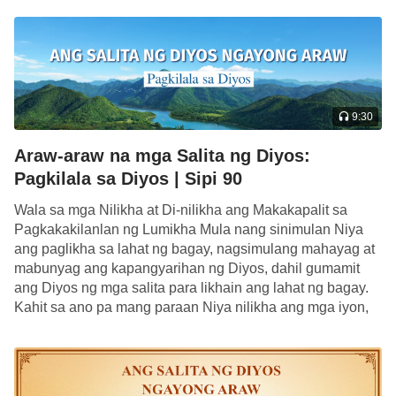
Naabuso na […]
9:30
Araw-araw na mga Salita ng Diyos:
Pagkilala sa Diyos | Sipi 90
Wala sa mga Nilikha at Di-nilikha ang Makakapalit sa
Pagkakakilanlan ng Lumikha Mula nang sinimulan Niya
ang paglikha sa lahat ng bagay, nagsimulang mahayag at
mabunyag ang kapangyarihan ng Diyos, dahil gumamit
ang Diyos ng mga salita para likhain ang lahat ng bagay.
Kahit sa ano pa mang paraan Niya nilikha ang mga iyon,
ano […]