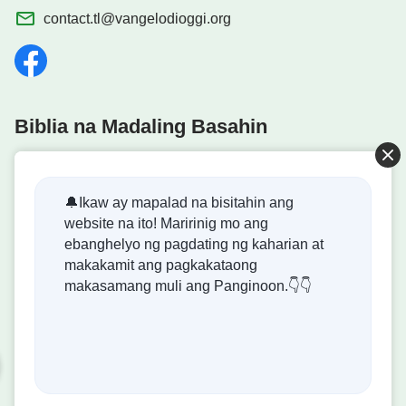
contact.tl@vangelodioggi.org
Biblia na Madaling Basahin
🔔Ikaw ay mapalad na bisitahin ang
website na ito! Maririnig mo ang
Dumating na ang Kaharian ng Diyos!
ebanghelyo ng pagdating ng kaharian at
makakamit ang pagkakataong
Ang kaharian ng Diyos ay dumating na sa mundo! Gusto
makasamang muli ang Panginoon.👇👇
mo bang makapasok dito?
Kontakin Kami Gamit ang Messenger