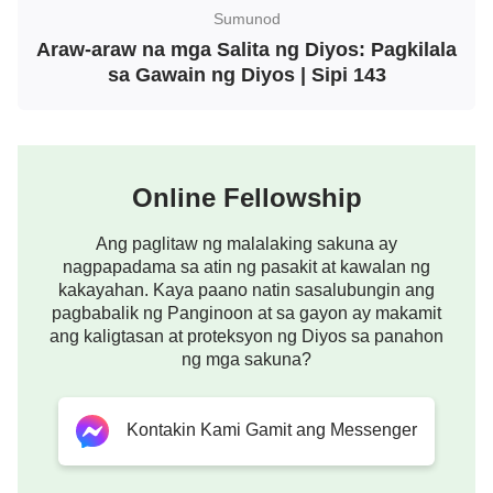
Espiritu, lalo nang hindi sila karapat-dapat na
Sumunod
tumanggap ng disiplina at pagliliwanag ng Banal na
Araw-araw na mga Salita ng Diyos: Pagkilala
Espiritu. Lahat ng mga taong ito ay mga walang-
sa Gawain ng Diyos | Sipi 143
buhay na bangkay, at mga uod na walang pagka-
esprituwal. Wala silang kaalaman sa pagkasuwail at
paglaban ng tao, walang kaalaman sa lahat ng
Online Fellowship
masasamang gawa ng tao, lalong wala silang
kaalaman sa gawain at kasalukuyang
kalooban ng
Ang paglitaw ng malalaking sakuna ay
Diyos
. Lahat sila ay walang alam, mabababang
nagpapadama sa atin ng pasakit at kawalan ng
kakayahan. Kaya paano natin sasalubungin ang
mga tao, sila ay mga hamak na hindi nararapat
pagbabalik ng Panginoon at sa gayon ay makamit
tawaging mananampalataya! Wala sa kanilang mga
ang kaligtasan at proteksyon ng Diyos sa panahon
ginagawa ang may kinalaman sa pamamahala ng
ng mga sakuna?
Diyos, lalong hindi nito masisira ang mga plano ng
Diyos. Ang mga salita at pagkilos nila ay nakakadiri,
Kontakin Kami Gamit ang Messenger
nakakaawa, at hindi karapat-dapat banggitin. Wala
sa anumang ginawa niyaong mga wala sa agos ng