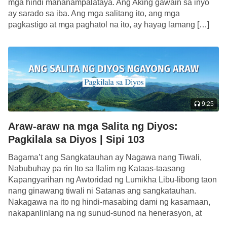
mga hindi mananampalataya. Ang Aking gawain sa inyo
nang banggitin pa ang sinadyang pagtakas ng mga
ay sarado sa iba. Ang mga salitang ito, ang mga
taong ito mula sa Diyos. Hindi ba nila matatanggap,
pagkastigo at mga paghatol na ito, ay hayag lamang […]
kung gayon, ang kanilang nararapat na
kaparusahan?
—Ang Salita, Vol. I. Ang Pagpapakita at Gawain ng Diyos.
Ang Gawain ng Diyos at ang Pagsasagawa ng Tao
9:25
Araw-araw na mga Salita ng Diyos:
Pagkilala sa Diyos | Sipi 103
Bagama’t ang Sangkatauhan ay Nagawa nang Tiwali,
Nabubuhay pa rin Ito sa Ilalim ng Kataas-taasang
Kapangyarihan ng Awtoridad ng Lumikha Libu-libong taon
nang ginawang tiwali ni Satanas ang sangkatauhan.
Nakagawa na ito ng hindi-masabing dami ng kasamaan,
nakapanlinlang na ng sunud-sunod na henerasyon, at
nakagawa na ng mga karumal-dumal na krimen sa mundo.