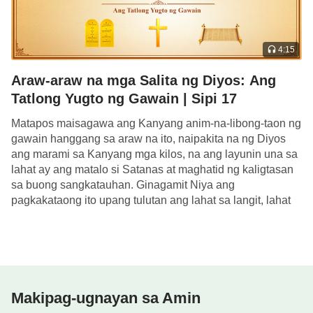
4:15
Araw-araw na mga Salita ng Diyos: Ang
Tatlong Yugto ng Gawain | Sipi 17
Matapos maisagawa ang Kanyang anim-na-libong-taon ng
gawain hanggang sa araw na ito, naipakita na ng Diyos
ang marami sa Kanyang mga kilos, na ang layunin una sa
lahat ay ang matalo si Satanas at maghatid ng kaligtasan
sa buong sangkatauhan. Ginagamit Niya ang
pagkakataong ito upang tulutan ang lahat sa langit, lahat
sa lupa, lahat […]
Makipag-ugnayan sa Amin