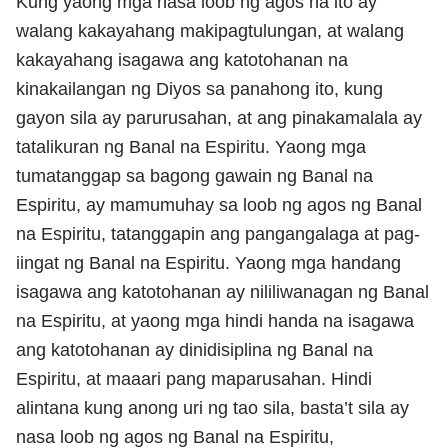
Kung yaong mga nasa loob ng agos na ito ay
walang kakayahang makipagtulungan, at walang
kakayahang isagawa ang katotohanan na
kinakailangan ng Diyos sa panahong ito, kung
gayon sila ay parurusahan, at ang pinakamalala ay
tatalikuran ng Banal na Espiritu. Yaong mga
tumatanggap sa bagong gawain ng Banal na
Espiritu, ay mamumuhay sa loob ng agos ng Banal
na Espiritu, tatanggapin ang pangangalaga at pag-
iingat ng Banal na Espiritu. Yaong mga handang
isagawa ang katotohanan ay nililiwanagan ng Banal
na Espiritu, at yaong mga hindi handa na isagawa
ang katotohanan ay dinidisiplina ng Banal na
Espiritu, at maaari pang maparusahan. Hindi
alintana kung anong uri ng tao sila, basta’t sila ay
nasa loob ng agos ng Banal na Espiritu,