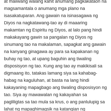
at maiiwang walang kahit anumang pagkakataon na
magsamantala o anumang mga plano na
isasakatuparan. Ang gawain na isinasagawa ng
Diyos na nagkatawang-tao ay di maaaring
makamtan ng Espiritu ng Diyos, at lalo pang hindi
makakayang gawin sa pangalan ng Diyos ng
sinumang tao na makalaman, sapagkat ang gawain
na kanyang ginagawa ay para sa kapakanan ng
buhay ng tao, at upang baguhin ang tiwaling
disposisyon ng tao. Kung ang tao ay makikisali sa
digmaang ito, tatakas lamang siya sa kahabag-
habag na kaguluhan, at basta na lang hindi
kakayaning mapagbago ang tiwaling disposisyon ng
tao. Siya ay mawawalan ng kakayahan sa
pagliligtas sa tao mula sa krus, o ang panlulupig sa
lahat ng mapaghimagsik na katangian ng