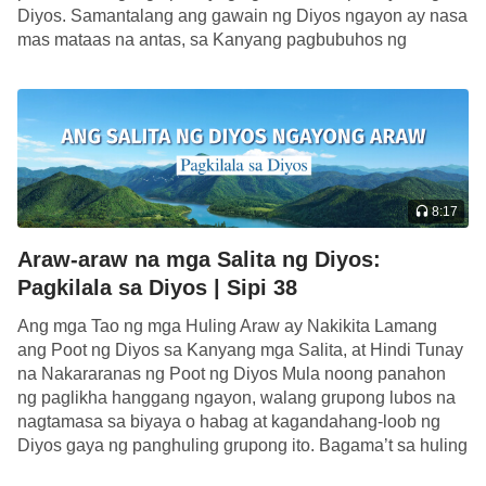
makatatanggap ng pangako ng Diyos at hahatol sa
Diyos. Samantalang ang gawain ng Diyos ngayon ay nasa
mas mataas na antas, sa Kanyang pagbubuhos ng
mga masasamang tao para sa Diyos. Ang Diyos
napakaraming tunay na gawain […]
ang tiyak na magiging matagumpay at tiyak na
matatalo si Satanas, ngunit sa mga tao ay
mayroong mga mananalo at mayroong mga
matatalo. Yaong mga mananalo ay mapapabilang
sa Matagumpay, at yaong mga matatalo ay
8:17
mapapabilang sa sawi; ito ang pag-uuri sa bawat
Araw-araw na mga Salita ng Diyos:
isa alinsunod sa uri, ito ang huling kalalabasan ng
Pagkilala sa Diyos | Sipi 38
lahat ng gawain ng Diyos, ito rin ang layunin ng
lahat ng gawain ng Diyos, at hindi ito kailanman
Ang mga Tao ng mga Huling Araw ay Nakikita Lamang
ang Poot ng Diyos sa Kanyang mga Salita, at Hindi Tunay
magbabago. Ang sentro ng pangunahing gawain sa
na Nakararanas ng Poot ng Diyos Mula noong panahon
plano sa pamamahala ng Diyos ay nakatuon sa
ng paglikha hanggang ngayon, walang grupong lubos na
kaligtasan ng tao, at ang Diyos ay naging tao sa
nagtamasa sa biyaya o habag at kagandahang-loob ng
Diyos gaya ng panghuling grupong ito. Bagama’t sa huling
kapakanan unang-una ng lahat ng kaibuturang ito,
[…]
para sa kapakanan ng gawaing ito, at nang upang