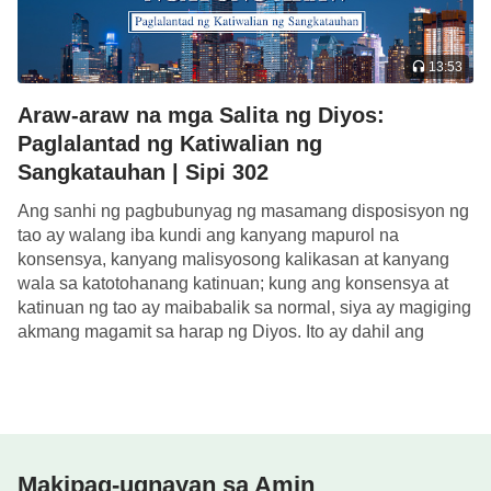
upang lupigin ang kabuuan ng sangkatauhan, at
upang matamo ang mga taong ito. At kaya, ang
13:53
gawain ng pagkakatawang-tao ng Diyos ay tunay
na mahalaga. Kung ang Kanyang layunin ay upang
Araw-araw na mga Salita ng Diyos:
Paglalantad ng Katiwalian ng
ipakita lang sa tao na ang Diyos ay
Sangkatauhan | Sipi 302
mapagpakumbaba at nakatago, at ang Diyos ay
tunay, kung ito ay para lamang sa kapakanan ng
Ang sanhi ng pagbubunyag ng masamang disposisyon ng
tao ay walang iba kundi ang kanyang mapurol na
pagsasagawa sa gawaing ito, kung gayon ay hindi
konsensya, kanyang malisyosong kalikasan at kanyang
na kakailanganin pa na maging tao. Kahit na hindi
wala sa katotohanang katinuan; kung ang konsensya at
naging tao ang Diyos, maibubunyag Niya ang
katinuan ng tao ay maibabalik sa normal, siya ay magiging
akmang magamit sa harap ng Diyos. Ito ay dahil ang
Kanyang pagpapakumbaba at pagkatago, ang
konsensya ng tao ay […]
Kanyang kadakilaan at kabanalan, sa tao nang
tuwiran, ngunit ang gayong mga bagay ay walang
kinalaman sa gawain ng pamamahala sa tao. Ang
mga ito ay walang kakayahan na mailigtas ang tao
Makipag-ugnayan sa Amin