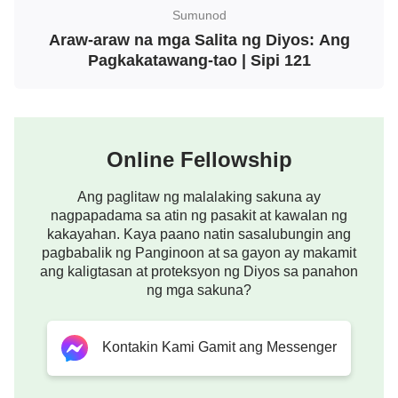
Diyos Mismo, sa pamamagitan nito ay natalo si
Sumunod
Satanas; ito lang ang isang bagay na kayang gawin
Araw-araw na mga Salita ng Diyos: Ang
ng tao. At kaya, sa bawat sandaling magsisimula
Pagkakatawang-tao | Sipi 121
ang isang bagong digmaan, na ang ibig sabihin, sa
bawat sandaling magsisimula ang gawain sa
bagong panahon, ang gawaing ito ay personal na
Online Fellowship
isasagawa ng Diyos Mismo, sa pamamagitan nito
pangungunahan Niya ang buong panahon, at
Ang paglitaw ng malalaking sakuna ay
magbubukas ng isang bagong landas para sa
nagpapadama sa atin ng pasakit at kawalan ng
kakayahan. Kaya paano natin sasalubungin ang
kabuuan ng sangkatauhan. Ang pasimula ng bawat
pagbabalik ng Panginoon at sa gayon ay makamit
bagong panahon ay isang bagong simula sa
ang kaligtasan at proteksyon ng Diyos sa panahon
pakikidigma kay Satanas, sa pamamagitan nito
ng mga sakuna?
makapapasok ang tao sa mas bago, mas
magandang
kaharian
at isang bagong panahon na
Kontakin Kami Gamit ang Messenger
personal na pinangungunahan ng Diyos Mismo.
Ang tao ang dalubhasa sa lahat ng mga bagay,