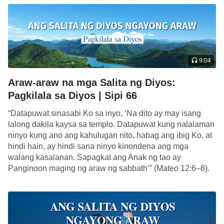
matalo si Satanas. Ang unang pagkakataon na
naging tao ang Diyos ay dahil din upang matalo si
Satanas: Personal Siyang naging tao, at personal
Siyang ipinako sa krus, upang makumpleto ang
9:04
gawain ng unang digmaan, na siyang gawain para
Araw-araw na mga Salita ng Diyos:
sa kaligtasan ng sangkatauhan. Gayundin, ang
Pagkilala sa Diyos | Sipi 66
yugto na ito ng gawain ay personal ding ginawa ng
“Datapuwat sinasabi Ko sa inyo, ‘Na dito ay may isang
Diyos, na naging tao upang isagawa ang Kanyang
lalong dakila kaysa sa templo. Datapuwat kung nalalaman
gawain sa gitna ng tao, upang personal na sabihin
ninyo kung ano ang kahulugan nito, habag ang ibig Ko, at
ang Kanyang salita at tulutan ang tao na makita
hindi hain, ay hindi sana ninyo kinondena ang mga
walang kasalanan. Sapagkat ang Anak ng tao ay
Siya. Mangyari pa, hindi maiiwasan na gagawa rin
Panginoon maging ng araw ng sabbath’” (Mateo 12:6–8).
Siya ng ilang ibang gawain habang Siya ay
Ano […]
naglalakbay, ngunit ang pangunahing dahilan kung
kaya personal Niyang isinasakatuparan ang
Kanyang gawain ay upang matalo si Satanas,