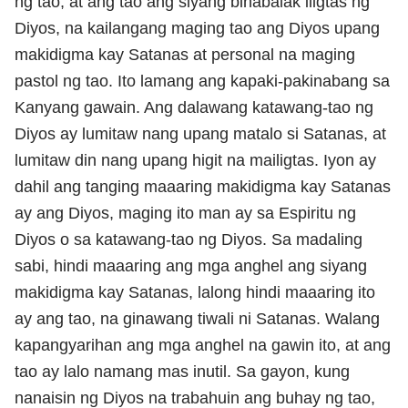
ng tao, at ang tao ang siyang binabalak iligtas ng
Diyos, na kailangang maging tao ang Diyos upang
makidigma kay Satanas at personal na maging
pastol ng tao. Ito lamang ang kapaki-pakinabang sa
Kanyang gawain. Ang dalawang katawang-tao ng
Diyos ay lumitaw nang upang matalo si Satanas, at
lumitaw din nang upang higit na mailigtas. Iyon ay
dahil ang tanging maaaring makidigma kay Satanas
ay ang Diyos, maging ito man ay sa Espiritu ng
Diyos o sa katawang-tao ng Diyos. Sa madaling
sabi, hindi maaaring ang mga anghel ang siyang
makidigma kay Satanas, lalong hindi maaaring ito
ay ang tao, na ginawang tiwali ni Satanas. Walang
kapangyarihan ang mga anghel na gawin ito, at ang
tao ay lalo namang mas inutil. Sa gayon, kung
nanaisin ng Diyos na trabahuin ang buhay ng tao,