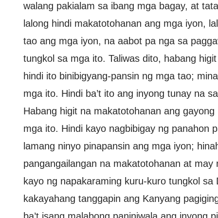
walang pakialam sa ibang mga bagay, at ta
lalong hindi makatotohanan ang mga iyon, lal
tao ang mga iyon, na aabot pa nga sa pagga
tungkol sa mga ito. Taliwas dito, habang hig
hindi ito binibigyang-pansin ng mga tao; min
mga ito. Hindi ba’t ito ang inyong tunay na
Habang higit na makatotohanan ang gayong m
mga ito. Hindi kayo nagbibigay ng panahon pa
lamang ninyo pinapansin ang mga iyon; hin
pangangailangan na makatotohanan at may 
kayo ng napakaraming kuru-kuro tungkol sa 
kakayahang tanggapin ang Kanyang pagiging 
ba’t isang malabong paniniwala ang inyong