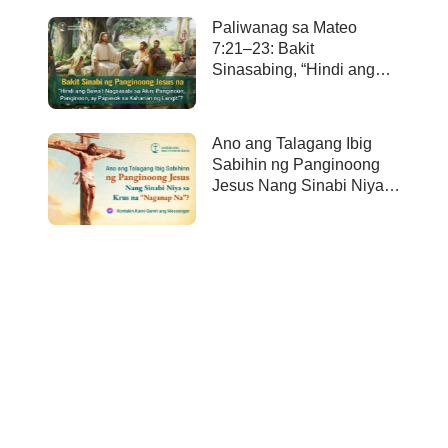
Paliwanag sa Mateo
7:21–23: Bakit
Sinasabing, “Hindi ang
bawa’t nagsasabi sa Akin,
Panginoon, Panginoon,
ay papasok sa kaharian
Ano ang Talagang Ibig
ng langit”?
Sabihin ng Panginoong
Jesus Nang Sinabi Niya
sa Krus na “Naganap
Na”?