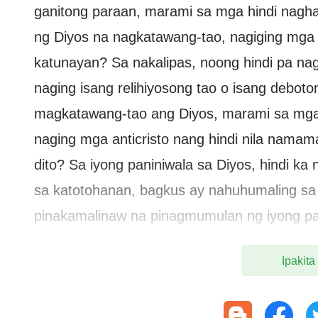
ganitong paraan, marami sa mga hindi nagh
ng Diyos na nagkatawang-tao, nagiging mga an
katunayan? Sa nakalipas, noong hindi pa na
naging isang relihiyosong tao o isang deb
magkatawang-tao ang Diyos, marami sa mg
naging mga anticristo nang hindi nila nama
dito? Sa iyong paniniwala sa Diyos, hindi k
sa katotohanan, bagkus ay nahuhumaling sa
pinakamalinaw na pinagmumulan ng iyong pak
Ang Diyos na nagkatawang-tao ay tinatawag na
Ipakita
hindi naniniwala sa Diyos na nagkatawang-ta
at minamahal ay ang Diyos na nagkatawang-