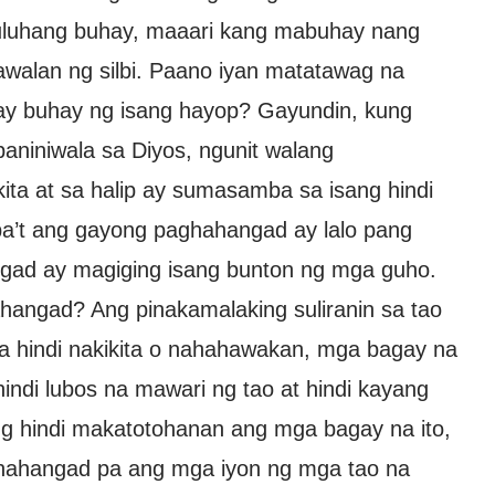
uluhang buhay, maaari kang mabuhay nang
awalan ng silbi. Paano iyan matatawag na
n ay buhay ng isang hayop? Gayundin, kung
aniniwala sa Diyos, ngunit walang
ta at sa halip ay sumasamba sa isang hindi
 ba’t ang gayong paghahangad ay lalo pang
ngad ay magiging isang bunton ng mga guho.
angad? Ang pinakamalaking suliranin sa tao
 hindi nakikita o nahahawakan, mga bagay na
ndi lubos na mawari ng tao at hindi kayang
g hindi makatotohanan ang mga bagay na ito,
hinahangad pa ang mga iyon ng mga tao na