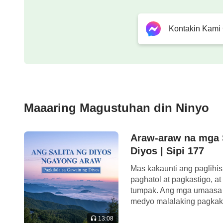
hindi doktrinang walang katuturan na hindi
paghahangad ay doktrina lamang at walang ni
Kontakin Kami
laban sa katotohanan? Hindi ka ba isang ta
mangyayari na ang gayong tao ay maging is
mga taong walang realidad ay yaong mga nagk
na mapanghimagsik!
Maaaring Magustuhan din Ninyo
—Ang Salita, Vol. I. Ang Pagpapakita at Gawain ng Diy
Araw-araw na mga S
Diyos | Sipi 177
Mas kakaunti ang paglihi
paghatol at pagkastigo, 
tumpak. Ang mga umaasa 
medyo malalaking pagkak
ay labis na nagpapahayag 
13:08