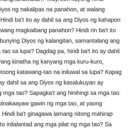
Diyos ng nakalipas na panahon, at walang
Hindi ba’t ito ay dahil sa ang Diyos ng kahapon
wang magkaibang panahon? Hindi rin ba’t ito
bunying Diyos ng kalangitan, samantalang ang
tao sa lupa? Dagdag pa, hindi ba’t ito ay dahil
yang kinatha ng kanyang mga kuru-kuro,
toong katawang-tao na iniluwal sa lupa? Kapag
o ay dahil sa ang Diyos ng kasalukuyan ay
ng mga tao? Sapagka’t ang hinihingi sa mga tao
pinakaayaw gawin ng mga tao, at yaong
Hindi ba’t ginagawa lamang nitong mahirap
o inilalantad ang mga pilat ng mga tao? Sa