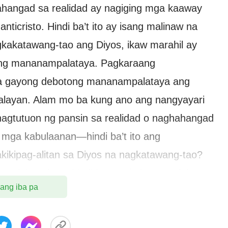
ahangad sa realidad ay nagiging mga kaaway
ticristo. Hindi ba’t ito ay isang malinaw na
gkakatawang-tao ang Diyos, ikaw marahil ay
otong mananampalataya. Pagkaraang
a gayong debotong mananampalataya ang
malayan. Alam mo ba kung ano ang nangyayari
a nagtutuon ng pansin sa realidad o naghahangad
 mga kabulaanan—hindi ba’t ito ang
ikipag-alitan sa Diyos na nagkatawang-tao?
 Cristo, kaya hindi ba’t anticristo ang lahat ng
 ang iba pa
o? Kaya tunay ba na ang iyong pinaniniwalaan
tao? Ito nga ba ang buhay, humihingang Diyos