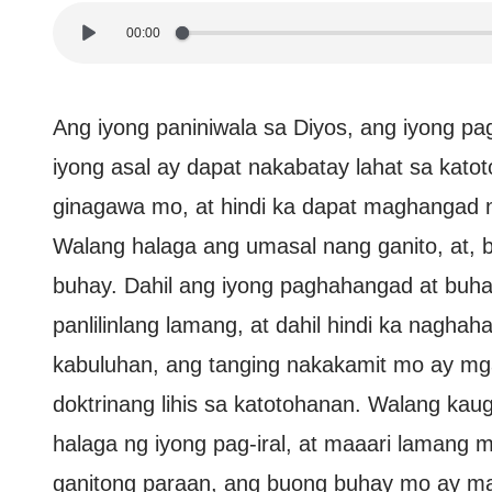
00:00
Ang iyong paniniwala sa Diyos, ang iyong p
iyong asal ay dapat nakabatay lahat sa kat
ginagawa mo, at hindi ka dapat maghangad n
Walang halaga ang umasal nang ganito, at, 
buhay. Dahil ang iyong paghahangad at buhay
panlilinlang lamang, at dahil hindi ka nagh
kabuluhan, ang tanging nakakamit mo ay mg
doktrinang lihis sa katotohanan. Walang ka
halaga ng iyong pag-iral, at maaari lamang 
ganitong paraan, ang buong buhay mo ay 