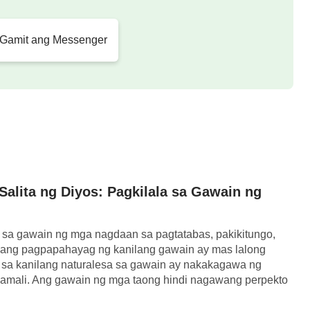
 makakamtan ng sinuman. Kung ang iyong
lalamang realidad, hindi ba’t naghihimagsik ka
 Gamit ang Messenger
o na sumasalakay sa katotohanan? Paano
ang may pagnanais na mahalin ang Diyos? Ang
akanulo sa katotohanan, at lahat sila ay likas
os. Tanging ang mga Nakakikilala sa Diyos at Nakaaalam sa
Kanyang Gawain ang Makapagbibigay-lugod sa Diyos
alita ng Diyos: Pagkilala sa Gawain ng
s sa gawain ng mga nagdaan sa pagtatabas, pakikitungo,
at ang pagpapahayag ng kanilang gawain ay mas lalong
sa kanilang naturalesa sa gawain ay nakakagawa ng
amali. Ang gawain ng mga taong hindi nagawang perpekto
ng kanilang naturalesa, na […]