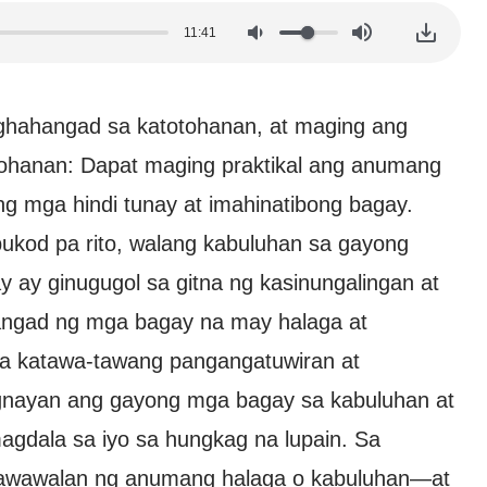
11:41
aghahangad sa katotohanan, at maging ang
otohanan: Dapat maging praktikal ang anumang
g mga hindi tunay at imahinatibong bagay.
bukod pa rito, walang kabuluhan sa gayong
 ay ginugugol sa gitna ng kasinungalingan at
ahangad ng mga bagay na may halaga at
a katawa-tawang pangangatuwiran at
ugnayan ang gayong mga bagay sa kabuluhan at
magdala sa iyo sa hungkag na lupain. Sa
mawawalan ng anumang halaga o kabuluhan—at