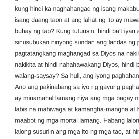
kung hindi ka naghahangad ng isang makab
isang daang taon at ang lahat ng ito ay maw
buhay ng tao? Kung tutuusin, hindi ba’t iya
sinusubukan ninyong sundan ang landas ng p
pagtatangkang maghangad sa Diyos na nakiki
nakikita at hindi nahahawakang Diyos, hindi
walang-saysay? Sa huli, ang iyong paghaha
Ano ang pakinabang sa iyo ng gayong paghah
ay minamahal lamang niya ang mga bagay na
labis na mahiwaga at kamangha-mangha at hi
maabot ng mga mortal lamang. Habang lalon
lalong susuriin ang mga ito ng mga tao, at 