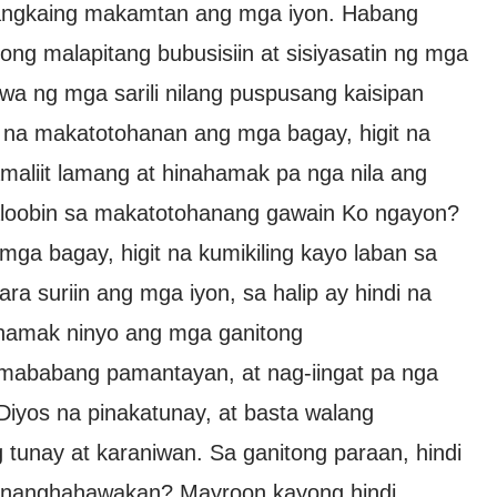
tangkaing makamtan ang mga iyon. Habang
ong malapitang bubusisiin at sisiyasatin ng mga
wa ng mga sarili nilang puspusang kaisipan
it na makatotohanan ang mga bagay, higit na
amaliit lamang at hinahamak pa nga nila ang
 saloobin sa makatotohanang gawain Ko ngayon?
ga bagay, higit na kumikiling kayo laban sa
ra suriin ang mga iyon, sa halip ay hindi na
ahamak ninyo ang mga ganitong
mababang pamantayan, at nag-iingat pa nga
Diyos na pinakatunay, at basta walang
tunay at karaniwan. Sa ganitong paraan, hindi
 pinanghahawakan? Mayroon kayong hindi